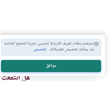
نستخدم ملفات تعريف الارتباط لتحسين تجربة التصفح الخاصة
بك. يمكنك تخصيص تفضيلاتك.
تخصيص
أحكام رؤية هلال…
إفطار الحامل والمرضع…
الإفطار ف
#
#
#
موافق
هل انتفعت ب
نعم