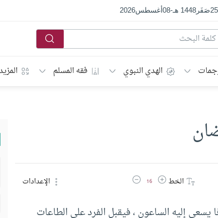
25
صَفَر
1448 هـ
-
08
أغسطس
2026
جمات
الهدي النبوي
فقه المسلم
المزيد
ضان
زيادة حجم الخط
تقليل حجم الخط
الخط
الإعدادات
16
 يسعى إليه الساعون ، فيقبل الفرد على الطاعات