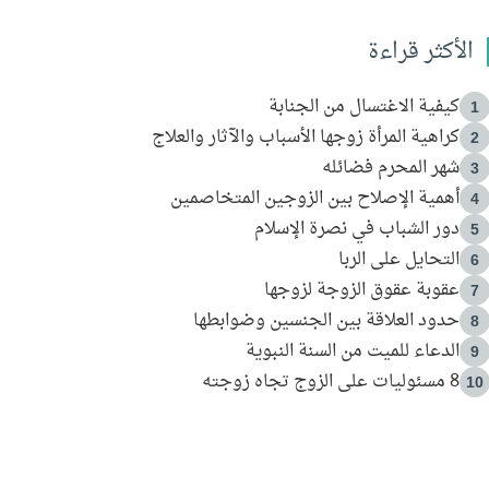
الأكثر قراءة
كيفية الاغتسال من الجنابة
1
كراهية المرأة زوجها الأسباب والآثار والعلاج
2
شهر المحرم فضائله
3
أهمية الإصلاح بين الزوجين المتخاصمين
4
دور الشباب في نصرة الإسلام
5
التحايل على الربا
6
عقوبة عقوق الزوجة لزوجها
7
حدود العلاقة بين الجنسين وضوابطها
8
الدعاء للميت من السنة النبوية
9
8 مسئوليات على الزوج تجاه زوجته
10