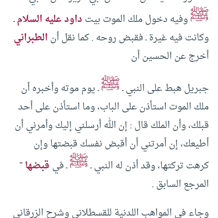
ﷺ
وفيه دخول ملك الموت بيت
داود عليه السلام
ـ
وكانت فيه غيرة ـ فقبض روحه . كما نقل أن
الطبراني
أخرج عن الحسين أن
ﷺ
جبريل هبط على النبي ـ
ـ يوم موته وأخبره أن
ملك الموت استأذن على الباب، وما استأذن على أحد
قبلك، وأن الملك قال : إن الله أرسلني إليك وأمرني أن
أطيعك، إن أمرتني أن أقبض نفسك قبضتها وإن
ﷺ
كرهت تركتها، وقد أذن له النبي ـ
ـ في
قبضها
”
المرجع السابق .
وجاء في المواهب اللدنية للقسطلاني وشرح الزرقاني