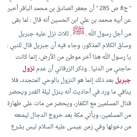
” ج8 ص 285 ” أن جعفر الصادق بن محمد الباقر أخبر
عن أبيه محمد بن علي ابن الحسين أنه قال : لما بقى
ﷺ
من أجل رسول الله ـ
ـ ثلاث نزل عليه جبريل
وساق الكلام المذكور، وجاء فيه أن جبريل قال للنبي :
يا رسول الله هذا آخر موطئ من الأرض، إنما كانت
حاجتي من الدنيا . وذكر الزرقاني أن عدم
نزول
جبريل
بعد ذلك إنما هو النزول بالوحي المتجدد، فلا
ينافي ما ورد في أحاديث أنه ينزل ليلة القدر ويحضر
قتال المسلمين مع الكفار، ويحضر من مات على طهارة
من المسلمين، ويأتي مكة بعد خروج الدجال ليمنعه
من دخولها وفي زمن عيسى عليه السلام ليس بشرع