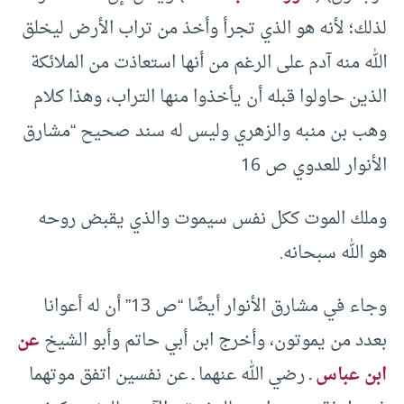
لذلك؛ لأنه هو الذي تجرأ وأخذ من تراب الأرض ليخلق
الله منه آدم على الرغم من أنها استعاذت من الملائكة
الذين حاولوا قبله أن يأخذوا منها التراب، وهذا كلام
وهب بن منبه والزهري وليس له سند صحيح “مشارق
الأنوار للعدوي ص 16
وملك الموت ككل نفس سيموت والذي يقبض روحه
هو الله سبحانه.
وجاء في مشارق الأنوار أيضًا “ص 13” أن له أعوانا
بعدد من يموتون، وأخرج ابن أبي حاتم وأبو الشيخ
عن
ابن عباس
ـ رضي الله عنهما ـ عن نفسين اتفق موتهما