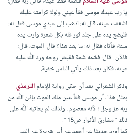
موسى عليه السلام
فلطمه ففقأ عينه، فأتى ربه فقال:
يا رب عبدك موسى فقأ عيني ولولا كرامته عليك
لشققت عينه، قال له: اذهب إلى عبدي موسى فقل له:
فليضع يده على جلد ثور فله بكل شعرة وارت يده
سنة، فأتاه فقال له: ما بعد هذا؟ قال: الموت. قال:
فالآن . قال: فشمه شمة فقبض روحه ورد الله عليه
عينه، فكان بعد ذلك يأتي الناس خفية.
وذكر الشعراني بعد أن حكى رواية للإمام
الترمذي
بمثل هذا ـ أن موسى فقأ عين ملك الموت بإذن الله من
ربه عز وجل ؛ لأنه معصوم . ولذلك لم يعاتبه الله على
ذلك ” مشارق الأنوار ص15 ” .
كما أورد حديثا عن أحمد عن أبي هريرة عن النبي