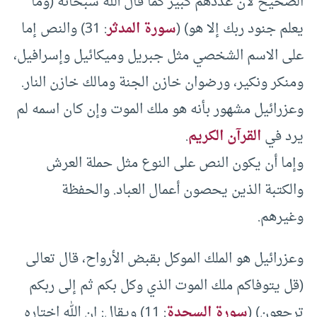
الصحيح لأن عددهم كبير كما قال الله سبحانه (وما
يعلم جنود ربك إلا هو) (
سورة المدثر
: 31) والنص إما
على الاسم الشخصي مثل جبريل وميكائيل وإسرافيل،
ومنكر ونكير، ورضوان خازن الجنة ومالك خازن النار.
وعزرائيل مشهور بأنه هو ملك الموت وإن كان اسمه لم
يرد في
القرآن الكريم
.
وإما أن يكون النص على النوع مثل حملة العرش
والكتبة الذين يحصون أعمال العباد. والحفظة
وغيرهم.
وعزرائيل هو الملك الموكل بقبض الأرواح، قال تعالى
(قل يتوفاكم ملك الموت الذي وكل بكم ثم إلى ربكم
ترجعون) (
سورة السجدة
: 11) ويقال: إن الله اختاره