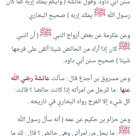
سنن أبي داود. وقول عائشة ( وأيكم يملك إربه كما كان
ﷺ
رسول الله
يملك إربه ) صحيح البخاري.
ﷺ
وعن عكرمة عن بعض أزواج النبي
{ أن النبي
ﷺ
كان إذا أراد من الحائض شيئا ألقى على فرجها
شيئا } صحيح سنن أبي داود.
وعن مسروق بن أجدع قال : سألت
عائشة رضي الله
عنها
: ما للرجل من امرأته إذا كانت حائضا ؟ قالت :
كل شيء إلا الفرج رواه البخاري في تاريخه .
وعن حزام بن حكيم عن عمه { أنه سأل رسول الله
ﷺ
: ما يحل من امرأتي وهي حائض ؟ قال : لك ما