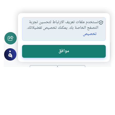
الجماع اثناء الحيض…
أحكام الحيض والنفاس
#
#
نستخدم ملفات تعريف الارتباط لتحسين تجربة
الاستمتاع بالزوجة وقت…
التصفح الخاصة بك. يمكنك تخصيص تفضيلاتك.
#
تخصيص
هل انتفعت بهذا المحتوى؟
موافق
نعم
لا
موضوعات ذات صلة
الطهارة و الصلاة
العبادات