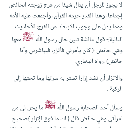
لا يجوز للرجل أن ينال شيئا من فرج زوجته الحائض
إجماعا، وهذا القدر حرمه القرآن، وأجمعت عليه الأمة
ومما يدل على وجوب الابتعاد عن الفرج الأحاديث
ﷺ
التالية:- قول عائشة تبين حال رسول الله
معها
وهي حائض :( كان يأمرني فأتزر، فيباشرني وأنا
حائض) .رواه البخاري.
والاتزار أن تشد إزارا تستر به سرتها وما تحتها إلى
الركبة .
ﷺ
وسأل أحد الصحابة رسول الله
ما يحل لي من
امرأتي وهي حائض قال { لك ما فوق الإزار }صحيح