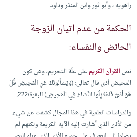
راهويه ، وأبو ثور وابن المنذر وداود .
الحكمة من عدم اتيان الزوجة
الحائض والنفساء:
نص
القرآن الكريم
على علّة التحريم، وهي كون
المحيض أذى قال تعالى: (وَيَسْأَلونَكَ عَنِ الْمَحِيضِ قُلْ
هُوَ أَذىً فَاعْتَزِلُوا النِّسَاءَ فِي الْمَحِيضِ) البقرة/222.
والدراسات العلمية في هذا المجال كشفت عن شيء
من الأذى الذي أشارت إليه الآية الكريمة ولكنهم لم
يصلوا إلى التعرف على جميع الأذى الذي عناه النص