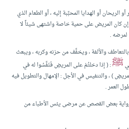
الريحان أو الهدايا المحبَّبة إليه ، أو الطعام الذي
ا إن كان المريض على حمية خاصة واشتهى شيئاً لا
 لمرضه .
التعاطف والألفة ، ويخفِّف من حزنه وكربه ، ويبعث
ﷺ
بي
: ( إذا دخلتُمْ علـى المريضِ فَنَفِّسُوا له في
بنَفْسِ المريضِ ) ، والتنفيس في الأجل : الإمهال والتطويل فيه
ول العمر .
 رواية بعض القصص عن مرضى يئس الأطباء من