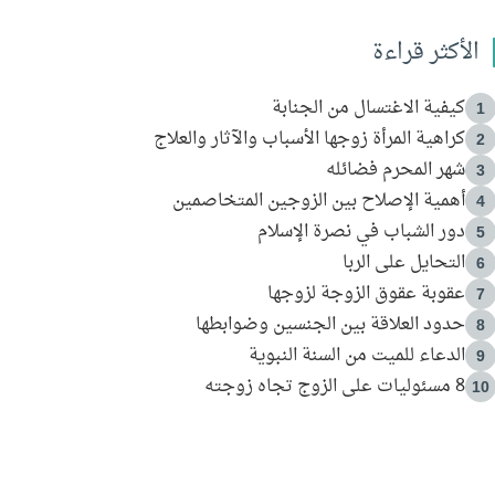
الأكثر قراءة
كيفية الاغتسال من الجنابة
1
كراهية المرأة زوجها الأسباب والآثار والعلاج
2
شهر المحرم فضائله
3
أهمية الإصلاح بين الزوجين المتخاصمين
4
دور الشباب في نصرة الإسلام
5
التحايل على الربا
6
عقوبة عقوق الزوجة لزوجها
7
حدود العلاقة بين الجنسين وضوابطها
8
الدعاء للميت من السنة النبوية
9
8 مسئوليات على الزوج تجاه زوجته
10