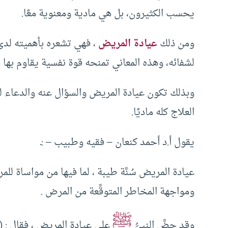
يحسب الكثيرون، بل هي مادية ومعنوية معًا.
ومن ذلك
عيادة المريض
، فهي تشعره بأهميته لدى
لشفائه، وهذه المعاني تمنحه قوة نفسية يقاوم بها 
وبذلك تكون عيادة المريض والسؤال عنه والدعاء له،
العلاج كله ماديًا.
يقول أ.د أحمد كنعان – فقيه وطبيب – :ـ
عيادة المريض سُنَّة طيبة ، لما فيها من مواساة لل
ومواجهة المخاطر المتوقَّعة من المرض .
ﷺ
وقد حضَّ النبيُّ
على عيادة المريض ، فقال : ( حَق