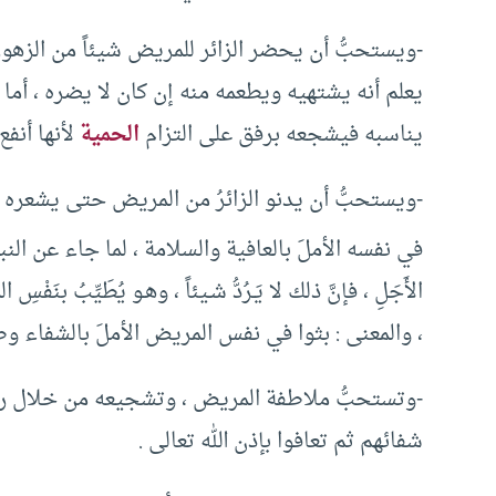
-ويستحبُّ أن يحضر الزائر للمريض شيئاً من الزهور أو 
يعلم أنه يشتهيه ويطعمه منه إن كان لا يضره ، أم
يناسبه فيشجعه برفق على التزام
الحمية
لأنها أنفع
-ويستحبُّ أن يدنو الزائرُ من المريض حتى يشعره ب
في نفسه الأملَ بالعافية والسلامة ، لما جاء عن الن
الأَجَلِ ، فإنَّ ذلك لا يَـرُدُّ شـيئاً ، وهـو يُطَيِّبُ 
، والمعنى : بثوا في نفس المريض الأملَ بالشفاء وط
-وتستحبُّ ملاطفة المريض ، وتشجيعه من خلال
شفائهم ثم تعافوا بإذن الله تعالى .