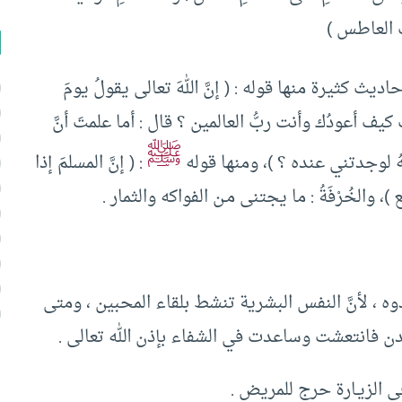
ت العاطس )
ديث كثيرة منها قوله : ( إنَّ اللهَ تعالى يقولُ يومَ
ّ كيف أعودُك وأنت ربُّ العالمين ؟ قال : أما علمتَ أنَّ
ﷺ
ْتَهُ لوجدتني عنده ؟ )، ومنها قوله
: ( إنَّ المسلمَ إذا
 )، والخُرْفَةُ : ما يجتنى مـن الفواكه والثمار .
 ، لأنَّ النفس البشرية تنشط بلقاء المحبين ، ومتى
ن فانتعشت وساعدت في الشفاء بإذن الله تعالى .
 الزيـارة حرج للمريض .