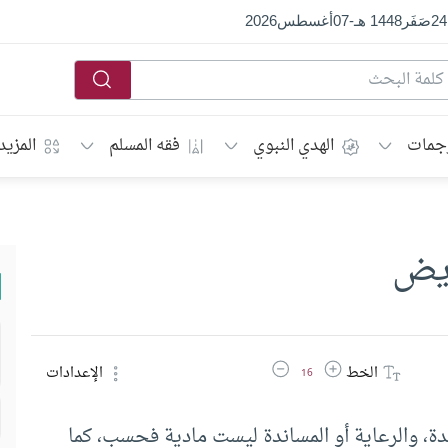
24
صَفَر
1448 هـ
-
07
أغسطس
2026
جمات
الهدي النبوي
فقه المسلم
المزيد
ريض
زيادة حجم الخط
تقليل حجم الخط
الخط
الإعدادات
16
ة، والرعاية أو المساندة ليست مادية فحسب، كما