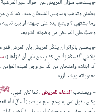
-ويستحب سؤال المريض عن أحواله غير المرضية أيض
يطمئن وتذهب وساوس الشيطان عنه ، كما كان من هَ
وما يشتهي ؟ ويضع يده على جبهته أو بين ثدييه وي
وصبَّ على المريض من وضوئه الشريف .
-ويحسن بالزائر أن يذكِّر المريضَ بأن المرض قدر من قدر ال
وَلَا فِي أَنْفِسِكُمْ إِلَّا فِي كِتَابٍ مِنْ قَبْلِ أَنْ نَبْرَأَهَا ))
سو
أنه ابتلاء وامتحان من الله عز وجل لعبده المؤمن ، 
معنوياته ويشد أزره .
ﷺ
– ويستحب
الدعاء للمريض
، كما كان النبي ـ
ـ
وكان يقول لمن به وجع سبع مرات : ( أَسألُ اللهَ ال
تأخيـر عوفـي مــن وجعه )، أو يقــول : ( أذهبِ البأسَ 