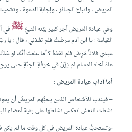
المريض ، واتباع الجنائز ، وإجابة الدعوة ، وتشمي
ﷺ
وفي عيادة المريض أجر كبير بيَّنه النبيُّ
في أحا
القيامة : يا ابن آدم مرضْتُ فلم تعُـدْني ، قال : يا رب
عبدي فلاناً مَرِضَ فلم تعُدْهُ ؟ أما علمتَ أنَّك لو عُد
عادَ أخاه المسلم لم يَزَلْ في خرفَـةِ الجنَّةِ حتى يرجِع
أما آداب عيادة المريض :
– فيندب للأشخاص الذين يحبُّهم المريضُ أن يعودوه
نشطت النفسُ انعكس نشاطها على بقية أعضاء البد
-وتستحبُّ عيادة المريض في كل وقت ما لم يكن في