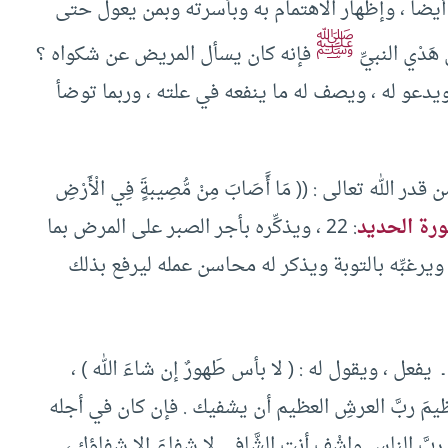
اً ، وإظهار الاهتمام به وبأسرته وبمن يعول حتى
ﷺ
دْي النبيِّ
فإنه كان يسأل المريض عن شكواه ؟
دعو له ، ويصف له ما ينفعه في علته ، وربما توضأ
له تعالى : (( مَا أََصَابَ مِنْ مُّصِيبةٍَ فِي الْأَرْضِ
رة الحديد
: 22 ، ويذكِّره بأجر الصبر على المرض بما
ويرغبِّه بالتوبة ويذكر له محاسن عمله ليرفع بذلك
 يفعل ، ويقول له : ( لا بأس طَهورٌ إن شاءَ الله ) ،
عظيمَ ربَّ العرشِ العظيم أن يشفيك . فإن كان في أجله
ربَّ الناسِ واشْفِ أنت الشَّافي لا شفاءَ إلا شفاؤك ،