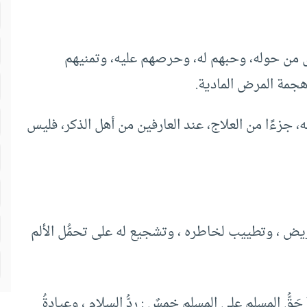
 من حوله، وحبهم له، وحرصهم عليه، وتمنيهم
هجمة المرض المادية.
 جزءًا من العلاج، عند العارفين من أهل الذكر، فليس
مريض ، وتطييب لخاطره ، وتشجيع له على تحمُّل الألم
ُّ المسلمِ على المسلمِ خمسٌ : ردُّ السلامِ ، وعيادةُ