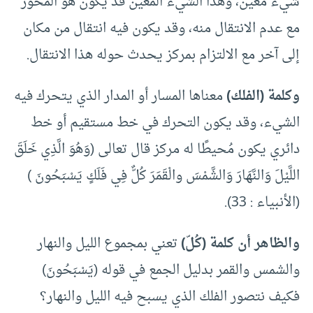
شيء مُعين، وهذا الشيء المُعين قد يكون هو المحور
مع عدم الانتقال منه، وقد يكون فيه انتقال من مكان
إلى آخر مع الالتزام بمركز يحدث حوله هذا الانتقال.
وكلمة (الفلك)
معناها المسار أو المدار الذي يتحرك فيه
الشيء، وقد يكون التحرك في خط مستقيم أو خط
دائري يكون مُحيطًا له مركز قال تعالى (وَهُوَ الَّذِي خَلَقَ
اللَّيْلَ وَالنَّهَارَ وَالشَّمْسَ والْقَمَرَ كُلٌّ فِي فَلَكٍ يَسْبَحُونَ )
(الأنبياء : 33).
والظاهر أن كلمة (كُلّ)
تعني بمجموع الليل والنهار
والشمس والقمر بدليل الجمع في قوله (يَسْبَحُونَ)
فكيف نتصور الفلك الذي يسبح فيه الليل والنهار؟