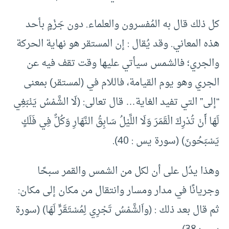
كل ذلك قال به المُفسرون والعلماء. دون جَزْمٍ بأحد
هذه المعاني. وقد يُقال : إن المستقر هو نهاية الحركة
والجري؛ فالشمس سيأتي عليها وقت تقف فيه عن
الجري وهو يوم القيامة، فاللام في (لمستقر) بمعنى
“إلى” التي تفيد الغاية… قال تعالى: (لَا الشَّمْسُ يَنْبَغِي
لَهَا أَنْ تُدْرِكَ الْقَمَرَ وَلَا اللَّيْلُ سَابِقُ النَّهَارِ وَكُلٌّ فِي فَلَكٍ
يَسْبَحُونَ) (سورة يس : 40).
وهذا يدُل على أن لكل من الشمس والقمر سبحًا
وجريانًا في مدار ومسار وانتقال من مكان إلى مكان:
ثم قال بعد ذلك : (واَلشَّمْسُ تَجْرِي لِمُسْتَقَرٍّ لَهَا) (سورة