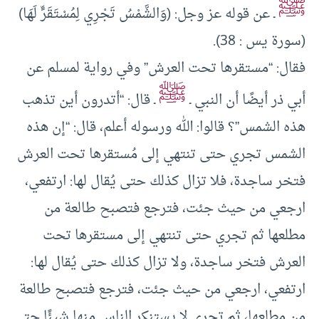
ﷺ
ـ عن قوله عز وجل: (وَالشَّمْسُ تَجْرِي لِمُسْتَقَرٍّ لَهَا)
(سورة يس : 38).
فقال: “مستقرها تحت العرش” وفي رواية لمسلم عن
ﷺ
أبي ذر أيضًا أن النبي ـ
ـ قال: “أتدرون أين تذهب
هذه الشمس”؟ قالوا: الله ورسوله أعلم، قال: “إن هذه
الشمس تجري حتى تنتهي إلى مُستقرها تحت العرش
فتخر ساجدة، فلا تزال كذلك حتى يُقال لها: ارتفعي،
ارجعي من حيث جئت، فترجع فتصبح طالعة من
مطلعها ثم تجري حتى تنتهي إلى مستقرها تحت
العرش فتخر ساجدة، ولا تزال كذلك حتى يُقال لها:
ارتفعي، ارجعي من حيث جئت، فترجع فتصبح طالعة
من مطلعها، ثم تجري لا يستنكر الناس منها شيئًا حتى