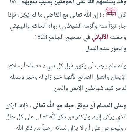
وقد يسلطهم الله على المؤمنين بسبب ذنوبهم
، كما
ﷺ
قال
: ( إن الله تعالى مع القاضي ما لم يَجُرْ ، فإذا
جار تبرّأ منه وألزمه الشيطان ) رواه الحاكم والبيهقي
وحسنه
الألباني
في صحيح الجامع 1823.
والجَوْر عدم العدل.
والمسلم يجب أن يكون قبل كل شيء متسلحاً بسلاح
الإيمان والعمل الصالح لأنهما خير زادٍ له وخير وسيلة
لدحر كيد شياطين الإنس والجن.
وعلى المسلم أن يوثق حبله مع الله تعالى
، فإنه الركن
الذي يركن إليه. وليكثر من ذكر الله تعالى على كل حال
، وليحرص على أن لا يزال لسانه رطباً من ذكر الله