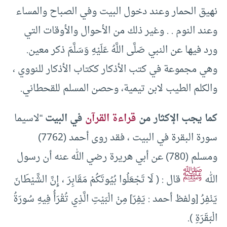
نهيق الحمار وعند دخول البيت وفي الصباح والمساء
وعند النوم . . وغير ذلك من الأحوال والأوقات التي
ورد فيها عن النبي صَلَّى اللَّهُ عَلَيْهِ وَسَلَّمَ ذكر معين.
وهي مجموعة في كتب الأذكار ككتاب الأذكار للنووي ،
والكلم الطيب لابن تيمية، وحصن المسلم للقحطاني.
كما يجب الإكثار من
قراءة القرآن
في البيت
“لاسيما
سورة البقرة في البيت ، فقد روى أحمد (7762)
ومسلم (780) عن أبي هريرة رضي الله عنه أن رسول
ﷺ
الله
قال : ( لَا تَجْعَلُوا بُيُوتَكُمْ مَقَابِرَ ، إِنَّ الشَّيْطَانَ
يَنْفِرُ [ولفظ أحمد : يَفِرّ] مِنْ الْبَيْتِ الَّذِي تُقْرَأُ فِيهِ سُورَةُ
الْبَقَرَةِ ).