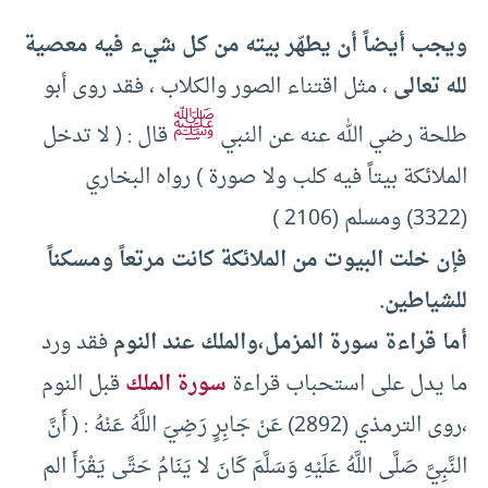
ويجب أيضاً أن يطهّر بيته من كل شيء فيه معصية
لله تعالى
، مثل اقتناء الصور والكلاب ، فقد روى أبو
ﷺ
طلحة رضي الله عنه عن النبي
قال : ( لا تدخل
الملائكة بيتاً فيه كلب ولا صورة ) رواه البخاري
(3322) ومسلم (2106 )
فإن خلت البيوت من الملائكة كانت مرتعاً ومسكناً
للشياطين.
أما قراءة سورة المزمل،والملك عند النوم
فقد ورد
ما يدل على استحباب قراءة
سورة الملك
قبل النوم
،روى الترمذي (2892) عَنْ جَابِرٍ رَضِيَ اللَّهُ عَنْهُ : ( أَنَّ
النَّبِيَّ صَلَّى اللَّهُ عَلَيْهِ وَسَلَّمَ كَانَ لا يَنَامُ حَتَّى يَقْرَأَ الم