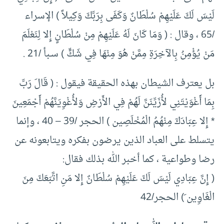
لَيْسَ لَكَ عَلَيْهِمْ سُلْطَانٌ وَكَفَى بِرَبِّكَ وَكِيلاً ) الإسراء
/65 ، وقال : ( وَمَا كَانَ لَهُ عَلَيْهِمْ مِنْ سُلْطَانٍ إِلا لِنَعْلَمَ
مَنْ يُؤْمِنُ بِالآخِرَةِ مِمَّنْ هُوَ مِنْهَا فِي شَكٍّ ) سـبأ /21 .
بل يعترف الشيطان بهذه الحقيقة فيقول : ( قَالَ رَبِّ
بِمَا أَغْوَيْتَنِي لأُزَيِّنَنَّ لَهُمْ فِي الأَرْضِ وَلأُغْوِيَنَّهُمْ أَجْمَعِينَ
* إِلا عِبَادَكَ مِنْهُمُ الْمُخْلَصِين ) الحجر /39 – 40 ، وإنما
يتسلط على العباد الذين يرضون بفكره ويتابعونه عن
رضا وطواعية ، كما أخبر الله بذلك فقال:
( إِنَّ عِبَادِي لَيْسَ لَكَ عَلَيْهِمْ سُلْطَانٌ إِلا مَنِ اتَّبَعَكَ مِنَ
الْغَاوِين َ) الحجر/42