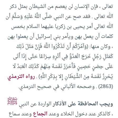
تعالى ، فإن الإنسان لن يعصم من الشيطان بمثل ذكر
الله تعالى . فقد صح عن النبي صَلَّى اللَّهُ عَلَيْهِ وَسَلَّمَ أن
الله تعالى أمر يحيى بن زكريا عليهما السلام بخمس
كلمات أن يعمل بهن ويأمر بني إسرائيل أن يعملوا بهن
، وكان منها: (وَآمُرُكُمْ أَنْ تَذْكُرُوا اللَّهَ فَإِنَّ مَثَلَ ذَلِكَ
كَمَثَلِ رَجُلٍ خَرَجَ الْعَدُوُّ فِي أَثَرِهِ سِرَاعًا حَتَّى إِذَا أَتَى
عَلَى حِصْنٍ حَصِينٍ فَأَحْرَزَ نَفْسَهُ مِنْهُمْ كَذَلِكَ الْعَبْدُ لَا
يُحْرِزُ نَفْسَهُ مِنْ الشَّيْطَانِ إِلا بِذِكْرِ اللَّهِ) .
رواه الترمذي
(2863) . وصححه الألباني في صحيح الترمذي.
ﷺ
ويجب المحافظة على الأذكار
الواردة عن النبي
، كالذكر عند دخول الخلاء وعند
الجماع
وعند سماع