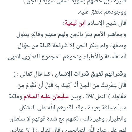
كثيرة ، بل خصهم بسورة تسمى سورة ( الجن )
ووجودهم متفق عليه.
قال شيخ الإسلام
ابن تيمية
:
وجماهير الأمم يقرّ بالجن ولهم معهم وقائع يطول
وصفها، ولم ينكر الجن إلا شرذمة قليلة من جهّال
المتفلسفة والأطباء ونحوهم ” مجموع الفتاوى. انتهى.
وقدراتهم تفوق قدرات الإنسان
، كما قال تعالى : (
قَالَ عِفْرِيتٌ مِنَ الْجِنِّ أَنَا آتِيكَ بِهِ قَبْلَ أَنْ تَقُومَ مِنْ
مَقَامِك ) النمل /39 ، وبين
سليمان عليه السلام
وملكة
سبأ مسافة بعيدة ، وقد أقدرهم الله على التشكل
والطيران وغير ذلك ، لكنهم مع شدة قوتهم لا سلطان
لهم على عباد الله الصالحين ، قال تعالى : ( إِنَّ عِبَادِي