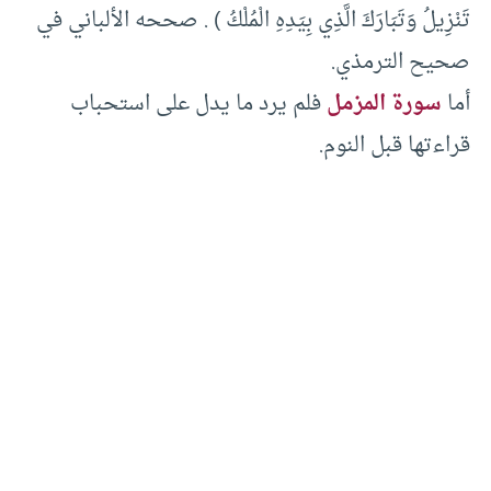
تَنْزِيلُ وَتَبَارَكَ الَّذِي بِيَدِهِ الْمُلْكُ ) . صححه الألباني في
صحيح الترمذي.
أما
سورة المزمل
فلم يرد ما يدل على استحباب
قراءتها قبل النوم.