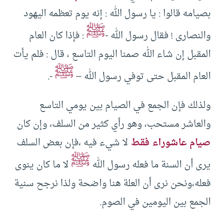
بصيامه قالوا : يا رسول الله : إنه يوم تعظمه اليهود
ﷺ
والنصارى ! فقال رسول الله -
: فإذا كان العام
المقبل إن شاء الله صمنا اليوم التاسع ، قال : فلم يأت
ﷺ
العام المقبل حتى توفي رسول الله –
-.
ولذلك فإن الجمع في الصيام بين يومي التاسع
والعاشر مستحب، وهو رأي كثير من السلف، وإن كان
صيام عاشوراء فقط
لا شيء فيه ،فإن بعض السلف
ﷺ
يرى أن السنة ما فعله رسول الله
لا ما كان ينوى
فعله،ونحن نرى أن العلة هنا واضحة ولذا نرجح سنية
الجمع بين اليومين في الصوم.