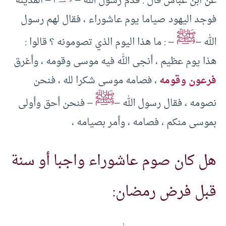
عن ابن عباس قال : قدم رسول الله –
– المدينة
فوجد اليهود صياما يوم عاشوراء ، فقال لهم رسول
ﷺ
الله –
– : ما هذا اليوم الذي تصومونه ؟ قالوا :
هذا يوم عظيم ، أنجى الله فيه موسى وقومه ، وأغرق
فرعون وقومه
، فصامه موسى شكرا لله ، فنحن
ﷺ
نصومه ، فقال رسول الله –
– فنحن أحق وأولى
بموسى منكم ، فصامه ، وأمر بصيامه ،
هل كان صوم عاشوراء واجبا أو سنة
قبل فرض رمضان: