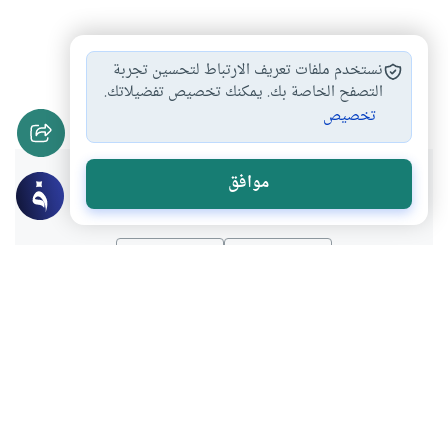
مراتب صيام عاشوراء
الفضائل المكذوبة في…
#
#
نستخدم ملفات تعريف الارتباط لتحسين تجربة
أحكام عاشوراء
يوم عاشوراء أهميته
التصفح الخاصة بك. يمكنك تخصيص تفضيلاتك.
#
#
تخصيص
هل انتفعت بهذا المحتوى؟
موافق
نعم
لا
موضوعات ذات صلة
العبادات
الصوم والاعتكاف