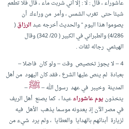
عاشوراء ، قال : لا : إلا أني شربت ماء ، قال فلا تطعم
شيئا حتى تغرب الشمس ، وأمر من وراءك أن
يصوموا هذا اليوم ” والحديث أخرجه عبد
الرزاق
(
4/286) والطبراني في الكبير ( 20/ 342) وقال
الهيثمي رجاله ثقات .
4 – لا يجوز تخصيص وقت – ولو كان فاضلا –
بعبادة لم ينص عليها الشرع ، فقد كان اليهود من أهل
ﷺ
المدينة وخيبر في عهد رسول الله –
–
يتخذون
يوم عاشوراء
عيدا ، كما يصنع أهل الريف
في مصر الآن إذ يعدونه موسما يذهب الأهل فيه
لزيارة أبنائهم بالهدايا والعطايا ، ولم يرد شيء من