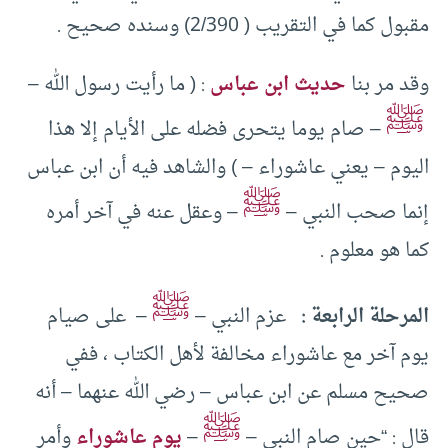
مقبول كما في التقريب ( 2/390) وسنده صحيح .
وقد مر بنا
حديث ابن عباس
: ( ما رأيت رسول الله –
ﷺ
– صام يوما يتحرى فضله على الأيام إلا هذا
اليوم – يعني عاشوراء – ) والشاهد فيه أن ابن عباس
ﷺ
إنما صحب النبي –
– وعقل عنه في آخر أمره
كما هو معلوم .
ﷺ
المرحلة الرابعة :
عزم النبي –
– على صيام
يوم آخر مع عاشوراء مخالفة لأهل الكتاب ، ففي
صحيح مسلم عن ابن عباس – رضي الله عنهما – أنه
ﷺ
قال : “حين صام النبي –
–
يوم عاشوراء
وأمر