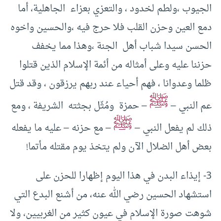
الجيوب ،ولطم لخدود ، والتعزي بعزاء الجاهلية، أما
دمع العين وحزن القلب فلا حرج فيه ،والحسين واخوه
الحسن سيدا شباب أهل الجنة ،وهذا مما يخفف
حزننا عليه وعلى أمثاله من أئمة الإسلام الذين قتلوا
ظلما وعدوانا ، فهم أحياء عند ربهم يرزقون ، وقد قتل
ﷺ
عم النبي –
– حمزة ومُثّل بجثته الشريفة ، ومع
ﷺ
ذلك لم يفعل النبي –
– مع حزنه – عليه ما يفعله
بعض أهل الضلال الآن ولم يتخذ يوم مقتله مأتما!
3- إيذاء البدن في هذا اليوم إظهارا للحزن على
استشهاد الحسين رضي الله عنه، من أشنع البدع التي
شوهت صورة الإسلام في عيون كثير من الغربيين، ولا