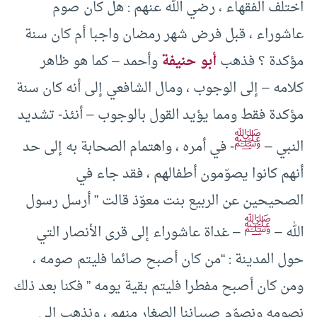
اختلف الفقهاء ، رضي الله عنهم : هل كان صوم
عاشوراء ، قبل فرض شهر رمضان واجبا أم كان سنة
مؤكدة ؟ فذهب
أبو حنيفة
وأحمد – كما هو ظاهر
كلامه – إلى الوجوب ، ومال الشافعي إلى أنه كان سنة
مؤكدة فقط ومما يؤيد القول بالوجوب – أنئذ- تشديد
ﷺ
النبي –
- في أمره ، واهتمام الصحابة به إلى حد
أنهم كانوا يصوّمون أطفالهم ، فقد جاء في
الصحيحين عن الربيع بنت معوّذ قالت ” أرسل رسول
ﷺ
الله –
– غداة عاشوراء إلى قرى الأنصار التي
حول المدينة : “من كان أصبح صائما فليتم صومه ،
ومن كان أصبح مفطرا فليتم بقية يومه ” فكنا بعد ذلك
نصومه ونصوّم صبياننا الصغار منهم ، ونذهب إلى