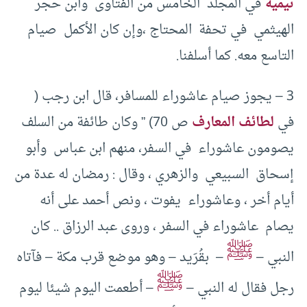
تيمية
في المجلد الخامس من الفتاوى وابن حجر
الهيثمي في تحفة المحتاج ،وإن كان الأكمل صيام
التاسع معه. كما أسلفنا.
3 – يجوز صيام عاشوراء للمسافر، قال ابن رجب (
في
لطائف المعارف
ص 70) ” وكان طائفة من السلف
يصومون عاشوراء في السفر، منهم ابن عباس وأبو
إسحاق السبيعي والزهري ، وقال : رمضان له عدة من
أيام أخر ، وعاشوراء يفوت ، ونص أحمد على أنه
يصام عاشوراء في السفر ، وروى عبد الرزاق .. كان
ﷺ
النبي –
– بقُرَيد – وهو موضع قرب مكة – فآتاه
ﷺ
رجل فقال له النبي –
– أطعمت اليوم شيئا ليوم