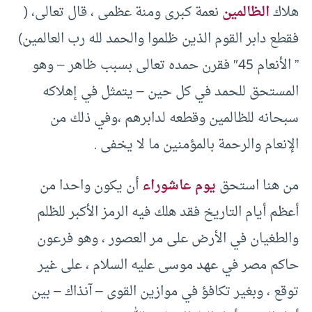
هلاك
الظالمين
نعمة كبرى ومنة عظمى ، قال تعالى، (
فقطع دابر القوم الذين ظلموا والحمد لله رب العالمين)
” الأنعام 45″ فقرن حمده تعالى بسبب ظاهر – وهو
المستحق للحمد في كل حين – يتمثل في إهلاكه
سبحانه للظالمين وقطعه لدابرهم ،وفي ذلك من
الإنعام والرحمة بالمؤمنين ما لا يخفى .
من هنا استحق
يوم عاشوراء
أن يكون واحدا من
أعظم أيام التاريخ فقد هلك فيه الرمز الأكبر للظلم
والطغيان في الأرض على مر العصور ، وهو فرعون
حاكم مصر في عهد موسى عليه السلام ، على غير
توقع ، وبغير تكافؤ في موازين القوى – آنذاك – بين