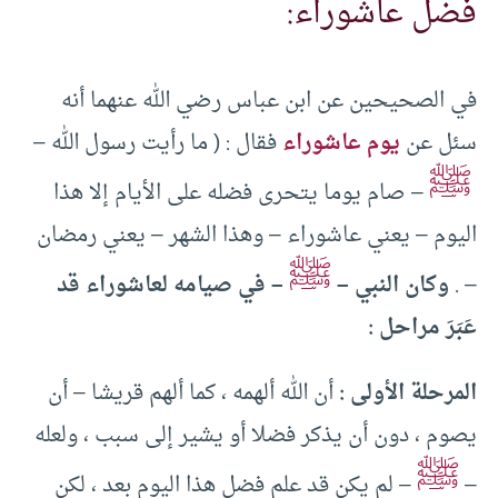
فضل عاشوراء:
في الصحيحين عن ابن عباس رضي الله عنهما أنه
سئل عن
يوم عاشوراء
فقال : ( ما رأيت رسول الله –
ﷺ
– صام يوما يتحرى فضله على الأيام إلا هذا
اليوم – يعني عاشوراء – وهذا الشهر – يعني رمضان
ﷺ
– .
وكان النبي –
– في صيامه لعاشوراء قد
عَبَرَ مراحل :
المرحلة الأولى :
أن الله ألهمه ، كما ألهم قريشا – أن
يصوم ، دون أن يذكر فضلا أو يشير إلى سبب ، ولعله
ﷺ
–
– لم يكن قد علم فضل هذا اليوم بعد ، لكن