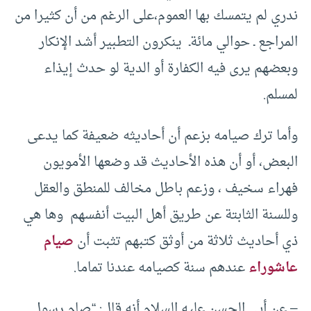
ندري لم يتمسك بها العموم،على الرغم من أن كثيرا من
المراجع ـ حوالي مائةـ ينكرون التطبير أشد الإنكار
وبعضهم يرى فيه الكفارة أو الدية لو حدث إيذاء
لمسلم.
وأما ترك صيامه بزعم أن أحاديثه ضعيفة كما يدعى
البعض، أو أن هذه الأحاديث قد وضعها الأمويون
فهراء سخيف ، وزعم باطل مخالف للمنطق والعقل
وللسنة الثابتة عن طريق أهل البيت أنفسهم وها هي
ذي أحاديث ثلاثة من أوثق كتبهم تثبت أن
صيام
عاشوراء
عندهم سنة كصيامه عندنا تماما.
– عن أبي الحسن عليه السلام أنه قال: “صام رسول