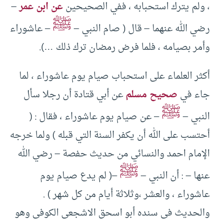
، ولم يترك استحبابه ، ففي الصحيحين
عن ابن عمر
–
ﷺ
رضي الله عنهما – قال ( صام النبي –
– عاشوراء
وأمر بصيامه ، فلما فرض رمضان ترك ذلك …).
أكثر العلماء على استحباب صيام يوم عاشوراء ، لما
جاء في
صحيح مسلم
عن أبي قتادة أن رجلا سأل
ﷺ
النبي –
– عن صيام يوم عاشوراء ، فقال : (
أحتسب على الله أن يكفر السنة التي قبله ) ولما خرجه
الإمام احمد والنسائي من حديث حفصة – رضي الله
ﷺ
عنها – : أن النبي –
–( لم يدع صيام يوم
عاشوراء ، والعشر ،وثلاثة أيام من كل شهر ) .
والحديث في سنده أبو اسحق الاشجعي الكوفي وهو