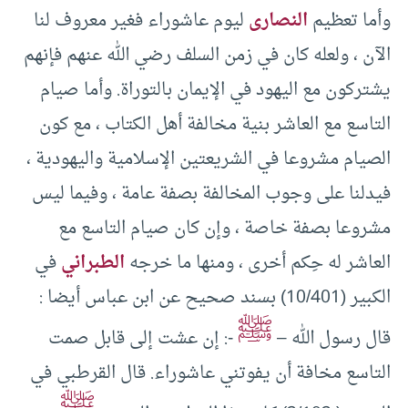
وأما تعظيم
النصارى
ليوم عاشوراء فغير معروف لنا
الآن ، ولعله كان في زمن السلف رضي الله عنهم فإنهم
يشتركون مع اليهود في الإيمان بالتوراة. وأما صيام
التاسع مع العاشر بنية مخالفة أهل الكتاب ، مع كون
الصيام مشروعا في الشريعتين الإسلامية واليهودية ،
فيدلنا على وجوب المخالفة بصفة عامة ، وفيما ليس
مشروعا بصفة خاصة ، وإن كان صيام التاسع مع
العاشر له حِكم أخرى ، ومنها ما خرجه
الطبراني
في
الكبير (10/401) بسند صحيح عن ابن عباس أيضا :
ﷺ
قال رسول الله –
-: إن عشت إلى قابل صمت
التاسع مخافة أن يفوتني عاشوراء. قال القرطبي في