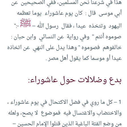
هذا في شرعنا نحن المسلمين، ففي الصحيحين عن
أبي موسى قال : كان يوم عاشوراء يوما تعظمه
ﷺ
اليهود وتتخذه عيدا ، فقال رسول الله –
-:”
صوموه أنتم ” وفي رواية عن النسائي وابن حبان :
خالفوهم فصوموه ” وهذا يدل على النهي عن اتخاذه
عيدا أو موسما كما يقول أهل مصر .
بدع وضلالات حول عاشوراء:
1 – كل ما روي في فضل الاكتحال في يوم عاشوراء ،
والاختضاب والاغتسال فيه فموضوع لا يصح، ولعله
من وضع الفئة الباغية الذين قتلوا الإمام الحسين –