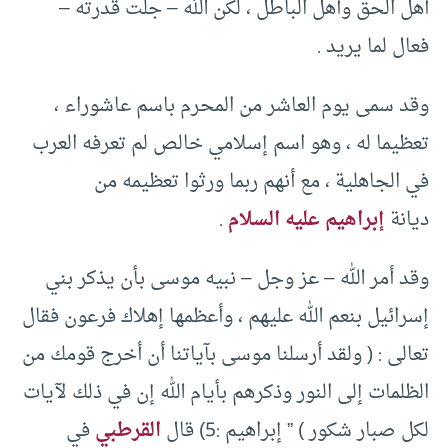
أهل الحق وأهل الباطل ، لكن الله – جلت قدرته –
فعال لما يريد .
وقد سمى يوم العاشر من المحرم باسم عاشوراء ،
تعظيما له ، وهو اسم إسلامي خالص لم تعرفه العرب
في الجاهلية ، مع أنهم ربما ورثوا تعظيمه من
ديانة
إبراهيم عليه السلام
.
وقد أمر الله – عز وجل – نبيه موسى بأن يذكر بني
إسرائيل بنعم الله عليهم ، وأعظمها إهلاك فرعون فقال
تعالى : ( ولقد أرسلنا موسى بآياتنا أن أخرج قومك من
الظلمات إلى النور وذكرهم بأيام الله إن في ذلك لآيات
لكل صبار شكور ) ” إبراهيم :5) قال
القرطبي
في