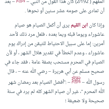
ﷺ
المفهم ( 2/192) كان هذا القول من النبي –
– بعد
أن تمادى على صومه عشر سنين أو نحوها .
وإذا كان
ابن القيم
يرى أن أكمل الصيام هو صيام
عاشوراء ويوما قبله ويما بعده ، فلعل مرد ذلك لأحد
أمرين: إما على سبيل الاحتياط للتيقن من إدراك يوم
عاشوراء ، وعدم الخطأ في تقدير هلال الشهر ، أو لأن
الصيام في المحرم مستحب بصفة عامة ، فقد جاء في
صحيح مسلم عن أبي هريرة – رضي الله عنه – ، قال
ﷺ
رسول الله –
– :”أفضل الصيام بعد رمضان شهر
الله المحرم “، غير أن صيام الشهر كله لم يرد في سنة
صحيحة ولا ضعيفة !