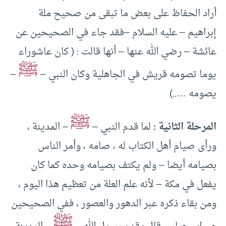
أراد الحفاظ على بعض ما تبقى من صحيح ملة
إبراهيم – عليه السلام –فقد جاء في الصحيحين عن
عائشة – رضي الله عنها – أنها قالت : ( كان عاشوراء
ﷺ
يوما تصومه قريش في الجاهلية وكان النبي –
–
يصومه …..)
ﷺ
المرحلة الثانية :
لما قدم النبي –
– المدينة ،
ورأى صيام أهل الكتاب له ، صامه ، وأمر الناس
بصيامه أيضا – ولم يكتف بصيامه وحده كما كان
يفعل في مكة – لأنه علم العلة من تعظيم هذا اليوم ،
ومن بقاء ذكره عبر الدهور والعصور ، ففي الصحيحين
ﷺ