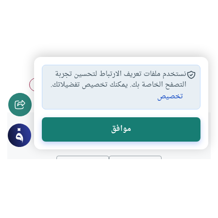
زيادة الإمام عمدا…
أحكام السهو في…
#
#
نستخدم ملفات تعريف الارتباط لتحسين تجربة
أحكام الماموم خلف…
مبطلات الصلاة
أحكام الصلاة
التصفح الخاصة بك. يمكنك تخصيص تفضيلاتك.
#
#
#
تخصيص
هل انتفعت بهذا المحتوى؟
موافق
نعم
لا