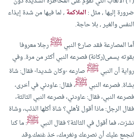
( أ ) الألعاب التي تقوم على المخاطرة الشديدة دون
ضرورة إليها , مثل :
الملاكمة
, لما فيها من شدة إيذاء
النفس والغير , بلا حاجة.
ﷺ
أما المصارعة فقد صارع النبي
رجلا معروفا
بقوته يسمى(ركانة) فصرعه النبي أكثر من مرة. وفي
ﷺ
رواية أن النبي
صارعه -وكان شديدا- فقال: شاة
ﷺ
بشاة. فصرعه النبي
، فقال: عاودني في أخرى،
فصرعه النبي، فقال: عاودني، فصرعه النبي الثالثة،
فقال الرجل: ماذا أقول لأهلي؟ شاة أكلها الذئب، وشاة
ﷺ
نشزت، فما أقول في الثالثة؟ فقال النبي
: ما كنا
لنجمع عليك أن نصرعك ونغرمك، خذ غنمك.وقد