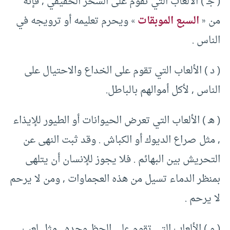
( جـ ) الألعاب التي تقوم على السحر الحقيقي , فإنه
من «
السبع الموبقات
» ويحرم تعليمه أو ترويجه في
الناس .
( د ) الألعاب التي تقوم على الخداع والاحتيال على
الناس , لأكل أموالهم بالباطل.
( هـ ) الألعاب التي تعرض الحيوانات أو الطيور للإيذاء
, مثل صراع الديوك أو الكباش . وقد ثبت النهى عن
التحريش بين البهائم . فلا يجوز للإنسان أن يتلهى
بمنظر الدماء تسيل من هذه العجماوات , ومن لا يرحم
لا يرحم .
( و ) الألعاب التي تقوم على الحظ وحده , مثل لعب