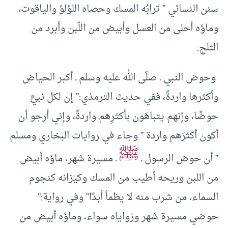
سنن النسائي ” ترابُه المسك وحصاه اللؤلؤ والياقوت،
وماؤه أحلى من العسل وأبيض من اللّبن وأبرد من
الثلج.
وحوض النبي ـ صلّى الله عليه وسلم ـ أكبر الحياض
وأكثرها واردةً، ففي حديث الترمذي:” إن لكل نبيٍّ
حوضًا، وإنهم يتباهَون بأكثرِهم واردةً، وإني أرجو أن
أكون أكثرَهم واردة ” وجاء في روايات البخاري ومسلم
ﷺ
” أن حوض الرسول ـ
ـ مسيرة شهر، ماؤه أبيض
من اللبن وريحه أطيب من المسك وكيزانه كنجوم
السماء، من شرب منه لا يظمأ أبدًا” وفي رواية:”
حوضي مسيرة شهر وزواياه سواء، وماؤه أبيض من