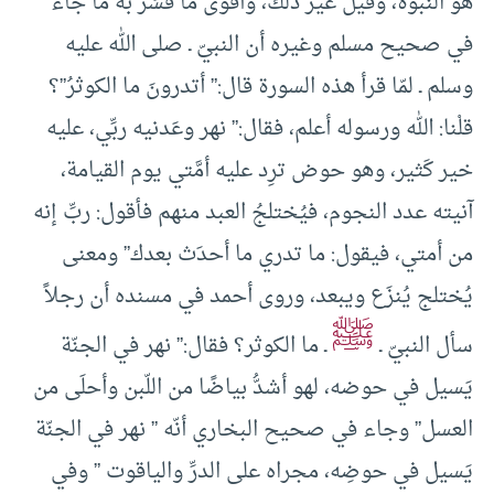
هو النبوة، وقيل غير ذلك، وأقوى ما فُسِّر به ما جاء
في صحيح مسلم وغيره أن النبيّ ـ صلى الله عليه
وسلم ـ لمّا قرأ هذه السورة قال:” أتدرونَ ما الكوثرُ”؟
قلْنا: الله ورسوله أعلم، فقال:” نهر وعَدنيه ربِّي، عليه
خير كَثير، وهو حوض ترِد عليه أمَّتي يوم القيامة،
آنيته عدد النجوم، فيُختلجُ العبد منهم فأقول: ربِّ إنه
من أمتي، فيقول: ما تدري ما أحدَث بعدك” ومعنى
يُختلج يُنزَع ويبعد، وروى أحمد في مسنده أن رجلاً
ﷺ
سأل النبيّ ـ
ـ ما الكوثر؟ فقال:” نهر في الجنّة
يَسيل في حوضه، لهو أشدُّ بياضًا من اللّبن وأحلَى من
العسل” وجاء في صحيح البخاري أنّه ” نهر في الجنّة
يَسيل في حوضِه، مجراه على الدرِّ والياقوت ” وفي