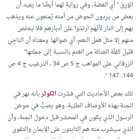
الوَرِق ” أي الفضة، وفي رواية لهما أيضًا ما يفيد أن
بعض من يرِدون الحوض من أمته يُمنعون عنه ويذهب
بهم إلى النار لأنّهم ارتدّوا على أدبارهم فلا يخلص
منهم إلا مثل همل النعم، أي ضوالها. ومعناه أن الناجِيَ
قليل كقِلّة الضالة من الغنم بالنسبة إلى جملتها”
الزرقاني على المواهب ج 5 ص 34 ، الترغيب ج 4 ص
144 ـ 147 “.
تلك بعض الأحاديث التي فسَّرت
الكوثر
بأنه نهر في
الجنة بهذه الأوصاف الطيِّبة، وهو يصبُّ في حوض
الرسول الذي يكون في المحشر قبل دخول الجنة، وأن
الذي سيشرب منه هم الثابتون على الإيمان والتقوى