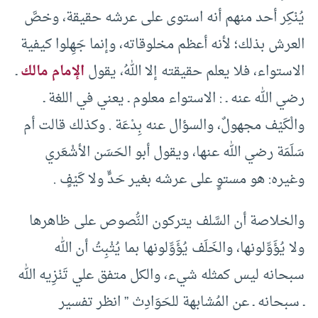
يُنْكِر أحد منهم أنه استوى على عرشه حقيقة، وخصَّ
العرش بذلك؛ لأنه أعظم مخلوقاته، وإنما جَهِلوا كيفية
الاستواء، فلا يعلم حقيقته إلا اللهُ، يقول
الإمام مالك
ـ
رضي الله عنه ـ : الاستواء معلوم ـ يعني في اللغة ـ
والْكَيْف مجهولٌ، والسؤال عنه بِدْعَة . وكذلك قالت أم
سَلَمَة رضي الله عنها، ويقول أبو الحَسَن الأشْعَري
وغيره: هو مستوٍ على عرشه بغير حَدٍّ ولا كَيْفٍ .
والخلاصة أن السَّلف يتركون النُّصوص على ظاهرها
ولا يُؤَوِّلونها، والخَلَف يُؤَوِّلونها بما يُثْبِتُ أن الله
سبحانه ليس كمثله شيء، والكل متفق علي تَنْزِيه الله
ـ سبحانه ـ عن المُشابهة للحَوَادِث ” انظر تفسير