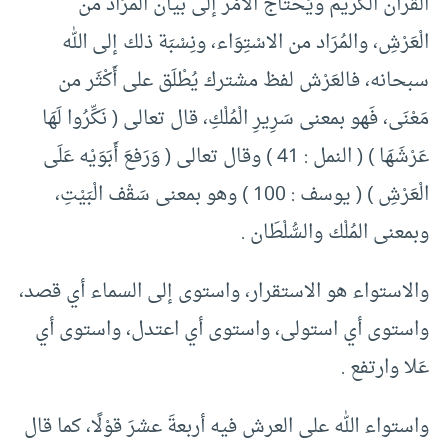
القرآن الْكَريم ويَحْتَاج الأَمْرُ إلى بيان المُرَاد من
الْعَرْشِ، والمُرَاد من الاسْتِوَاء، ونِسْبَة ذلك إلى الله
سبحانه، فالعَرْش لفظ مشترك يُطْلَق على أَكْثَر من
مَعْنَى، فَهو بمعنى سَرِيرِ الْمُلْكِ، قال تعالى ( نَكِّرُوا لَهَا
عَرْشَهَا ) ( النمل : 41 ) وقال تعالى ( وَرَفعَ أَبَوَيْه عَلَى
الْعَرْشِ ) ( يوسف : 100 ) وهو بمعنى سَقْف الْبَيْتِ،
وبمعنى المُلْك والسُّلْطَان .
والاستواء هو الاستقرار، واستوى إلى السماء أي قصد،
واستوى أي استولى، واستوى أي اعتدل، واستوى أي
عَلا وارتفع .
واستواء الله على العرش فيه أربعةَ عشرَ قوْلًا، كما قال