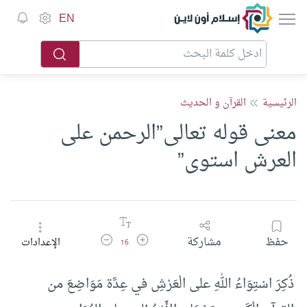
إسلام أون لاين
EN
الرئيسية
القرآن و الحديث
معنى قوله تعالى”الرحمن على
العرش استوى”
زيادة حجم الخط
تقليل حجم الخط
حفظ
مشاركة
الإعدادات
16
ذُكِرَ اسْتِوَاءُ اللهِ على الْعَرْشِ في عِدَّة مَوَاضِعَ من