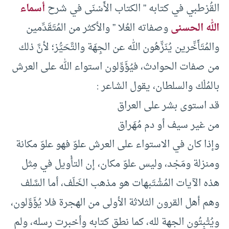
القُرْطبي في كتابه ” الكتاب الأَسْنَى في شرح
أسماء
الله الحسنى
وصفاته العُلا ” والأكثر من المُتَقَدِّمين
والمُتَأَخِّرين يُنَزِّهُون الله عن الجِهَة والتَّحَيُّز؛ لأنَّ ذلك
من صفات الحوادث، فيُؤَوِّلون استواء الله على العرش
بالمُلْك والسلطان، يقول الشاعر :
قد استوى بشر على العراق
من غير سيف أو دم مُهَراق
وإذا كان في الاستواء على العرش علوّ فهو علوّ مكانة
ومنزلة ومَجْد، وليس علوّ مكان، إن التأْويل في مِثل
هذه الآيات المُشْتَبهات هو مذهب الخَلَف، أما السَّلف
وهم أهل القرون الثلاثة الأولى من الهجرة فلا يُؤَوِّلون،
ويُثْبِتُون الجهة لله، كما نطق كتابه وأخبرت رسله، ولم