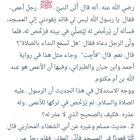
ﷺ
رضي الله عنه ـ أنه قال: أَتَى النبيَّ ـ
ـ رجل أعمى،
فقال: يا رسول الله ليس لي قائد يَقودني إلي المسجد،
فسأله أن يُرخِّص له لِيُصلِّيَ في بيته فرَخَّص له، فلما
ولَّى الرجل دعاه فقال: “هل تَسمَع النداء بالصلاة”؟
قال: نعم. قال: “فأَجِبْ” . وجاء مثل هذا في رواية
أحمد وابن حبان والطبراني، وفيها أن الأعمى هو عبد
الله بن أم مكتوم.
ووجه الاستدلال في هذا الحديث أن الرسول ـ عليه
الصلاة والسلام ـ لم يُرَخِّص في تركها للأعمى ـ وله
عذره ـ فكيف بالصحيح الذي لا عذر له؟
2 ـ حديث مسلم وغيره عن أبي الشعثاء المحاربي قال:
كُنّا قعودًا في المسجد فأذَّن المؤذن فقام رجل من