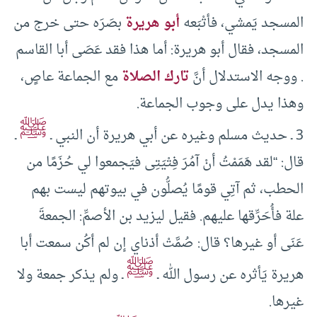
المسجد يَمشي، فأتْبَعه
أبو هريرة
بصَرَه حتى خرج من
المسجد، فقال أبو هريرة: أما هذا فقد عَصَى أبا القاسم
. ووجه الاستدلال أنَّ
تارك الصلاة
مع الجماعة عاصٍ،
وهذا يدل على وجوب الجماعة.
ﷺ
3 ـ حديث مسلم وغيره عن أبي هريرة أن النبي ـ
ـ
قال: “لقد هَمَمْتُ أنْ آمُرَ فِتْيَتِى فيَجمعوا لي حُزَمًا من
الحطب، ثم آتِي قومًا يُصلُّون في بيوتهم ليست بهم
علة فأُحَرِّقها عليهم. فقيل ليزيد بن الأصمِّ: الجمعةَ
عَنَى أو غيرها؟ قال: صُمَّتْ أذناي إن لم أكُن سمعت أبا
ﷺ
هريرة يَأثره عن رسول الله ـ
ـ ولم يذكر جمعة ولا
غيرها.