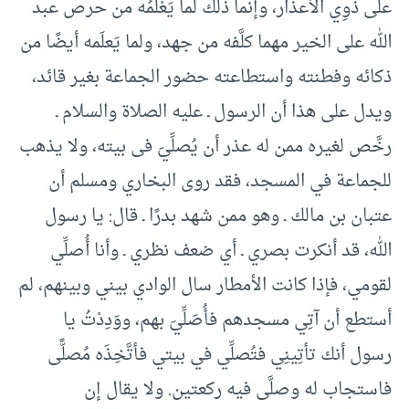
على ذَوِي الأعذار، وإنما ذلك لما يَعْلَمُه من حرص عبد
الله على الخير مهما كلَّفه من جهد، ولما يَعلَمه أيضًا من
ذكائه وفطنته واستطاعته حضور الجماعة بغير قائد،
ويدل على هذا أن الرسول ـ عليه الصلاة والسلام ـ
رخَّص لغيره ممن له عذر أن يُصلِّيَ فى بيته، ولا يذهب
للجماعة في المسجد، فقد روى البخاري ومسلم أن
عتبان بن مالك ـ وهو ممن شهد بدرًا ـ قال: يا رسول
الله، قد أنكرت بصري ـ أي ضعف نظري ـ وأنا أُصلِّي
لقومي، فإذا كانت الأمطار سال الوادي بيني وبينهم، لم
أستطع أن آتِي مسجدهم فأُصَلِّيَ بهم، ووَدِدْتُ يا
رسول أنك تأتِينِي فتُصلِّي في بيتي فأتَّخِذَه مُصلًّى
فاستجاب له وصلَّى فيه ركعتين. ولا يقال إن