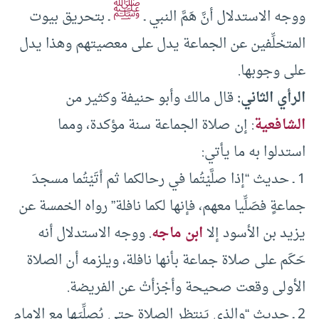
ﷺ
ووجه الاستدلال أنَّ هَمَّ النبي ـ
ـ بتحريق بيوت
المتخلِّفين عن الجماعة يدل على معصيتهم وهذا يدل
على وجوبها.
الرأي الثاني:
قال مالك وأبو حنيفة وكثير من
الشافعية
: إن صلاة الجماعة سنة مؤكدة، ومما
استدلوا به ما يأتي:
1 ـ حديث “إذا صلَّيْتُما في رحالكما ثم أتَيْتُما مسجدَ
جماعةٍ فصَلِّيا معهم، فإنها لكما نافلة” رواه الخمسة عن
يزيد بن الأسود إلا
ابن ماجه
. ووجه الاستدلال أنه
حَكَم على صلاة جماعة بأنها نافلة، ويلزمه أن الصلاة
الأولى وقعت صحيحة وأجْزأتْ عن الفريضة.
2 ـ حديث “والذي يَنتظِر الصلاة حتى يُصلِّيَها مع الإمام