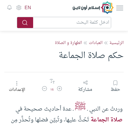
إسلام أون لاين
EN
الرئيسية
العبادات
الطهارة و الصلاة
حكم صلاة الجماعة
زيادة حجم الخط
تقليل حجم الخط
حفظ
مشاركة
الإعدادات
16
ﷺ
وردتْ عن النبي ـ
ـ عدة أحاديث صحيحة في
صلاة الجماعة
تَحُثُّ عليها، وتُبيِّن فضلها وتُحذِّر مِن