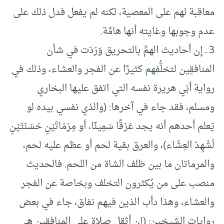
معاقبة لهم على المعصية، لكنه لم يفعل فدل ذلك على
عدم وجوبها وغايته أنها هامَّة.
3 ـ إن أحاديث الهمِّ بالتحريق وَرَدَت في شأن
المنافقِين لتخلُّفهم كثيرًا عن الفجر والعشاء، وذلك في
رواية أبَي هريرة نفسه التي اتفق عليها البخاري
ومسلم، فقد جاء في آخرها: (والذي نفسي بيده لو
يَعلم أحدهم أنه يجد عَرْقًا سَمِينًا، أو مِرْمَاتَيْنِ حَسَنَتَيْنِ
لَشَهِدَ العِشَاء)، والعرق بقية لحم أو عظم عليه لحم،
والمرماتان ما بين ظلف الشاة من اللحم. فالحديث
منصب على من يُكثرون التخلف وبخاصة عن الفجر
والعشاء، وهذا دأب الذين فيهم نفاق، جاء في بعض
روايات الشيخين: (إن أثقل صلاة على المنافقين هي