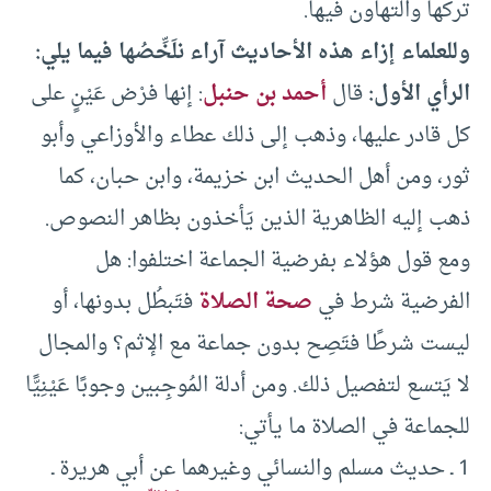
تركها والتهاون فيها.
وللعلماء إزاء هذه الأحاديث آراء نلَخِّصُها فيما يلي:
الرأي الأول:
قال
أحمد بن حنبل
: إنها فرْض عَيْنٍ على
كل قادر عليها، وذهب إلى ذلك عطاء والأوزاعي وأبو
ثور، ومن أهل الحديث ابن خزيمة، وابن حبان، كما
ذهب إليه الظاهرية الذين يَأخذون بظاهر النصوص.
ومع قول هؤلاء بفرضية الجماعة اختلفوا: هل
الفرضية شرط في
صحة الصلاة
فتَبطُل بدونها، أو
ليست شرطًا فتَصِح بدون جماعة مع الإثم؟ والمجال
لا يَتسع لتفصيل ذلك. ومن أدلة المُوجِبين وجوبًا عَيْنِيًّا
للجماعة في الصلاة ما يأتي:
1 ـ حديث مسلم والنسائي وغيرهما عن أبي هريرة ـ