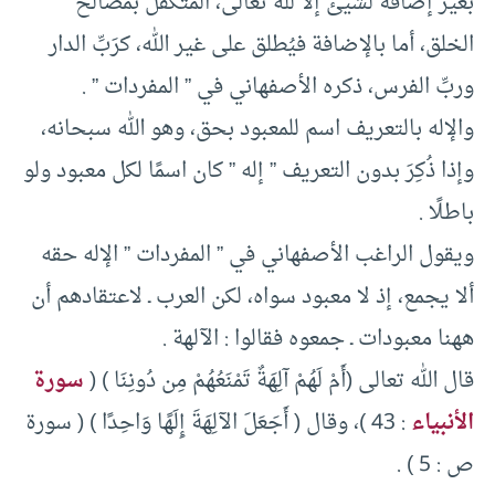
بغير إضافة لشيئ إلا لله تعالى، المتكفِّل بمصالح
الخلق، أما بالإضافة فيُطلق على غير الله، كرَبِّ الدار
وربِّ الفرس، ذكره الأصفهاني في ” المفردات ” .
والإله بالتعريف اسم للمعبود بحق، وهو الله سبحانه،
وإذا ذُكِرَ بدون التعريف ” إله ” كان اسمًا لكل معبود ولو
باطلًا .
ويقول الراغب الأصفهاني في ” المفردات ” الإله حقه
ألا يجمع، إذ لا معبود سواه، لكن العرب ـ لاعتقادهم أن
ههنا معبودات ـ جمعوه فقالوا : الآلهة .
قال الله تعالى (أَمْ لَهُمْ آلِهَةٌ تَمْنَعُهُمْ مِن دُونِنَا ) (
سورة
الأنبياء
: 43 )، وقال ( أَجَعَلَ الآلِهَةَ إِلَهًا وَاحِدًا ) ( سورة
ص : 5 ) .