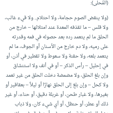
(المُحلى):
(ولا ينقض الصوم حجامة، ولا احتلام.. ولا قيء غالب،
ولا قلس – ما تقذفه المعدة عند امتلائها – خارج من
الحلق ما لم يتعمد رده بعد حصوله في فمه وقدرته
على رميه، ولا دم خارج من الأسنان أو الجوف، ما لم
يتعمد بلعه، ولا حقنة ولا سعوط ولا تقطير في أذن، أو
في إحليل – رأس الذكر – أو في أنف ولا استنشاق
وإن بلغ الحلق، ولا مضمضة دخلت الحلق من غير تعمد
ولا كحل – وإن بلغ إلى الحلق نهارًا أو ليلاً – بعقاقير أو
بغيرها، ولا غبار طحن، أو غربلة دقيق، أو حناء، أو غير
ذلك أو عطر، أو حنظل، أو أي شيء كان، ولا ذباب