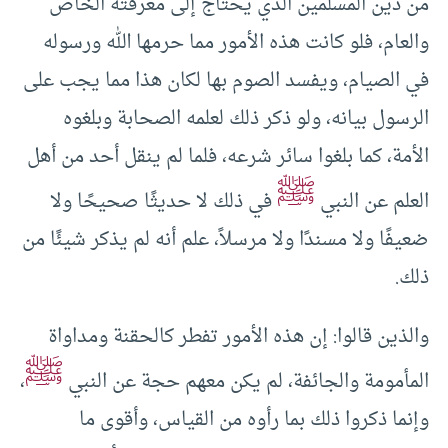
من دين المسلمين الذي يحتاج إلى معرفته الخاص
والعام، فلو كانت هذه الأمور مما حرمها الله ورسوله
في الصيام، ويفسد الصوم بها لكان هذا مما يجب على
الرسول بيانه، ولو ذكر ذلك لعلمه الصحابة وبلغوه
الأمة، كما بلغوا سائر شرعه، فلما لم ينقل أحد من أهل
ﷺ
العلم عن النبي
في ذلك لا حديثًا صحيحًا ولا
ضعيفًا ولا مسندًا ولا مرسلاً، علم أنه لم يذكر شيئًا من
ذلك.
والذين قالوا: إن هذه الأمور تفطر كالحقنة ومداواة
ﷺ
المأمومة والجائفة، لم يكن معهم حجة عن النبي
،
وإنما ذكروا ذلك بما رأوه من القياس، وأقوى ما