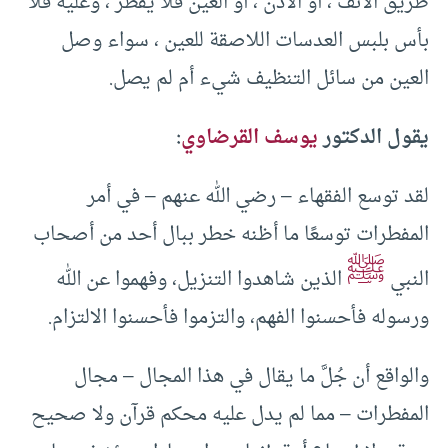
طريق الأنف ، أو الأذن ، أو العين فلا يفطر ، وعليه فلا
بأس بلبس العدسات اللاصقة للعين ، سواء وصل
العين من سائل التنظيف شيء أم لم يصل.
يقول الدكتور
يوسف القرضاوي
:
لقد توسع الفقهاء – رضي الله عنهم – في أمر
المفطرات توسعًا ما أظنه خطر ببال أحد من أصحاب
ﷺ
النبي
الذين شاهدوا التنزيل، وفهموا عن الله
ورسوله فأحسنوا الفهم، والتزموا فأحسنوا الالتزام.
والواقع أن جُلَّ ما يقال في هذا المجال – مجال
المفطرات – مما لم يدل عليه محكم قرآن ولا صحيح