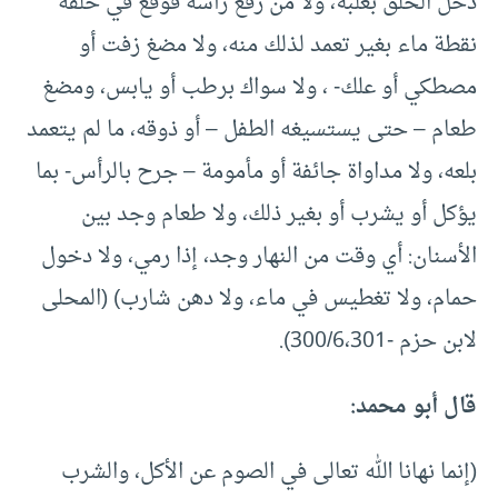
دخل الحلق بغلبة، ولا من رفع رأسه فوقع في حلقه
نقطة ماء بغير تعمد لذلك منه، ولا مضغ زفت أو
مصطكي أو علك- ، ولا سواك برطب أو يابس، ومضغ
طعام – حتى يستسيغه الطفل – أو ذوقه، ما لم يتعمد
بلعه، ولا مداواة جائفة أو مأمومة – جرح بالرأس- بما
يؤكل أو يشرب أو بغير ذلك، ولا طعام وجد بين
الأسنان: أي وقت من النهار وجد، إذا رمي، ولا دخول
حمام، ولا تغطيس في ماء، ولا دهن شارب) (المحلى
لابن حزم -300/6،301).
قال أبو محمد:
(إنما نهانا الله تعالى في الصوم عن الأكل، والشرب