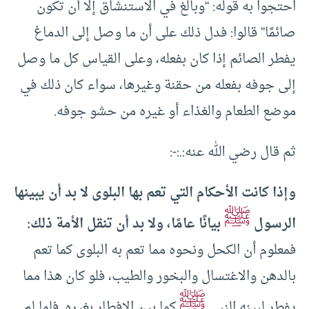
احتجوا به قوله: “وبالغ في الاستنشاق إلا أن تكون
صائمًا” قالوا: فدل ذلك على أن ما وصل إلى الدماغ
يفطر الصائم إذا كان بفعله، وعلى القياس كل ما وصل
إلى جوفه بفعله من حقنة وغيرها، سواء كان ذلك في
موضع الطعام والغذاء أو غيره من حشو جوفه.
ثم قال رضي الله عنه:.:-:
وإذا كانت الأحكام التي تعم بها البلوى لا بد أن يبينها
ﷺ
الرسول
بيانًا عامًا، ولا بد أن تنقل الأمة ذلك:
فمعلوم أن الكحل ونحوه مما تعم به البلوى كما تعم
بالدهن والاغتسال والبخور والطيب، فلو كان هذا مما
ﷺ
يفطر لبينه النبي
كما بين الإفطار بغيره. فلما لم