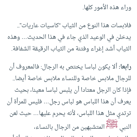
وراء هذه الأمور كلها.
فلابسات هذا النوع من الثياب “كاسيات عاريات”..
يدخلن في الوعيد الذي جاء في هذا الحديث… وهذه
الثياب أشد إغراء وفتنة من الثياب الرقيقة الشفافة.
رابعا:
ألا يكون لباسا يختص به الرجال: فالمعروف أن
للرجال ملابس خاصة وللنساء ملابس خاصة أيضا..
فإذا كان الرجل معتادا أن يلبس لباسا معينا، بحيث
يعرف أن هذا اللباس هو لباس رجل… فليس للمرأة أن
ترتدي مثل هذا اللباس، لأنه يحرم عليها… حيث لعن
ﷺ
النبي
المتشبهين من الرجال بالنساء،