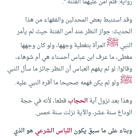
رواية: فلم آمن عليهما الفتنة “.
وقد استنبط بعض المحدثين والفقهاء من هذا
الحديث: جواز النظر عند أمن الفتنة حيث لم يأمر
ﷺ
النبي
المرأة بتغطية وجهها، ولو كان وجهها
مغطى، ما عرف ابن عباس أحسناء هي أم شوهاء،
وقالوا: لو لم يفهم العباس أن النظر جائز ما سأل النبي
ﷺ
ولو لم يكن فهمه صحيحا ما أقره النبي عليه.
وهذا بعد نزول آية
الحجاب
قطعا، لأنه في حجة
الوداع سنة عشر، والآية نزلت سنة خمس.
وبناء على ما سبق يكون
اللباس الشرعي
هو الذي