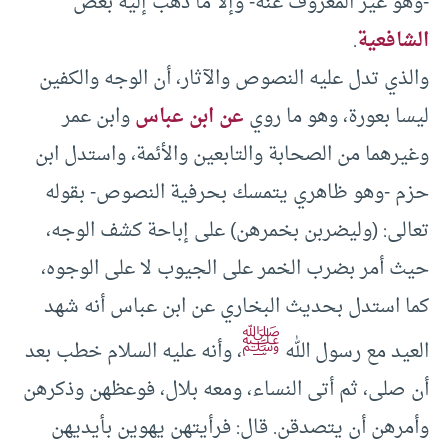
-وهو غير المعروف عنه- وإلا ما ذهب إليه بعض
الشافعية
.
والذي تدل عليه النصوص والآثار، أن الوجه والكفين
ليسا بعورة، وهو ما روي
عن ابن عباس
وابن عمر
وغيرهما من الصحابة والتابعين والأئمة، واستدل ابن
حزم -وهو ظاهري يتمسك بحرفية النصوص- بقوله
تعالى: (وليضربن بخمرهن) على إباحة كشف الوجه،
حيث أمر بضرب الخمر على الجيوب لا على الوجوه،
كما استدل بحديث البخاري عن ابن عباس أنه شهد
ﷺ
العيد مع رسول الله
، وأنه عليه السلام خطب بعد
أن صلى، ثم أتى النساء، ومعه بلال، فوعظهن وذكرهن
وأمرهن أن يتصدقن. قال: فرأيتهن يهوين بأيديهن