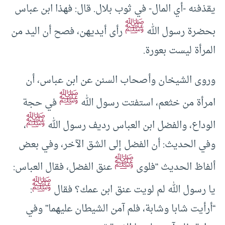
يقذفنه -أي المال- في ثوب بلال. قال: فهذا ابن عباس
ﷺ
بحضرة رسول الله
رأى أيديهن، فصح أن اليد من
المرأة ليست بعورة.
وروى الشيخان وأصحاب السنن عن ابن عباس، أن
ﷺ
امرأة من خثعم، استفتت رسول الله
في حجة
ﷺ
الوداع، والفضل ابن العباس رديف رسول الله
،
وفي الحديث: أن الفضل إلى الشق الآخر، وفي بعض
ﷺ
ألفاظ الحديث “فلوى
عنق الفضل، فقال العباس:
ﷺ
يا رسول الله لم لويت عنق ابن عمك؟ فقال
:
“أرأيت شابا وشابة، فلم آمن الشيطان عليهما” وفي