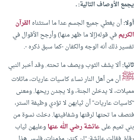
يجمع الأوصاف التالية: ـ
أولا:
أن يغطي جميع الجسم عدا ما استثناه
القرآن
الكريم
في قوله(إلا ما ظهر منها) وأرجح الأقوال في
تفسير ذلك أنه الوجه والكفان -كما سبق ذكره -.
ثانيا:
ألا يشف الثوب ويصف ما تحته. وقد أخبر النبي
ﷺ
أن من أهل النار نساء كاسيات عاريات، مائلات
مميلات، لا يدخلن الجنة، ولا يجدن ريحها. ومعنى
“كاسيات عاريات” أن ثيابهن لا تؤدي وظيفة الستر،
فتصف ما تحتها لرقتها وشفافيتها. دخلت نسوة من
بني تميم على
عائشة رضي الله عنها
وعليهن ثياب
رقاق فقالت عائشة: “إن كنتن مؤمنات، فليس هذا