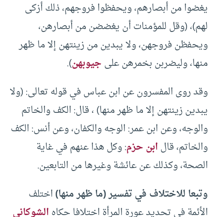
يغضوا من أبصارهم، ويحفظوا فروجهم، ذلك أزكى
لهم)، (وقل للمؤمنات أن يغضضن من أبصارهن،
ويحفظن فروجهن، ولا يبدين من زينتهن إلا ما ظهر
منها، وليضربن بخمرهن على
جيوبهن
).
وقد روى المفسرون عن ابن عباس في قوله تعالى: (ولا
يبدين زينتهن إلا ما ظهر منها) ، قال: الكف والخاتم
والوجه، وعن ابن عمر: الوجه والكفان، وعن أنس: الكف
والخاتم، قال
ابن حزم
: وكل هذا عنهم في غاية
الصحة، وكذلك عن عائشة وغيرها من التابعين.
وتبعا للاختلاف في تفسير (ما ظهر منها)
اختلف
الأئمة في تحديد عورة المرأة اختلافا حكاه
الشوكاني