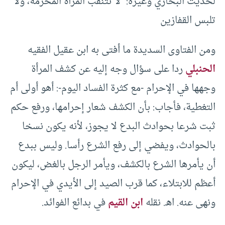
لحديث البخاري وغيره: “لا تتنقب المرأة المحرمة، ولا
تلبس القفازين
ومن الفتاوى السديدة ما أفتى به ابن عقيل الفقيه
الحنبلي
ردا على سؤال وجه إليه عن كشف المرأة
وجهها في الإحرام -مع كثرة الفساد اليوم-: أهو أولى أم
التغطية، فأجاب: بأن الكشف شعار إحرامها، ورفع حكم
ثبت شرعا بحوادث البدع لا يجوز، لأنه يكون نسخا
بالحوادث، ويفضي إلى رفع الشرع رأسا. وليس ببدع
أن يأمرها الشرع بالكشف، ويأمر الرجل بالغض، ليكون
أعظم للابتلاء، كما قرب الصيد إلى الأيدي في الإحرام
ونهى عنه. اهـ. نقله
ابن القيم
في بدائع الفوائد.