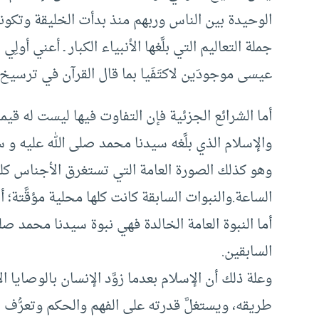
الوحيدة بين الناس وربهم منذ بدأت الخليقة وتكون
جملة التعاليم التي بلَّغها الأنبياء الكبار ـ أعني أول
عيسى موجودَين لاكتَفَيا بما قال القرآن في ترسيخ 
أما الشرائع الجزئية فإن التفاوت فيها ليست له قيمةٌ
والإسلام الذي بلَّغه سيدنا محمد صلى الله عليه و 
وهو كذلك الصورة العامة التي تستغرق الأجناس كله
الساعة.والنبوات السابقة كانت كلها محلية مؤقَّتة؛ 
أما النبوة العامة الخالدة فهي نبوة سيدنا محمد صلى
السابقين.
وعلة ذلك أن الإسلام بعدما زوَّد الإنسان بالوصايا ال
طريقه، ويستغلَّ قدرته على الفهم والحكم وتعرُّف