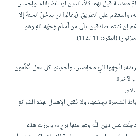
ٌ مقدسة قيل لهم: كلاّ، الدين ارتباط بالله، وإحسان
، واستقام على الطريق: (وقالوا لن يدخُلَ الجنةَ إلا
َكم إن كنتم صادقين. بلَى مَن أَسلَمَ وَجهَه للهِ وهو
(البقرة: 111ـ112).
 اتَّجِهوا إليَّ مخلِصين، وأحسِنوا كل عمل تُكَلَّفون
 والآخرة.
لام:
ط الشجرة بجِذعها، ولا يُقبَل الإهمال لهذه الشرائع
ُدخِلَت على دين الله وهو منها بريء، وبرزت هذه