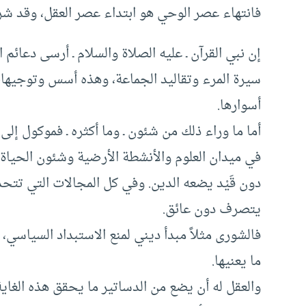
فانتهاء عصر الوحي هو ابتداء عصر العقل، وقد شرح
إن نبي القرآن ـ عليه الصلاة والسلام ـ أرسى دعائم 
سيرة المرء وتقاليد الجماعة، وهذه أسس وتوجيهات
أسوارها.
أما ما وراء ذلك من شئون ـ وما أكثره ـ فموكول إلى 
في ميدان العلوم والأنشطة الأرضية وشئون الحياة المَد
دون قَيْد يضعه الدين. وفي كل المجالات التي تتحد
يتصرف دون عائق.
فالشورى مثلاً مبدأ ديني لمنع الاستبداد السياسي، 
ما يعنيها.
والعقل له أن يضع من الدساتير ما يحقق هذه الغاية