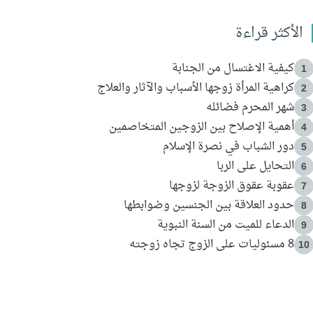
الأكثر قراءة
كيفية الاغتسال من الجنابة
1
كراهية المرأة زوجها الأسباب والآثار والعلاج
2
شهر المحرم فضائله
3
أهمية الإصلاح بين الزوجين المتخاصمين
4
دور الشباب في نصرة الإسلام
5
التحايل على الربا
6
عقوبة عقوق الزوجة لزوجها
7
حدود العلاقة بين الجنسين وضوابطها
8
الدعاء للميت من السنة النبوية
9
8 مسئوليات على الزوج تجاه زوجته
10