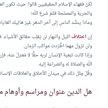
لكنّ فقهاء الإسلام الحقيقيين قالوا: حيث تكون الع
والحرية والمصلحة فثَمّ شرع الله!
وماذا ينشُد الناس إلى آخر الدهر غيرَ هاتِيك الغايا
إن
اختلاف
الليل والنهار لن يَقلِب حقائق الأشياء.
ولن تزول مهما اطَّرَدت مواكب الزمان.
وإذا كانت تبَعية الإنسان لربه حقًّا لا مَعدِلَ عنه، ف
الله والصلاة له والضراعة إليه.
وقُلْ مِثْل ذلك في ميدان الأخلاق والعلاقات الإنساني
هل الدين عنوان ومراسم وأوهام 