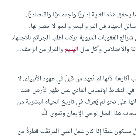
قق هذه الغاية إداريًّا واجتماعيًّا واقتصاديًّا.
سائل الجهاد في البر والبحر والجو لا حصر لها،
ن شرائع العقوبات المروية تركت أغلب الجرائم للاجتهاد
انة والاختلاس وأكل مال
اليتيم
والفرار من الزحف…
آثارها؛ لأنها لم تُعهد من قبلُ في عهود الأنبياء. لا
 في النشاط الإنساني العادي على ظهر الأرض. فقد
ا على نحو لم يُعرف في تاريخ الحياة البشرية من
صحاب هذا العقل لوحي الإيمان وتقوى الله.
سال سيكون عبثًا إذا كان عمل النبي المرتقَب قطرةً من