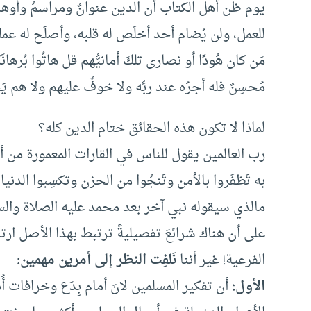
يوم ظن أهل الكتاب أن الدين عنوانٌ ومراسمُ وأوهام
للعمل، ولن يُضام أحد أخلَص له قلبه، وأصلَح له عمله
مَن كان هُودًا أو نصارى تلكَ أمانيُّهم قل هاتُوا بُرهان
مُحسِنٌ فله أجرُه عند ربِّه ولا خوفٌ عليهم ولا هم يَحزَنون) 
لماذا لا تكون هذه الحقائق ختام الدين كله؟
رب العالمين يقول للناس في القارات المعمورة من أرضه:
به تَظفَروا بالأمن وتَنجُوا من الحزن وتكسِبوا الدنيا
مالذي سيقوله نبي آخر بعد محمد عليه الصلاة والس
على أن هناك شرائعَ تفصيليةً ترتبط بهذا الأصل ارتبا
الفرعية! غير أننا
نَلفِت النظر إلى أمرين مهمين:
الأول:
أن تفكير المسلمين لانَ أمام بِدَع وخرافات أ