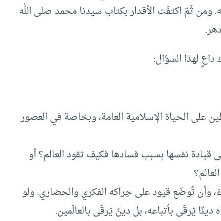
اله. ومن ثَمّ اكتفَت الأقدار بكتاب سيدنا محمد صلى الله
هر.
 داعٍ لهذا السؤال:
ين على الحياة الإسلامية العامة، وبخاصة في العصور
ى قيادة نفسها بسبب فسادها فكيف تقود العالم؟ أو
لعالم؟
َ، وأن تُوضَع قيود على حِراكه الفكري والحضاري. ولو
دينًا يَرقَى بأتباعه، بل دينٌ يَرقَى بالعالَمين.