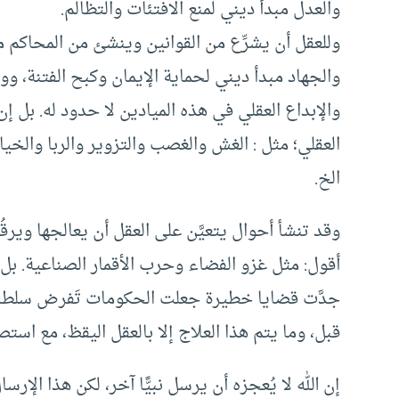
والعدل مبدأ ديني لمنع الافتئات والتظالم.
وللعقل أن يشرِّع من القوانين وينشئ من المحاكم ما يح
والجهاد مبدأ ديني لحماية الإيمان وكبح الفتنة، وو
والإبداع العقلي في هذه الميادين لا حدود له. بل إ
العقلي؛ مثل : الغش والغصب والتزوير والربا والخي
الخ.
وقد تنشأ أحوال يتعيَّن على العقل أن يعالجها ويرقُب 
أقول: مثل غزو الفضاء وحرب الأقمار الصناعية. بل
جدَّت قضايا خطيرة جعلت الحكومات تَفرض سلطانه
قبل، وما يتم هذا العلاج إلا بالعقل اليقظ، مع است
إن الله لا يُعجزه أن يرسل نبيًّا آخر، لكن هذا الإر