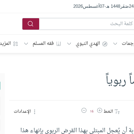
24
صَفَر
1448 هـ
-
07
أغسطس
2026
جمات
الهدي النبوي
فقه المسلم
المزيد
ربوياً
زيادة حجم الخط
تقليل حجم الخط
الخط
الإعدادات
16
ة أن يُعجل المبتلى بهذا القرض الربوي بإنهاء هذا