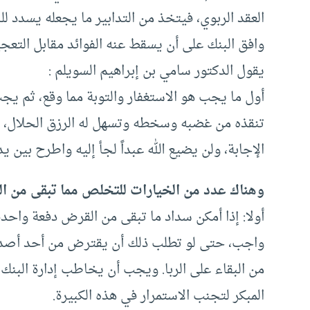
العقد الربوي، فيتخذ من التدابير ما يجعله يسدد ل
وافق البنك على أن يسقط عنه الفوائد مقابل التعجي
يقول الدكتور سامي بن إبراهيم السويلم :
أول ما يجب هو الاستغفار والتوبة مما وقع، ثم يجب
تنقذه من غضبه وسخطه وتسهل له الرزق الحلال، و
الإجابة، ولن يضيع الله عبداً لجأ إليه واطرح بين 
وهناك عدد من الخيارات للتخلص مما تبقى من ال
أولا: إذا أمكن سداد ما تبقى من القرض دفعة واحدة
واجب، حتى لو تطلب ذلك أن يقترض من أحد أصدقائه
من البقاء على الربا. ويجب أن يخاطب إدارة البنك 
المبكر لتجنب الاستمرار في هذه الكبيرة.