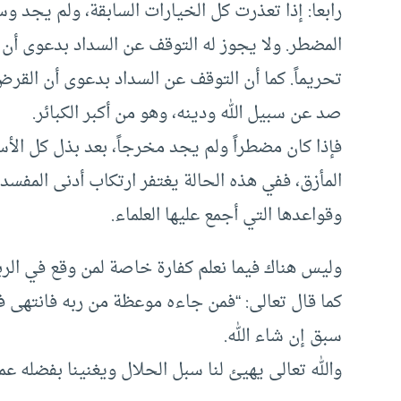
رابعا: إذا تعذرت كل الخيارات السابقة، ولم يجد
المضطر. ولا يجوز له التوقف عن السداد بدعوى أن 
تحريماً. كما أن التوقف عن السداد بدعوى أن القرض
صد عن سبيل الله ودينه، وهو من أكبر الكبائر.
فإذا كان مضطراً ولم يجد مخرجاً، بعد بذل كل الأس
المأزق، ففي هذه الحالة يغتفر ارتكاب أدنى المفسد
وقواعدها التي أجمع عليها العلماء.
وليس هناك فيما نعلم كفارة خاصة لمن وقع في الربا، 
كما قال تعالى: “فمن جاءه موعظة من ربه فانتهى فله
سبق إن شاء الله.
والله تعالى يهيئ لنا سبل الحلال ويغنينا بفضله عم