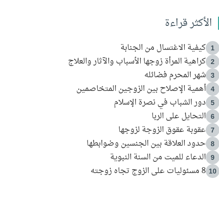
الأكثر قراءة
كيفية الاغتسال من الجنابة
1
كراهية المرأة زوجها الأسباب والآثار والعلاج
2
شهر المحرم فضائله
3
أهمية الإصلاح بين الزوجين المتخاصمين
4
دور الشباب في نصرة الإسلام
5
التحايل على الربا
6
عقوبة عقوق الزوجة لزوجها
7
حدود العلاقة بين الجنسين وضوابطها
8
الدعاء للميت من السنة النبوية
9
8 مسئوليات على الزوج تجاه زوجته
10