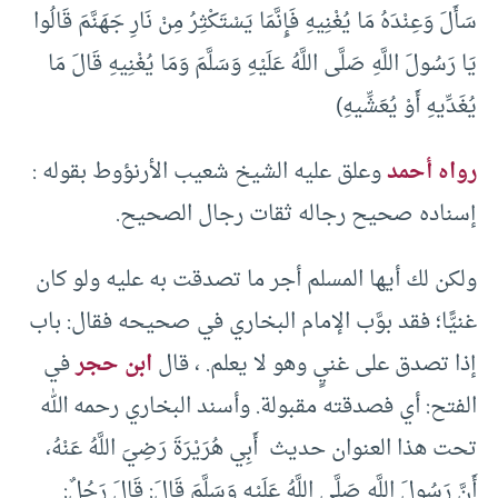
سَأَلَ وَعِنْدَهُ مَا يُغْنِيهِ فَإِنَّمَا يَسْتَكْثِرُ مِنْ نَارِ جَهَنَّمَ قَالُوا
يَا رَسُولَ اللَّهِ صَلَّى اللَّهُ عَلَيْهِ وَسَلَّمَ وَمَا يُغْنِيهِ قَالَ مَا
يُغَدِّيهِ أَوْ يُعَشِّيهِ)
رواه أحمد
وعلق عليه الشيخ شعيب الأرنؤوط بقوله :
إسناده صحيح رجاله ثقات رجال الصحيح.
ولكن لك أيها المسلم أجر ما تصدقت به عليه ولو كان
غنيًّا؛ فقد بوَّب الإمام البخاري في صحيحه فقال: باب
إذا تصدق على غنيٍ وهو لا يعلم. ، قال
ابن حجر
في
الفتح: أي فصدقته مقبولة. وأسند البخاري رحمه الله
تحت هذا العنوان حديث أَبِي هُرَيْرَةَ رَضِيَ اللَّهُ عَنْهُ،
أَنَّ رَسُولَ اللَّهِ صَلَّى اللَّهُ عَلَيْهِ وَسَلَّمَ قَالَ: قَالَ رَجُلٌ: