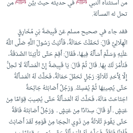
ﷺ
ﷺ
من استثناه النبي
في حديثه حيث بيَّن
من
تحل له المسألة.
فقد جاء في صحيح مسلم عَنْ قَبِيصَةَ بْنِ مُخَارِقٍ
الْهِلَالِيِّ قَالَ: تَحَمَّلْتُ حَمَالَةً، فَأَتَيْتُ رَسُولَ اللَّهِ صَلَّى اللَّهُ
عَلَيْهِ وَسَلَّمَ أَسْأَلُهُ فِيهَا، فَقَالَ: أَقِمْ حَتَّى تَأْتِيَنَا الصَّدَقَةُ،
فَنَأْمُرَ لَكَ بِهَا. قَالَ ثُمَّ قَالَ: يَا قَبِيصَةُ إِنَّ الْمَسْأَلَةَ لَا تَحِلُّ
إِلَّا لِأَحَدِ ثَلَاثَةٍ: رَجُلٍ تَحَمَّلَ حَمَالَةً، فَحَلَّتْ لَهُ الْمَسْأَلَةُ
حَتَّى يُصِيبَهَا ثُمَّ يُمْسِكُ. وَرَجُلٌ أَصَابَتْهُ جَائِحَةٌ
اجْتَاحَتْ مَالَهُ، فَحَلَّتْ لَهُ الْمَسْأَلَةُ حَتَّى يُصِيبَ قِوَامًا مِنْ
عَيْشٍ ـ أَوْ قَالَ: سِدَادًا مِنْ عَيْشٍ ـ وَرَجُلٌ أَصَابَتْهُ فَاقَةٌ
حَتَّى يَقُومَ ثَلَاثَةٌ مِنْ ذَوِي الْحِجَا مِنْ قَوْمِهِ لَقَدْ أَصَابَتْ