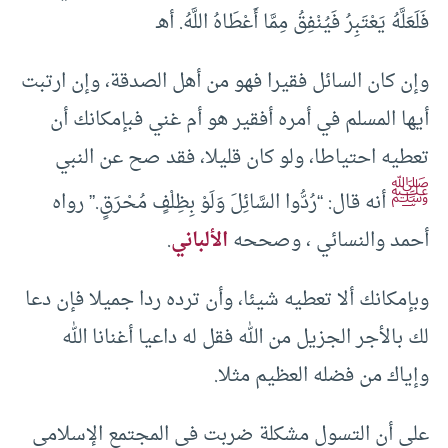
فَلَعَلَّهُ يَعْتَبِرُ فَيُنْفِقُ مِمَّا أَعْطَاهُ اللَّهُ. أهـ
وإن كان السائل فقيرا فهو من أهل الصدقة، وإن ارتبت
أيها المسلم في أمره أفقير هو أم غني فبإمكانك أن
تعطيه احتياطا، ولو كان قليلا، فقد صح عن النبي
ﷺ
أنه قال: “رُدُّوا السَّائِلَ وَلَوْ بِظِلْفٍ مُحْرَقٍ.” رواه
أحمد والنسائي ، وصححه
الألباني
.
وبإمكانك ألا تعطيه شيئا، وأن ترده ردا جميلا فإن دعا
لك بالأجر الجزيل من الله فقل له داعيا أغنانا الله
وإياك من فضله العظيم مثلا.
على أن التسول مشكلة ضربت في المجتمع الإسلامي