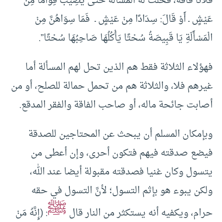
فُلَانًا فَاقَةٌ، فَحَلَّتْ لَهُ الْمَسْأَلَةُ حَتَّى يُصِيبَ قِوَامًا مِنْ
عَيْشٍ ـ أَوْ قَالَ: سِدَادًا مِنْ عَيْشٍ ـ فَمَا سِوَاهُنَّ مِنْ
الْمَسْأَلَةِ يَا قَبِيصَةُ سُحْتًا يَأْكُلُهَا صَاحِبُهَا سُحْتًا”.
فهؤلاء الثلاثة فقط هم الذين تحل لهم المسألة أما
غيرهم فلا، والثلاثة هم من تحمل حمالة للصلح، أو من
أصابت جائحة ماله، أو صاحب الفاقة والفقر المدقع.
وبإمكان المسلم أن يبحث عن المحتاجين للصدقة
فيضع صدقته فيهم فتكون أحرى، وإن أعطى من
يتسول وكان غنيا فصدقته مقبولة أيضا عند الله،
ولكن يبوء هو بإثم التسول؛ لأنَّ التسول في حقه
ﷺ
حرام، ويكفيه أنه يستكثر من النار قال
: (إِنَّهُ مَنْ