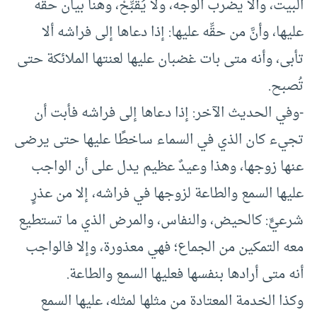
البيت، وألا يضرب الوجه، ولا يُقَبِّحْ، وهنا بيان حقّه
عليها، وأنَّ من حقِّه عليها: إذا دعاها إلى فراشه ألا
تأبى، وأنه متى بات غضبان عليها لعنتها الملائكة حتى
تُصبح.
-وفي الحديث الآخر: إذا دعاها إلى فراشه فأبت أن
تجيء كان الذي في السماء ساخطًا عليها حتى يرضى
عنها زوجها، وهذا وعيدٌ عظيم يدل على أن الواجب
عليها السمع والطاعة لزوجها في فراشه، إلا من عذرٍ
شرعيٍّ: كالحيض، والنفاس، والمرض الذي ما تستطيع
معه التمكين من الجماع؛ فهي معذورة، وإلا فالواجب
أنه متى أرادها بنفسها فعليها السمع والطاعة.
وكذا الخدمة المعتادة من مثلها لمثله، عليها السمع