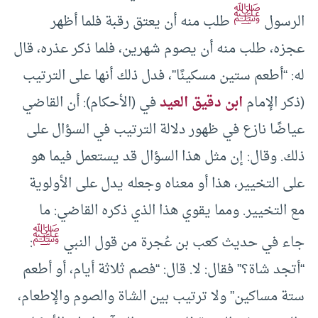
ﷺ
الرسول
طلب منه أن يعتق رقبة فلما أظهر
عجزه، طلب منه أن يصوم شهرين، فلما ذكر عذره، قال
له: “أطعم ستين مسكينًا”، فدل ذلك أنها على الترتيب
(ذكر الإمام
ابن دقيق العيد
في (الأحكام): أن القاضي
عياضًا نازع في ظهور دلالة الترتيب في السؤال على
ذلك. وقال: إن مثل هذا السؤال قد يستعمل فيما هو
على التخيير، هذا أو معناه وجعله يدل على الأولوية
مع التخيير. ومما يقوي هذا الذي ذكره القاضي: ما
ﷺ
جاء في حديث كعب بن عُجرة من قول النبي
:
“أتجد شاة؟” فقال: لا. قال: “فصم ثلاثة أيام، أو أطعم
ستة مساكين” ولا ترتيب بين الشاة والصوم والإطعام،