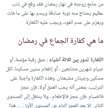
من جامع زوجته في نهار رمضان فقد وقع في ذنب
عظيم يحتاج منه توبة صادقة ويندم بها على ما فات
ويعزم على عدم العود، ويجب عليه الكفارة.
ما هي كفارة الجماع في رمضان
الكفارة تدور بين ثلاثة أشياء :
عتق رقبة مؤمنة، أو
صيام شهرين متتابعين ، أو إطعام ستين مسكينا، لكل
مسكين وجيتان مشبعتان. وهذه الكفارة واجبة على
الترتيب، بمعنى أنه يجب العتق أولا، فإن عجز
فالصيام ،فإن عجز فالإطعام ، ولا ينتقل إلى المستوى
الثاني إلا بعد العجز التام عن المستوى الأول….. هذا