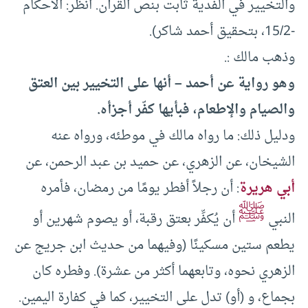
والتخيير في الفدية ثابت بنص القرآن. انظر: الأحكام
-15/2، بتحقيق أحمد شاكر).
وذهب مالك :.
وهو رواية عن أحمد – أنها على التخيير بين العتق
والصيام والإطعام، فبأيها كفّر أجزأه.
ودليل ذلك: ما رواه مالك في موطئه، ورواه عنه
الشيخان، عن الزهري، عن حميد بن عبد الرحمن، عن
أبي هريرة
: أن رجلاً أفطر يومًا من رمضان، فأمره
ﷺ
النبي
أن يُكفِّر بعتق رقبة، أو يصوم شهرين أو
يطعم ستين مسكينًا (وفيهما من حديث ابن جريج عن
الزهري نحوه، وتابعهما أكثر من عشرة). وفطره كان
بجماع، و (أو) تدل على التخيير، كما في كفارة اليمين.