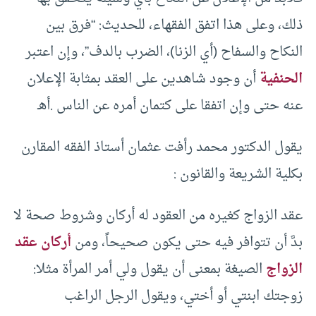
ذلك، وعلى هذا اتفق الفقهاء، للحديث: “فرق بين
النكاح والسفاح (أي الزنا)، الضرب بالدف”، وإن اعتبر
الحنفية
أن وجود شاهدين على العقد بمثابة الإعلان
عنه حتى وإن اتفقا على كتمان أمره عن الناس .أهـ
يقول الدكتور محمد رأفت عثمان أستاذ الفقه المقارن
بكلية الشريعة والقانون :
عقد الزواج كغيره من العقود له أركان وشروط صحة لا
بدَّ أن تتوافر فيه حتى يكون صحيحاً، ومن
أركان عقد
الزواج
الصيغة بمعنى أن يقول ولي أمر المرأة مثلا:
زوجتك ابنتي أو أختي، ويقول الرجل الراغب