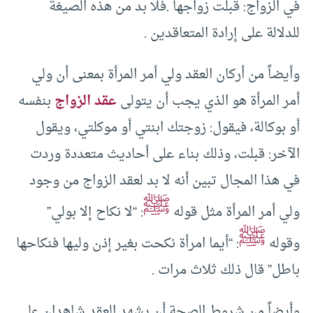
في الزواج: قبلت زواجها .فلا بد من هذه الصيغة
للدلالة على إرادة المتعاقدين .
وأيضاً من أركان العقد ولي أمر المرأة بمعنى أن ولي
أمر المرأة هو الذي يجب أن يتولى
عقد الزواج
بنفسه
أو بوكالة، فيقول: زوجتك ابنتي أو موكلتي، ويقول
الآخر: قبلت، وذلك بناء على أحاديث متعددة وردت
في هذا المجال تبين أنه لا بد لعقد الزواج من وجود
ﷺ
ولي أمر المرأة مثل قوله
: “لا نكاح إلا بولي”
ﷺ
وقوله
: “أيما امرأة نكحت بغير إذن وليها فنكاحها
باطل” قال ذلك ثلاث مرات .
وأيضاً من شروط الصحة أن يشهد العقد شاهدان على