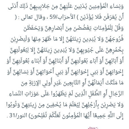
وَنِسَاءِ الْمُؤْمِنِينَ يُدْنِينَ عَلَيْهِنَّ مِنْ جَلابِيبِهِنَّ ذَلِكَ أَدْنَى
أَنْ يُعْرَفْنَ فَلا يُؤْذَيْنَ ) الأحزاب/59 ، وقال تعالى : (
وَقُلْ لِلْمُؤْمِنَاتِ يَغْضُضْنَ مِنْ أَبْصَارِهِنَّ وَيَحْفَظْنَ
فُرُوجَهُنَّ وَلا يُبْدِينَ زِينَتَهُنَّ إِلا مَا ظَهَرَ مِنْهَا وَلْيَضْرِبْنَ
بِخُمُرِهِنَّ عَلَى جُيُوبِهِنَّ وَلا يُبْدِينَ زِينَتَهُنَّ إِلا لِبُعُولَتِهِنَّ
أَوْ آَبَائِهِنَّ أَوْ آَبَاءِ بُعُولَتِهِنَّ أَوْ أَبْنَائِهِنَّ أَوْ أَبْنَاءِ بُعُولَتِهِنَّ أَوْ
إِخْوَانِهِنَّ أَوْ بَنِي إِخْوَانِهِنَّ أَوْ بَنِي أَخَوَاتِهِنَّ أَوْ نِسَائِهِنَّ أَوْ
مَا مَلَكَتْ أَيْمَانُهُنَّ أَوِ التَّابِعِينَ غَيْرِ أُولِي الإِرْبَةِ مِنَ
الرِّجَالِ أَوِ الطِّفْلِ الَّذِينَ لَمْ يَظْهَرُوا عَلَى عَوْرَاتِ النِّسَاءِ
وَلا يَضْرِبْنَ بِأَرْجُلِهِنَّ لِيُعْلَمَ مَا يُخْفِينَ مِنْ زِينَتِهِنَّ وَتُوبُوا
إِلَى اللَّهِ جَمِيعًا أَيُّهَا الْمُؤْمِنُونَ لَعَلَّكُمْ تُفْلِحُونَ) النور/31 .