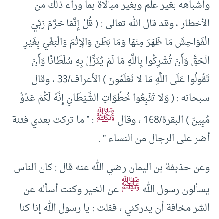
وأشباهه بغير علم وبغير مبالاة بما وراء ذلك من
الأخطار ، وقد قال الله تعالى : ( قُلْ إِنَّمَا حَرَّمَ رَبِّيَ
الْفَوَاحِشَ مَا ظَهَرَ مِنْهَا وَمَا بَطَنَ وَالإِثْمَ وَالْبَغْيَ بِغَيْرِ
الْحَقِّ وَأَنْ تُشْرِكُوا بِاللَّهِ مَا لَمْ يُنَزِّلْ بِهِ سُلْطَانًا وَأَنْ
تَقُولُوا عَلَى اللَّهِ مَا لا تَعْلَمُونَ ) الأعراف/33 ، وقال
سبحانه : ( وَلا تَتَّبِعُوا خُطُوَاتِ الشَّيْطَانِ إِنَّهُ لَكُمْ عَدُوٌّ
ﷺ
مُبِينٌ ) البقرة/168 ، وقال
: ” ما تركت بعدي فتنة
أضر على الرجال من النساء ” .
وعن حذيفة بن اليمان رضي الله عنه قال : كان الناس
ﷺ
يسألون رسول الله
عن الخير وكنت أسأله عن
الشر مخافة أن يدركني ، فقلت : يا رسول الله إنا كنا