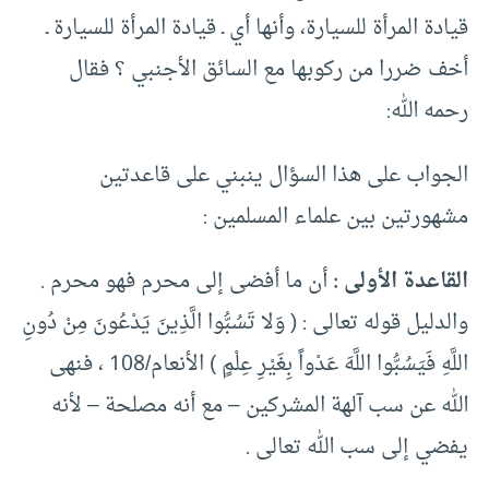
قيادة المرأة للسيارة، وأنها أي ـ قيادة المرأة للسيارة ـ
أخف ضررا من ركوبها مع السائق الأجنبي ؟ فقال
رحمه الله:
الجواب على هذا السؤال ينبني على قاعدتين
مشهورتين بين علماء المسلمين :
القاعدة الأولى :
أن ما أفضى إلى محرم فهو محرم .
والدليل قوله تعالى : ( وَلا تَسُبُّوا الَّذِينَ يَدْعُونَ مِنْ دُونِ
اللَّهِ فَيَسُبُّوا اللَّهَ عَدْواً بِغَيْرِ عِلْمٍ ) الأنعام/108 ، فنهى
الله عن سب آلهة المشركين – مع أنه مصلحة – لأنه
يفضي إلى سب الله تعالى .