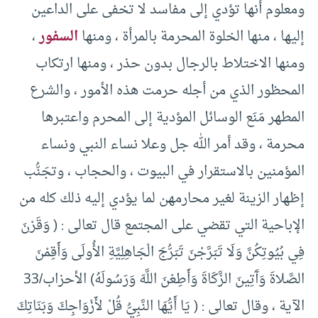
ومعلوم أنها تؤدي إلى مفاسد لا تخفى على الداعين
إليها ، منها الخلوة المحرمة بالمرأة ، ومنها
السفور
،
ومنها الاختلاط بالرجال بدون حذر ، ومنها ارتكاب
المحظور الذي من أجله حرمت هذه الأمور ، والشرع
المطهر مَنَع الوسائل المؤدية إلى المحرم واعتبرها
محرمة ، وقد أمر الله جل وعلا نساء النبي ونساء
المؤمنين بالاستقرار في البيوت ، والحجاب ، وتجَنُّب
إظهار الزينة لغير محارمهن لما يؤدي إليه ذلك كله من
الإباحية التي تقضي على المجتمع قال تعالى : ( وَقَرْنَ
فِي بُيُوتِكُنَّ وَلَا تَبَرَّجْنَ تَبَرُّجَ الْجَاهِلِيَّةِ الأُولَى وَأَقِمْنَ
الصَّلاةَ وَآَتِينَ الزَّكَاةَ وَأَطِعْنَ اللَّهَ وَرَسُولَهُ) الأحزاب/33
الآية ، وقال تعالى : ( يَا أَيُّهَا النَّبِيُّ قُلْ لأَزْوَاجِكَ وَبَنَاتِكَ