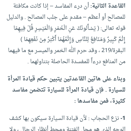
القاعدة الثانية:
أن درء المفاسد – إذا كانت مكافئة
للمصالح أو أعظم – مقدم على جلب المصالح . والدليل
قوله تعالى: ( يَسْأَلونَكَ عَنِ الْخَمْرِ وَالْمَيْسِرِ قُلْ فِيهِمَا
إِثْمٌ كَبِيرٌ وَمَنَافِعُ لِلنَّاسِ وَإِثْمُهُمَا أَكْبَرُ مِنْ نَفْعِهِمَا )
البقرة/219 ، وقد حرم الله الخمر والميسر مع ما فيهما
من المنافع درءاً للمفسدة الحاصلة بتناولهما .
وبناء على هاتين القاعدتين يتبين حكم قيادة المرأة
للسيارة . فإن قيادة المرأة للسيارة تتضمن مفاسد
كثيرة، فمن مفاسدها :
1-
نزع الحجاب : لأن قيادة السيارة سيكون بها كشف
الوجه الذي هو محل الفتنة ومحط أنظار الرجال ، ولا