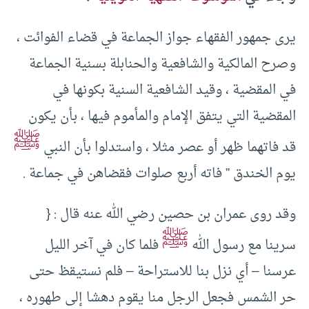
يرى جمهور الفقهاء جواز الجماعة في قضاء الفوائت ،
وصرح المالكية والشافعية والحنابلة بسنية الجماعة
في المقضية ، وقيد الشافعية السنية بكونها في
المقضية التي يتفق الإمام والمأموم فيها ، بأن يكون
ﷺ
قد فاتهما ظهر أو عصر مثلا ، واستدلوا بأن النبي
يوم الخندق ” فاته أربع صلوات فقضاهن في جماعة .
وقد روى عمران بن حصين رضي الله عنه قال : {
ﷺ
سرينا مع رسول الله
فلما كان في آخر الليل
عرسنا – أي نزل بنا للاستراحة – فلم نستيقظ حتى
حر الشمس فجعل الرجل منا يقوم دهشا إلى طهوره ،