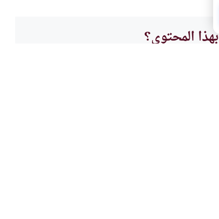
هذا المحتوى؟
لا
أصول 
ر الحديث
قاعدة
الحديث؟ وما هي اتجاهات الإجتهاد
ما حكم
اه؟
التحري
هذه (ا