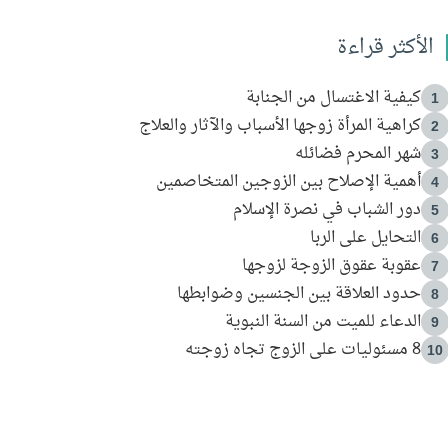
الأكثر قراءة
كيفية الاغتسال من الجنابة
1
كراهية المرأة زوجها الأسباب والآثار والعلاج
2
شهر المحرم فضائله
3
أهمية الإصلاح بين الزوجين المتخاصمين
4
دور الشباب في نصرة الإسلام
5
التحايل على الربا
6
عقوبة عقوق الزوجة لزوجها
7
حدود العلاقة بين الجنسين وضوابطها
8
الدعاء للميت من السنة النبوية
9
8 مسئوليات على الزوج تجاه زوجته
10