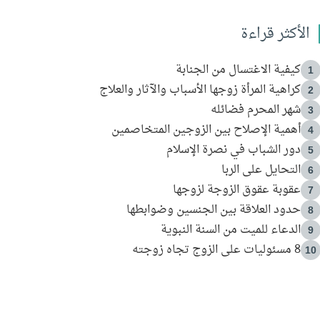
الأكثر قراءة
كيفية الاغتسال من الجنابة
1
كراهية المرأة زوجها الأسباب والآثار والعلاج
2
شهر المحرم فضائله
3
أهمية الإصلاح بين الزوجين المتخاصمين
4
دور الشباب في نصرة الإسلام
5
التحايل على الربا
6
عقوبة عقوق الزوجة لزوجها
7
حدود العلاقة بين الجنسين وضوابطها
8
الدعاء للميت من السنة النبوية
9
8 مسئوليات على الزوج تجاه زوجته
10