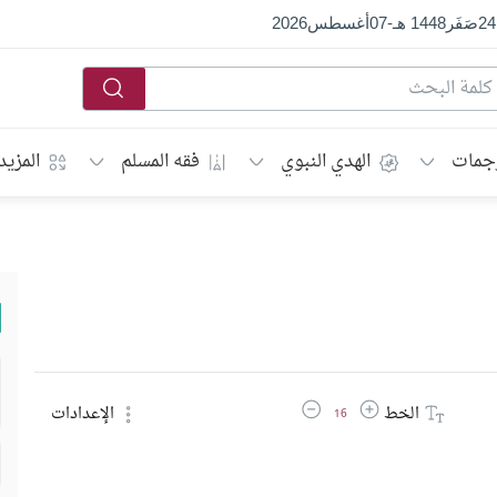
24
صَفَر
1448 هـ
-
07
أغسطس
2026
جمات
الهدي النبوي
فقه المسلم
المزيد
زيادة حجم الخط
تقليل حجم الخط
الخط
الإعدادات
16