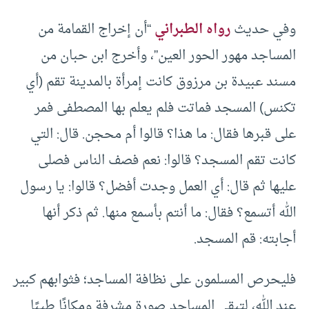
وفي حديث
رواه الطبراني
“أن إخراج القمامة من
المساجد مهور الحور العين”، وأخرج ابن حبان من
مسند عبيدة بن مرزوق كانت إمرأة بالمدينة تقم (أي
تكنس) المسجد فماتت فلم يعلم بها المصطفى فمر
على قبرها فقال: ما هذا؟ قالوا أم محجن. قال: التي
كانت تقم المسجد؟ قالوا: نعم فصف الناس فصلى
عليها ثم قال: أي العمل وجدت أفضل؟ قالوا: يا رسول
الله أتسمع؟ فقال: ما أنتم بأسمع منها. ثم ذكر أنها
أجابته: قم المسجد.
فليحرص المسلمون على نظافة المساجد؛ فثوابهم كبير
عند الله، لتبقى المساجد صورة مشرفة ومكانًا طيبًا