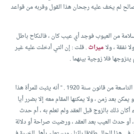
مصالح لم يخف عليه رجحان هذا القول وقربه من قواعد
لامة من العيوب فوجد أي عيب كان ، فالنكاح باطل
لا نفقة ، ولا
ميراث
. قلت : إن التي أدخلت عليه غير
م يتزوجها فلا زوجية بينهما .
قد جرى العمل الآن بالمحاكم حسب ما جاء بالمادة التاسعة من قانون سنة 1920 . ” أنه يثبت للمرأة هذا
يمكن بعد زمن ، ولا يمكنها المقام معه إلا بضرر أيا
 أكان ذلك بالزوج قبل العقد ولم تعلم به ، أم حدث
، أو حدث العيب بعد العقد ، ورضيت صراحة أو دلالة
ق في هذا الحال طلاقا بائنا ، ويستعان بأهل الخبرة في