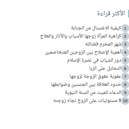
الأكثر قراءة
كيفية الاغتسال من الجنابة
1
كراهية المرأة زوجها الأسباب والآثار والعلاج
2
شهر المحرم فضائله
3
أهمية الإصلاح بين الزوجين المتخاصمين
4
دور الشباب في نصرة الإسلام
5
التحايل على الربا
6
عقوبة عقوق الزوجة لزوجها
7
حدود العلاقة بين الجنسين وضوابطها
8
الدعاء للميت من السنة النبوية
9
8 مسئوليات على الزوج تجاه زوجته
10