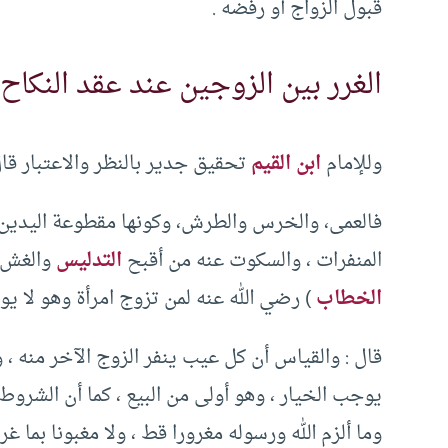
قبول الزواج أو رفضه .
الغرر بين الزوجين عند عقد النكاح
وللإمام
ابن القيم
تحقيق جدير بالنظر والاعتبار قال
فالعمى، والخرس والطرش، وكونها مقطوعة اليدين أ
المنفرات ، والسكوت عنه من أقبح
التدليس
والغش، 
الخطاب
) رضي الله عنه لمن تزوج امرأة وهو لا يول
قال : والقياس أن كل عيب ينفر الزوج الآخر منه ، 
يوجب الخيار ، وهو أولى من البيع ، كما أن الشروط
وما ألزم الله ورسوله مغرورا قط ، ولا مغبونا بما 