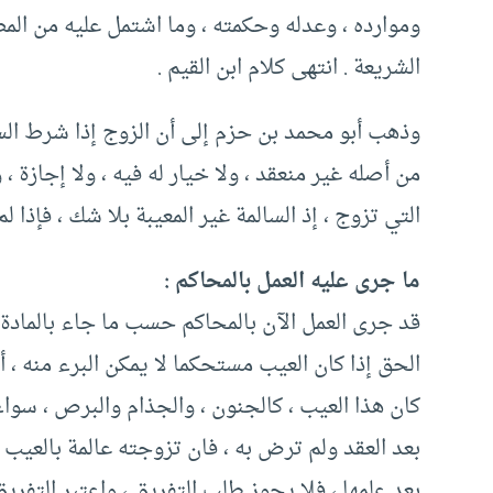
وموارده ، وعدله وحكمته ، وما اشتمل عليه من ال
الشريعة . انتهى كلام ابن القيم .
وذهب أبو محمد بن حزم إلى أن الزوج إذا شرط الس
من أصله غير منعقد ، ولا خيار له فيه ، ولا إجازة ، و
التي تزوج ، إذ السالمة غير المعيبة بلا شك ، فإذا ل
ما جرى عليه العمل بالمحاكم :
الحق إذا كان العيب مستحكما لا يمكن البرء منه ، أو 
كان هذا العيب ، كالجنون ، والجذام والبرص ، سواء
بعد العقد ولم ترض به ، فان تزوجته عالمة بالعيب 
بعد علمها ، فلا يجوز طلب التفريق ، واعتبر التفري