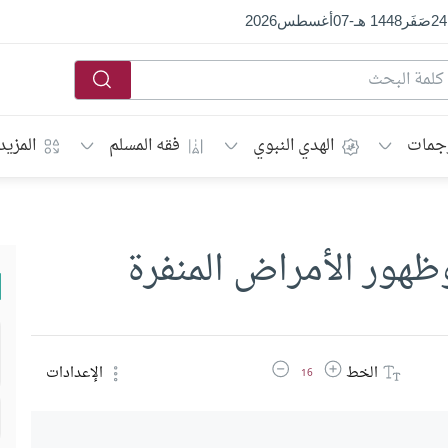
24
صَفَر
1448 هـ
-
07
أغسطس
2026
جمات
الهدي النبوي
فقه المسلم
المزيد
ظهور الأمراض المنفرة
زيادة حجم الخط
تقليل حجم الخط
الخط
الإعدادات
16