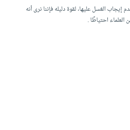
م إيجاب الغسل عليها، لقوة دليله فإننا نرى أنه
لعلماء احتياطًا .