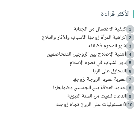
الأكثر قراءة
كيفية الاغتسال من الجنابة
1
كراهية المرأة زوجها الأسباب والآثار والعلاج
2
شهر المحرم فضائله
3
أهمية الإصلاح بين الزوجين المتخاصمين
4
دور الشباب في نصرة الإسلام
5
التحايل على الربا
6
عقوبة عقوق الزوجة لزوجها
7
حدود العلاقة بين الجنسين وضوابطها
8
الدعاء للميت من السنة النبوية
9
8 مسئوليات على الزوج تجاه زوجته
10