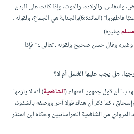
ض، والنفاس، والولادة، والموت، وإذا كانت على البدن
:6)والجنابة هي الجماع، ولقوله ـ
مسلم
وغيره)
غيره وقال حسن صحيح ولقوله ـ تعالى ـ: ” فإذا
رجها، هل يجب عليها الغسل أم لا؟
هذب” أن قول جمهور الفقهاء (
الشافعية
) أنه لا يلزمها
وإسحاق ، كما ذكر أن هناك قولا آخر ووصفه بالشذوذ،
 المروذي من الشافعية الخراسانيين وحكاه ابن المنذر