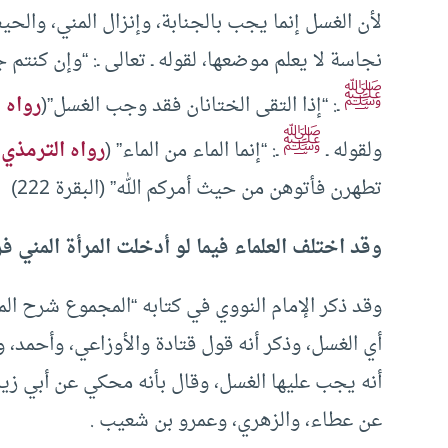
لأن الغسل إنما يجب بالجنابة، وإنزال المني، والحي
نجاسة لا يعلم موضعها، لقوله ـ تعالى ـ: “وإن كنتم جنبًا فاطهروا” (المائدة
ﷺ
ـ: “إذا التقى الختانان فقد وجب الغسل”(
رواه 
ﷺ
ولقوله ـ
ـ: “إنما الماء من الماء” (
رواه الترمذي
و
تطهرن فأتوهن من حيث أمركم الله” (البقرة 222)
وقد اختلف العلماء فيما لو أدخلت المرأة المني ف
وقد ذكر الإمام النووي في كتابه “المجموع شرح الم
أي الغسل، وذكر أنه قول قتادة والأوزاعي، وأحمد، 
أنه يجب عليها الغسل، وقال بأنه محكي عن أبي زيد
عن عطاء، والزهري، وعمرو بن شعيب .