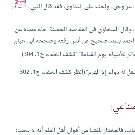
ﷺ
 عز وجل ـ ولحثه على التداوي؛ فقد قال النبي ـ
ـ:
ل ـ وقال السخاوي في المقاصد الحسنة: جاء معناه عن
لصحابة: كشف الخفاء ج1، 318، وروي أحمد بسند صحيح عن أنس رفعه وصححه ابن حبان
 للأنبياء يوم القيامة” “كشف الخفاء ج1، 304).
وقال: “يا عباد الله تداووا، فإن الله ما خلق داء إلا جعل له دواء إلا الهرم”.(انظر كشف الخفاء ج1، 302
صناعي:
ب، فالمختار للفتيا من أقوال أهل العلم أنه لا يجب؛