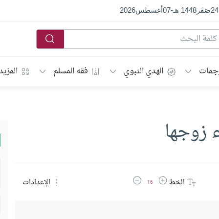
24
صَفَر
1448 هـ
-
07
أغسطس
2026
جمات
الهدي النبوي
فقه المسلم
المزيد
ء زوجها
زيادة حجم الخط
تقليل حجم الخط
الخط
الإعدادات
16