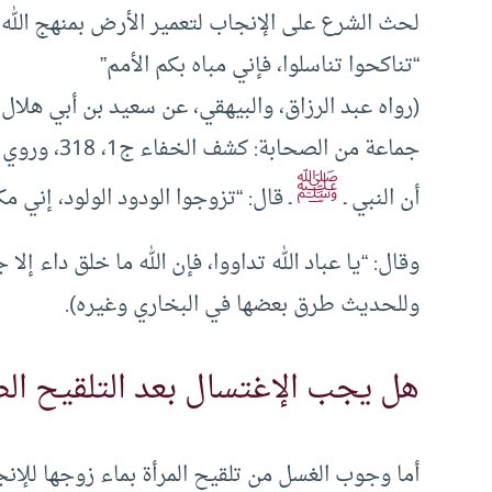
لحث الشرع على الإنجاب لتعمير الأرض بمنهج الله ـ
“تناكحوا تناسلوا، فإني مباه بكم الأمم”
(رواه عبد الرزاق، والبيهقي، عن سعيد بن أبي هلا
جماعة من ا
ﷺ
أن النبي ـ
ـ قال: “تزوجوا الودود الولود، إني مكاثر
وللحديث طرق بعضها في البخاري وغيره).
هل يجب الإغتسال بعد التلقيح ال
أما وجوب الغسل من تلقيح المرأة بماء زوجها للإنجا