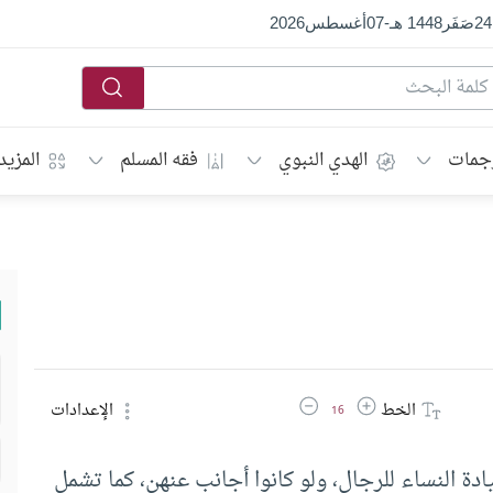
24
صَفَر
1448 هـ
-
07
أغسطس
2026
جمات
الهدي النبوي
فقه المسلم
المزيد
زيادة حجم الخط
تقليل حجم الخط
الخط
الإعدادات
16
دة النساء للرجال، ولو كانوا أجانب عنهن، كما تشمل