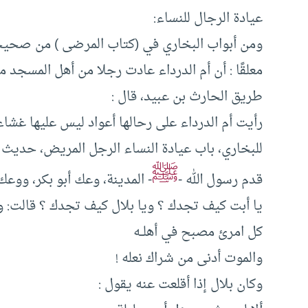
عيادة الرجال للنساء:
ومن أبواب البخاري في (كتاب المرضى ) من صحيحه :
معلقًا : أن أم الدرداء عادت رجلا من أهل المسجد م
طريق الحارث بن عبيد، قال :
رأيت أم الدرداء على رحالها أعواد ليس عليها غشاء
ﷺ
قدم رسول الله -
- المدينة، وعك أبو بكر، ووعك
يا أبت كيف تجدك ؟ ويا بلال كيف تجدك ؟ قالت: وكا
كل امرئ مصبح في أهلــه
والموت أدنى من شراك نعله !
وكان بلال إذا أقلعت عنه يقول :