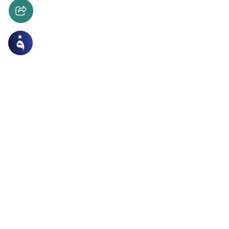
 طبية
العبادات
 الفصام والتكاليف الشرعية
مراض النفسية كالفصام يرفع التكليف عن صاحبه من صلاة