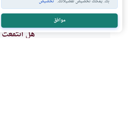
بك. يمكنك تخصيص تفضيلاتك.
تخصيص
فضل عيادة المريض
زيارة المريض
حكم عيادة المريض
#
#
#
موافق
هل انتفعت ب
نعم
موضوعات ذات صلة
زيارة المريض
الأخلاق والآداب
هل يصح الأكل لمن زار 
هل صحيح أنه لاينبغي للشخص أن ي