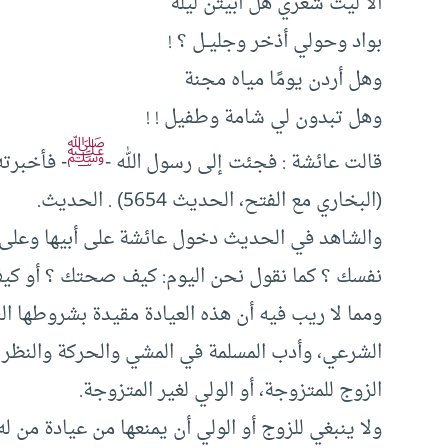
ألا ليت شعري هل أبيتن ليلة
بواد وحولي أذخر وجليــل ؟ !
وهل أردن يومًا مياه مجنة
وهل تبدون لي شامة وطفيل ! !
ﷺ
قالت عائشة : فجئت إلى رسول الله -
- فأخبرته
(البخاري مع الفتح، الحديث 5654) . الحديث.
والشاهد في الحديث دخول عائشة على أبيها وعلى ب
نفسك ؟ كما نقول نحن اليوم: كيف صحتك ؟ أو كيف 
ومما لا ريب فيه أن هذه العيادة مقيدة بشروطها الش
الشرعي، وأدب المسلمة في المشي والحركة والنظر وا
الزوج للمتزوجة، أو الولي لغير المتزوجة.
ولا ينبغي للزوج أو الولي أن يمنعها من عيادة من 