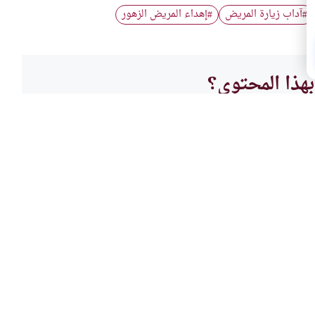
آداب زيارة المريض
إهداء المريض الزهور
#
#
هذا المحتوى؟
لا
مسائل
مريض
مريض
أكل عند المريض إذا زاره؟ وإذا
هل الأ