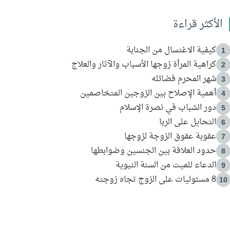
الأكثر قراءة
كيفية الاغتسال من الجنابة
1
كراهية المرأة زوجها الأسباب والآثار والعلاج
2
شهر المحرم فضائله
3
أهمية الإصلاح بين الزوجين المتخاصمين
4
دور الشباب في نصرة الإسلام
5
التحايل على الربا
6
عقوبة عقوق الزوجة لزوجها
7
حدود العلاقة بين الجنسين وضوابطها
8
الدعاء للميت من السنة النبوية
9
8 مسئوليات على الزوج تجاه زوجته
10