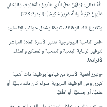
اللهُ تعالى: ﴿وَلَهُنَّ مِثْلُ الَّذِي عَلَيْهِنَّ بِالْمَعْرُوفِ وَلِلرِّجَالِ
عَلَيْهِنَّ دَرَجَةٌ وَاللَّهُ عَزِيزٌ حَكِيمٌ ﴾ (البقرة: 228)
وتتنوع تلك الوظائف تنوعًا يشمل جوانب الإنسان:
-فمن الناحية البيولوجية تعتبر الأسرة الملاذ المباشر
لتوفير الرعاية البدنية والصحية والمسكن والغذاء
لأفرادها.
-وتبرز أهمية الأسرة من قيامها بوظيفة ذات أهمية
كبرى وهى الوظيفة التربوية، سواء كان ذلك دينيًّا، أو
علميًّا، أو جسميًّا، أو خُلُقيًّا.
-ويكون ذلك من خلال التنشئة على القيم الصحيحة،