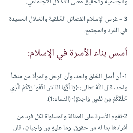
والجسمية وتحقيق معنى التكافل الاجتماعي.
3 –
غرس الإسلام الفضائل الخُلقية والخلال الحميدة
في الفرد والمجتمعِ.
أسس بناء الأسرة في الإسلام:
1- أن أصل الخَلق واحد، وأن الرجل والمرأة من منشأ
واحد، قال اللهُ تعالى: ﴿يَا أَيُّهَا النَّاسُ اتَّقُوا رَبَّكُمُ الَّذِي
خَلَقَكُمْ مِنْ نَفْسٍ وَاحِدَةٍ﴾ (النساء:1).
2-تقوم الأسرة على العدالة والمساواة لكل فرد من
أفرادها بما له من حقوق، وما عليهِ مِن واجباتٍ، قال