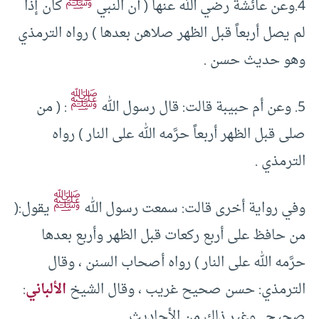
ﷺ
4.وعن عائشة رضي الله عنها ( أن النبي
كان إذا
لم يصل أربعاً قبل الظهر صلاهن بعدها ) رواه الترمذي
وهو حديث حسن .
ﷺ
5. وعن أم حبيبة قالت: قال رسول الله
: ( من
صلى قبل الظهر أربعاً حرَّمه الله على النار ) رواه
الترمذي .
ﷺ
وفي رواية أخرى قالت: سمعت رسول الله
يقول:(
من حافظ على أربع ركعات قبل الظهر وأربع بعدها
حرَّمه الله على النار ) رواه أصحاب السنن ، وقال
الترمذي: حسن صحيح غريب ، وقال الشيخ
الألباني
:
صحيح . وغير ذلك من الأحاديث .