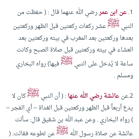
1.
عن ابن عمر
رضي الله عنهما قال : ( حفظت من
ﷺ
النبي
عشر ركعات ركعتين قبل الظهر وركعتين
بعدها وركعتين بعد المغرب في بيته وركعتين بعد
العشاء في بيته وركعتين قبل صلاة الصبح وكانت
ﷺ
ساعة لا يُدخل على النبي
فيها) رواه البخاري
ومسلم .
ﷺ
2.عن
عائشة رضي الله عنها
: ( أن النبي
كان لا
يدع أربعاً قبل الظهر وركعتين قبل الغداة – أي الفجر –
) رواه البخاري . وعن عبد الله بن شقيق قال: سألت
ﷺ
عائشة عن صلاة رسول الله
عن تطوعه فقالت: (