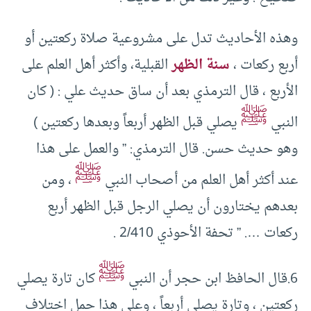
وهذه الأحاديث تدل على مشروعية صلاة ركعتين أو
أربع ركعات ،
سنة الظهر
القبلية، وأكثر أهل العلم على
الأربع ، قال الترمذي بعد أن ساق حديث علي : ( كان
ﷺ
النبي
يصلي قبل الظهر أربعاً وبعدها ركعتين )
وهو حديث حسن. قال الترمذي: ” والعمل على هذا
ﷺ
عند أكثر أهل العلم من أصحاب النبي
، ومن
بعدهم يختارون أن يصلي الرجل قبل الظهر أربع
ركعات …. ” تحفة الأحوذي 2/410 .
ﷺ
6.قال الحافظ ابن حجر أن النبي
كان تارة يصلي
ركعتين ، وتارة يصلي أربعاً ، وعلى هذا حمل اختلاف