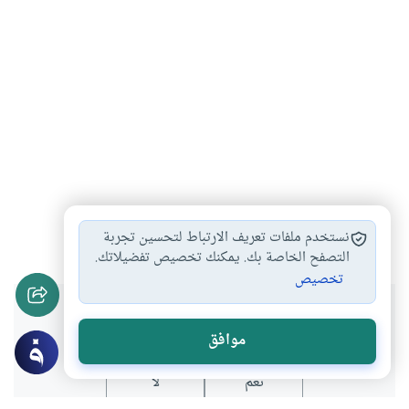
قطع النافلة إذا…
السنة البعدية
صلاة النافلة
#
#
#
نستخدم ملفات تعريف الارتباط لتحسين تجربة
التصفح الخاصة بك. يمكنك تخصيص تفضيلاتك.
تخصيص
هل انتفعت بهذا المحتوى؟
موافق
نعم
لا