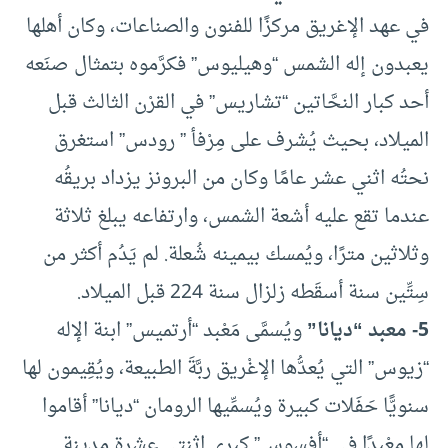
في عهد الإغريق مركزًا للفنون والصناعات، وكان أهلها
يعبدون إله الشمس “وهيليوس” فكرَّموه بتمثال صنَعه
أحد كبار النحَّاتين “تشاريس” في القرْن الثالث قبل
الميلاد، بحيث يُشرف على مِرْفأ ” رودس” استغرق
نحتُه اثني عشر عامًا وكان من البرونز يزداد بريقُه
عندما تقع عليه أشعة الشمس، وارتفاعه يبلغ ثلاثة
وثلاثين مترًا، ويُمسك بيمينه شُعلة. لم يَدُم أكثر من
سِتِّين سنة أسقَطه زلزال سنة 224 قبل الميلاد.
5- معبد “ديانا”
ويُسمَّى مَعْبد “أرتميس” ابنة الإله
“زيوس” التي يُعدُّها الإغْريق ربَّةَ الطبيعة، ويُقِيمون لها
سنويًّا حَفَلات كبيرة ويُسمِّيها الرومان “ديانا” أقاموا
لها معْبدًا في “أفسوس” كبرى اثنتي عشرة مدينة