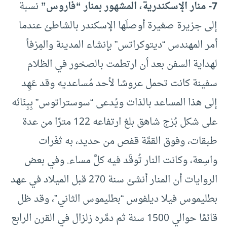
7- منار الإسكندرية، المشهور بمنار “فاروس”
نسبة
إلى جزيرة صغيرة أوصلَها الإسكندر بالشاطئ عندما
أمر المهندس “ديتوكراتس” بإنشاء المدينة والمِرْفأ
لهداية السفن بعد أن ارتطمت بالصخور في الظلام
سفينة كانت تحمل عروسًا لأحد مُساعديه وقد عَهِد
إلى هذا المساعد بالذات ويُدعى “سوستراتوس” بِبِنَائه
على شكل بُرْج شاهق بلغ ارتفاعه 122 مترًا من عدة
طبقات، وفوق القمَّة قفص من حديد، به ثغْرات
واسِعة، وكانت النار تُوقَد فيه كلَّ مساء. وفي بعض
الروايات أن المنار أنشئ سنة 270 قبل الميلاد في عهد
بطليموس فيلا ديلفوس “بطليموس الثاني”، وقد ظل
قائمًا حوالي 1500 سنة ثم دمَّره زلزال في القرن الرابع