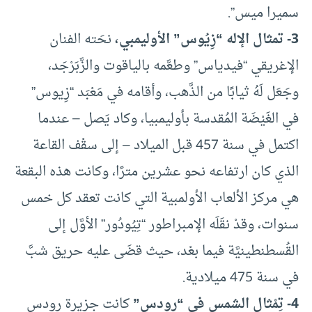
سميرا ميس”.
3- تمثال الإله “زِيُوس” الأوليمبي،
نحَته الفنان
الإغريقي “فيدياس” وطعَّمه بالياقوت والزَّبَرْجَد،
وجَعَل لَهُ ثيابًا من الذَّهب، وأقامه في مَعْبَد “زِيوس”
في الغَيْضَة المُقدسة بأوليمبيا، وكاد يَصل – عندما
اكتمل في سنة 457 قبل الميلاد – إلى سقْف القاعة
الذي كان ارتفاعه نحو عشرين مترًا، وكانت هذه البقعة
هي مركز الألعاب الأولمبية التي كانت تعقد كل خمس
سنوات، وقدْ نقَلَه الإمبراطور “تِيُودُور” الأوَّل إلى
القُسطنطينيَّة فيما بعْد، حيث قضَى عليه حريق شبَّ
في سنة 475 ميلادية.
4- تِمْثال الشمس في “رودس”
كانت جزيرة رودس