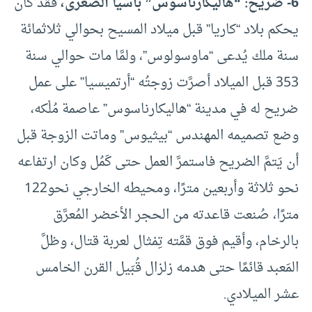
6- ضريح: “هاليكارناسوس” بآسيا الصغرى،
فقد كان
يحكم بلاد “كاريا” قبل ميلاد المسيح بحوالي ثلاثمائة
سنة ملك يُدعى “ماوسولوس”، ولمَّا مات حوالي سنة
353 قبل الميلاد أصرَّت زوجتُه “أرتميسيا” على عمل
ضريح له في مدينة “هاليكارناسوس” عاصمة مُلْكه،
وضع تصميمه المهندس “بيثيوس” وماتت الزوجة قبل
أن يَتمَّ الضريح فاستمرَّ العمل حتى كَمُل وكان ارتفاعه
نحو ثلاثة وأربعين مترًا، ومحيطه الخارجي نحو122
مترًا، صُنعت قاعدته من الحجر الأخضر المُعرَّق
بالرخام، وأقيم فوق قمَّته تِمْثال لعربة قتال، وظلَّ
المَعبد قائمًا حتى هدمه زلزال قُبَيل القرن الخامس
عشر الميلادي.