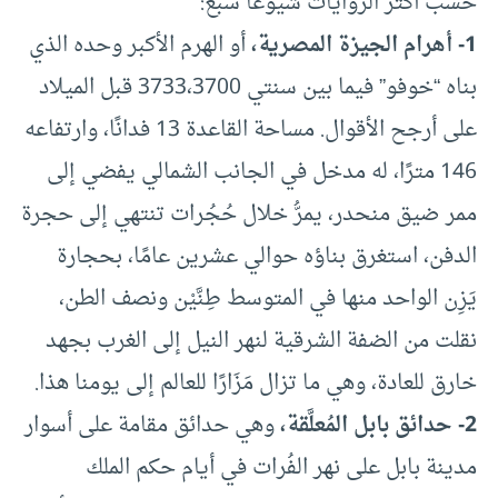
حسب أكثر الروايات شيوعًا سبع:
1- أهرام الجيزة المصرية،
أو الهرم الأكبر وحده الذي
بناه “خوفو” فيما بين سنتي 3733،3700 قبل الميلاد
على أرجح الأقوال. مساحة القاعدة 13 فدانًا، وارتفاعه
146 مترًا، له مدخل في الجانب الشمالي يفضي إلى
ممر ضيق منحدر، يمرُّ خلال حُجُرات تنتهي إلى حجرة
الدفن، استغرق بناؤه حوالي عشرين عامًا، بحجارة
يَزِن الواحد منها في المتوسط طِنَّيْن ونصف الطن،
نقلت من الضفة الشرقية لنهر النيل إلى الغرب بجهد
خارق للعادة، وهي ما تزال مَزَارًا للعالم إلى يومنا هذا.
2- حدائق بابل المُعلَّقة،
وهي حدائق مقامة على أسوار
مدينة بابل على نهر الفُرات في أيام حكم الملك