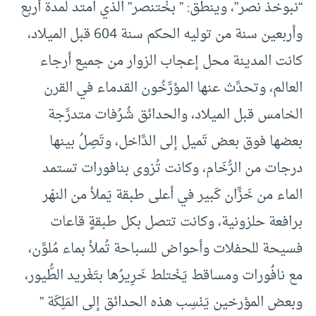
“نبوخذ نصر”، وينطق: ” بخْتنصر” الذي امتد لمدة أربع
وأربعين سنة من توليه الحكم سنة 604 قبل الميلاد،
كانت المدينة محل إعجاب الزوار من جميع أرجاء
العالم، وتحدَّث عنها المؤرِّخُون القدماء في القرن
الخامس قبل الميلاد، والحدائق شُرُفات متدرِّجة
بعضها فوق بعض تَميل إلى الدَّاخل، وتَصِلُ بينها
درجات من الرُّخَام، وكانت تُرْوى بنافورات تستمد
الماء من خَزَّان كَبير في أعلى طبقة يَملأ من النهْر
برافعة حلزونية، وكانت تتصل بكل طبقةٍ قاعات
فسيحة للحفلات وأحواض للسباحة تُملأ بماء مُلوَّن،
مع نافُورات ومساقط يَخْتلط خَرِيرُها بتَغْريد الطُّيور،
وبعض المؤرخين يَنْسِب هذه الحدائق إلى المَلِكَة ”