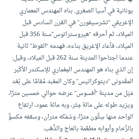
يونانية في آسيا الصغرى. بناه المهندس المعماري
الإغريقي “تشرسيفورن” في القرن السادس قبل
الميلاد، ثم أحرقه “هيروستراتوس”سنة 356 قبل
الميلاد، فأعاد الإغريق بناءه، فهدمه “القوط” ثانية
عندما اجتاحوا المدينة سنة 262 قبل الميلاد، وقيل:
إن الذي بناه هو المهندس المِعْماري للإسكندر الأكْبر
المقْدونى “ديتوكراتيس” وكان المعْبد مُقامًا على بُعْد
مَيْل من مدينة “أفسوس” عرضه حوالي خمسين مترًا،
ويزيد طوله على مائة مِتْر، وبه مائة عمود، ارتفاع
الواحد منها سِتُّون مترًا، وسُمْكه متران، وسقفه مكسوٌّ
بالرُّخام وأبوابه مطعَّمة بالعاج والذَّهَب.