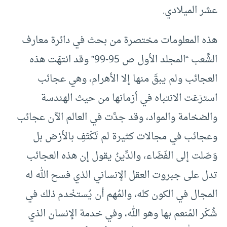
عشر الميلادي.
هذه المعلومات مختصرة من بحث في دائرة معارف
الشَّعب “المجلد الأول ص 95-99” وقد انتهَت هذه
العجائب ولم يبقَ منها إلا الأهرام، وهي عجائب
استرْعَت الانتباه في أزمانها من حيث الهندسة
والضخامة والمواد، وقد جدَّت في العالم الآن عجائب
وعجائب في مجالات كثيرة لم تَكْتَفِ بالأرْض بل
وَصَلت إلى الفَضَاء، والدِّينُ يقول إن هذه العجائب
تدل على جبروت العقل الإنساني الذي فسح الله له
المجال في الكون كله، والمُهم أن يُستخْدم ذلك في
شُكْر المُنعم بها وهو الله، وفي خدمة الإنسان الذي