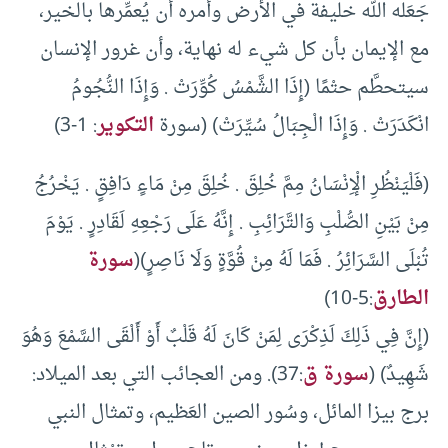
جَعَله الله خليفة في الأرض وأمره أن يُعمِّرها بالخير،
مع الإيمان بأن كل شيء له نهاية، وأن غرور الإنسان
سيتحطَّم حتْمًا (إِذَا الشَّمْسُ كُوِّرَتْ . وَإِذَا النُّجُومُ
انْكَدَرَتْ . وَإِذَا الْجِبَالُ سُيِّرَتْ) (سورة
التكوير
: 1-3)
(فَلْيَنْظُرِ الْإِنْسَانُ مِمَّ خُلِقَ . خُلِقَ مِنْ مَاءٍ دَافِقٍ . يَخْرُجُ
مِنْ بَيْنِ الصُّلْبِ وَالتَّرَائِبِ . إِنَّهُ عَلَى رَجْعِهِ لَقَادِرٍ . يَوْمَ
تُبْلَى السَّرَائِرُ . فَمَا لَهُ مِنْ قُوَّةٍ وَلَا نَاصِرٍ)(
سورة
الطارق
:5-10)
(إِنَّ فِي ذَلِكَ لَذِكْرَى لِمَنْ كَانَ لَهُ قَلْبٌ أَوْ أَلْقَى السَّمْعَ وَهُوَ
شَهِيدٌ) (
سورة ق
:37). ومن العجائب التي بعد الميلاد:
برج بيزا المائل، وسُور الصين العَظيم، وتمثال النبي