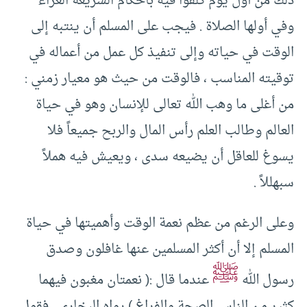
ذلك من أول يوم كلفوا فيه بأحكام الشريعة الغراء
وفي أولها الصلاة . فيجب على المسلم أن ينتبه إلى
الوقت في حياته وإلى تنفيذ كل عمل من أعماله في
توقيته المناسب ، فالوقت من حيث هو معيار زمني :
من أغلى ما وهب الله تعالى للإنسان وهو في حياة
العالم وطالب العلم رأس المال والربح جميعاً فلا
يسوغ للعاقل أن يضيعه سدى ، ويعيش فيه هملاً
سبهللاً .
وعلى الرغم من عظم نعمة الوقت وأهميتها في حياة
المسلم إلا أن أكثر المسلمين عنها غافلون وصدق
ﷺ
رسول الله
عندما قال :( نعمتان مغبون فيهما
كثير من الناس الصحة والفراغ ) رواه البخاري . فقول