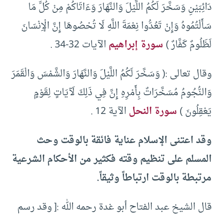
دَائِبَيْنِ وَسَخَّرَ لَكُمُ اللَّيْلَ وَالنَّهَارَ وَءَاتَاكُمْ مِنْ كُلِّ مَا
سَأَلْتُمُوهُ وَإِنْ تَعُدُّوا نِعْمَةَ اللَّهِ لَا تُحْصُوهَا إِنَّ الْإِنْسَانَ
لَظَلُومٌ كَفَّارٌ )
سورة إبراهيم
الآيات 32-34 .
وقال تعالى :( وَسَخَّرَ لَكُمُ اللَّيْلَ وَالنَّهَارَ وَالشَّمْسَ وَالْقَمَرَ
وَالنُّجُومُ مُسَخَّرَاتٌ بِأَمْرِهِ إِنَّ فِي ذَلِكَ لَآيَاتٍ لِقَوْمٍ
يَعْقِلُونَ )
سورة النحل
الآية 12 .
وقد اعتنى الإسلام عناية فائقة بالوقت وحث
المسلم على تنظيم وقته فكثير من الأحكام الشرعية
مرتبطة بالوقت ارتباطاً وثيقاً.
قال الشيخ عبد الفتاح أبو غدة رحمه الله :[ وقد رسم