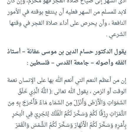
أدى السهر إلى ضياع صلاة الفجر فهو محرم، وإن كان
لابد للمسلم من السهر فعليه أن ينتفع بوقته في الأمور
النافعة ، وأن يحرص على أداء صلاة الفجر في وقتها
الشرعي .
يقول الدكتور حسام الدين بن موسى عفانة – أستاذ
الفقه وأصوله – جامعة القدس – فلسطين :
إن من أعظم النعم التي أنعم الله بها على الإنسان نعمة
الوقت أو الزمن ، يقول الله تعالى :( اللَّهُ الَّذِي خَلَقَ
السَّمَوَاتِ وَالْأَرْضَ وَأَنْزَلَ مِنَ السَّمَاءِ مَاءً فَأَخْرَجَ بِهِ مِنَ
الثَّمَرَاتِ رِزْقًا لَكُمْ وَسَخَّرَ لَكُمُ الْفُلْكَ لِتَجْرِيَ فِي الْبَحْرِ
بِأَمْرِهِ وَسَخَّرَ لَكُمُ الْأَنْهَارَ وَسَخَّرَ لَكُمُ الشَّمْسَ وَالْقَمَرَ