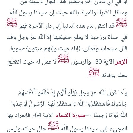
أو في أي مكان آخر ويعتبر هذا القول وسيلة من
وسائل الشرك والعياذ بالله حيث إن سيدنا رسول الله
ﷺ
ﷺ
قد انتقل من هذه الدنيا إلى دار الآخرة فهو
في حياة برزخية لا يعلم حقيقتها إلا الله عز وجل وقد
قال سبحانه وتعالى: {إنك ميت وإنهم ميتون} -سورة
ﷺ
الزمر
الآية 30-. والرسول
لا عمل له حيث انقطع
ﷺ
عمله بوفاته
.
وأما قول الله عز وجل {وَلَوْ أَنَّهُمْ إِذْ ظَلَمُوا أَنْفُسَهُمْ
جَاءُوكَ فَاسْتَغْفَرُوا اللَّهَ وَاسْتَغْفَرَ لَهُمُ الرَّسُولُ لَوَجَدُوا
اللَّهَ تَوَّابًا رَحِيمًا } –
سورة النساء
الآية 64-. فالمراد بها
ﷺ
المجيء إلى سيدنا رسول الله
حال حياته وليس