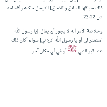
ذلك سياقها السابق واللاحق.] التوسل حكمه وأقسامه
ص 22-23.
وخلاصة الأمر أنه لا يجوز أن يقال: [يا رسول الله
استغفر لي أو يا رسول الله ادع لي] سواء أكان ذلك
ﷺ
عند قبر النبي
أو في أي مكان آخر .