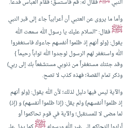
ﷺ
النبي
فقال له: قم فاستسق؛ فقام العباس فدعا.
وأما ما يروى عن العتبي أن أعرابياً جاء إلى قبر النبي
ﷺ
فقال: “السلام عليك يا رسول الله سمعت الله
يقول: {ولو أنهم إذ ظلموا أنفسهم جاءوك فاستغفروا
الله واستغفر لهم الرسول لوجدوا الله تواباً رحيماً }
وقد جئتك مستغفراً من ذنوبي مستشفعاً بك إلى ربي)
وذكر تمام القصة؛ فهذه كذب لا تصح.
والآية ليس فيها دليل لذلك؛ لأن الله يقول: {ولو أنهم
إذ ظلموا أنفسهم} ولم يقل: (إذا ظلموا أنفسهم) و (إذ)
لما مضى لا للمستقبل؛ والآية في قوم تحاكموا أو
ﷺ
أرادوا التحاكم إلى غير الله ورسوله
كما يدل على