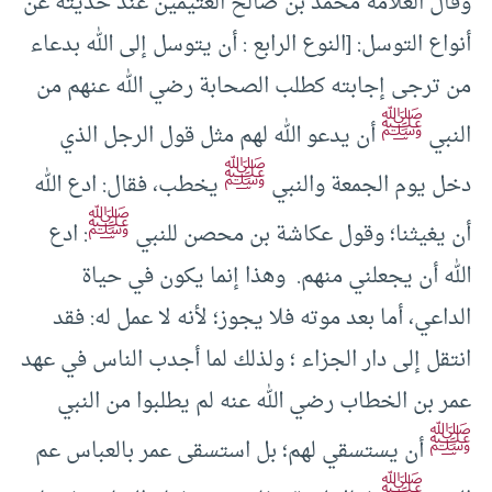
وقال العلامة محمد بن صالح العثيمين عند حديثه عن
أنواع التوسل: [النوع الرابع : أن يتوسل إلى الله بدعاء
من ترجى إجابته كطلب الصحابة رضي الله عنهم من
ﷺ
النبي
أن يدعو الله لهم مثل قول الرجل الذي
ﷺ
دخل يوم الجمعة والنبي
يخطب، فقال: ادع الله
ﷺ
أن يغيثنا؛ وقول عكاشة بن محصن للنبي
: ادع
الله أن يجعلني منهم. وهذا إنما يكون في حياة
الداعي، أما بعد موته فلا يجوز؛ لأنه لا عمل له: فقد
انتقل إلى دار الجزاء ؛ ولذلك لما أجدب الناس في عهد
عمر بن الخطاب رضي الله عنه لم يطلبوا من النبي
ﷺ
أن يستسقي لهم؛ بل استسقى عمر بالعباس عم