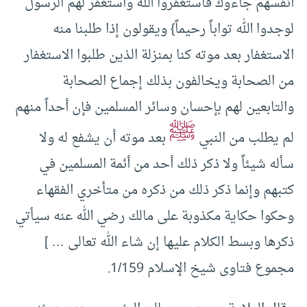
أنفسهم جاءوك فاستغفروا الله واستغفر لهم الرسول
لوجدوا الله تواباً رحيماً} ويقولون إذا طلبنا منه
الاستغفار بعد موته كنا بمنزلة الذين طلبوا الاستغفار
من الصحابة ويخالفون بذلك إجماع الصحابة
والتابعين لهم بإحسان وسائر المسلمين فإن أحداً منهم
ﷺ
لم يطلب من النبي
بعد موته أن يشفع له ولا
سأله شيئاً ولا ذكر ذلك أحد من أئمة المسلمين في
كتبهم وإنما ذكر ذلك من ذكره من متأخري الفقهاء
وحكوا حكاية مكذوبة على مالك رضي الله عنه سيأتي
ذكرها وبسط الكلام عليها إن شاء الله تعالى … ]
مجموع فتاوى شيخ الإسلام 1/159.