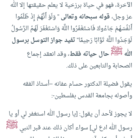
الآخرة، فهو في حياة برزخية لا يعلم حقيقتها إلا الله
عز وجل،
قوله سبحانه وتعالى
” وَلَوْ أَنَّهُمْ إِذْ ظَلَمُوا
أَنْفُسَهُمْ جَاءُوكَ فَاسْتَغْفَرُوا اللَّهَ وَاسْتَغْفَرَ لَهُمُ الرَّسُولُ
لَوَجَدُوا اللَّهَ تَوَّابًا رَحِيمًا”
تفيد جواز التوسل برسول
ﷺ
الله
حال حياته فقط
، وقد انعقد إجماع
الصحابة والتابعين على ذلك.
يقول فضيلة الدكتور حسام عفانه –أستاذ الفقه
وأصوله بجامعة القدس بفلسطين-:
لا يجوز لأحد أن يقول: [يا رسول الله استغفر لي أو يا
ﷺ
رسول الله ادع لي] سواء أكان ذلك عند قبر النبي