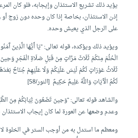
يؤيد ذلك تشريع الاستئذان وإيجابه، فلو كان المرء
إذن الاستئذان، بخاصة إذا كان وحده دون زوج أو ز
على الرجل الذي يعيش وحده.
ويؤيد ذلك ويؤكده، قوله تعالى: “يَا أَيُّهَا الَّذِينَ آَمَنُوا لِيَسْتَأ
الْحُلُمَ مِنْكُمْ ثَلَاثَ مَرَّاتٍ مِنْ قَبْلِ صَلَاةِ الْفَجْرِ وَحِينَ 
ثَلَاثُ عَوْرَاتٍ لَكُمْ لَيْسَ عَلَيْكُمْ وَلَا عَلَيْهِمْ جُنَاحٌ بَعْدَهُ
لَكُمُ الْآَيَاتِ وَاللَّهُ عَلِيمٌ حَكِيمٌ [النور/58]
والشاهد قوله تعالى: “وَحِينَ تَضَعُونَ ثِيَابَكُمْ مِنَ 
وعدم وضعها عن العورة لما كان إيجاب الاستئذان
ومعظم ما استدل به من أوجب الستر في الخلوة لا ي