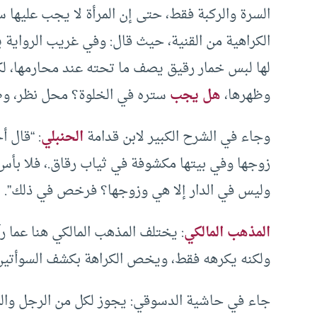
السرة والركبة فقط، حتى إن المرأة لا يجب عليها س
الكراهية من القنية، حيث قال: وفي غريب الرواية
لها لبس خمار رقيق يصف ما تحته عند محارمها، لكن
وظهرها،
هل يجب
ستره في الخلوة؟ محل نظر، وظا
وجاء في الشرح الكبير لابن قدامة
الحنبلي
: “قال 
زوجها وفي بيتها مكشوفة في ثياب رقاق.، فلا بأس
وليس في الدار إلا هي وزوجها؟ فرخص في ذلك”.
المذهب المالكي
: يختلف المذهب المالكي هنا عما رآ
ولكنه يكرهه فقط، ويخص الكراهة بكشف السوأتين( ا
جاء في حاشية الدسوقي: يجوز لكل من الرجل والم