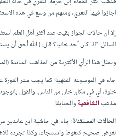
فذهب أكثر العلماء إلى حرمة التعري في حالة الخل
أجازوا فيها التعري، ومنهم من وسع في هذه الاستث
إلا أن حالات الجواز بقيت عند أكثر أهل العلم است
السائل: “إذا كان أحد خاليا؟ قال: ( الله أحق أن ي
ويمثل هذا الرأي الأكثرية من المذاهب السائدة (ا
جاء في الموسوعة الفقهية: كما يجب ستر العورة ع
خلوة، أي في مكان خال من الناس، والقول بالوجو
مذهب
الشافعية
والحنابلة.
الحالات المستثناة:
جاء في حاشية ابن عابدين م
لغرض صحيح كتغوط واستنجاء، وكذا تجرده للاغتسا