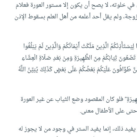
 في خلوته، لا يصح أن يكون إلا مستور العورة فعلام
وجة، ولم يقل أحد أعلمه من أهل العلم بسقوط الإذن
ْذِنْكُمُ الَّذِينَ مَلَكَتْ أَيْمَانُكُمْ وَالَّذِينَ لَمْ يَبْلُغُوا
تَضَعُونَ ثِيَابَكُمْ مِنَ الظَّهِيرَةِ وَمِنْ بَعْدِ صَلَاةِ الْعِشَاءِ
نَّ طَوَّافُونَ عَلَيْكُمْ بَعْضُكُمْ عَلَى بَعْضٍ كَذَلِكَ يُبَيِّنُ اللَّهُ
الظَّهِيرَةِ” فلو كان المقصود وضع الثياب عن غير العورة
 حتى على الأطفال معنى.
فيد ذلك، إنما يفيد الستر في وجود من لا يجوز له