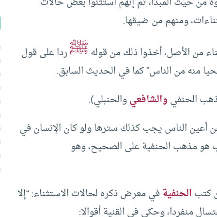
وة من حيث المبدأ، ثم إنهم استثنوا بعض حالات
ناءات، ومنهم من ضيقها.
ﷺ
ثناء من الأصل، أخذوا ذلك من قوله
ردا على قول
ستحيا منه من الناس” كما في الحديث السابق.
لمذهب الحنفي
والشافعي
والحنبلي).
ن أعين الناس يجب كذلك سترها ولو كان الإنسان في
ب هو مذهب الحنفية على الصحيح، وهو
ن كتب
الحنفية
في معرض ذكره لحالات الاستثناء: “إلا
ل منفردا، وحكي في القنية أقوالا: