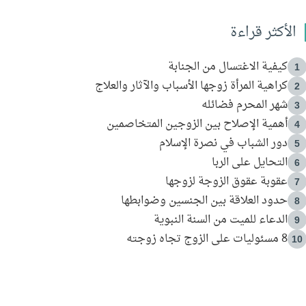
الأكثر قراءة
كيفية الاغتسال من الجنابة
1
كراهية المرأة زوجها الأسباب والآثار والعلاج
2
شهر المحرم فضائله
3
أهمية الإصلاح بين الزوجين المتخاصمين
4
دور الشباب في نصرة الإسلام
5
التحايل على الربا
6
عقوبة عقوق الزوجة لزوجها
7
حدود العلاقة بين الجنسين وضوابطها
8
الدعاء للميت من السنة النبوية
9
8 مسئوليات على الزوج تجاه زوجته
10