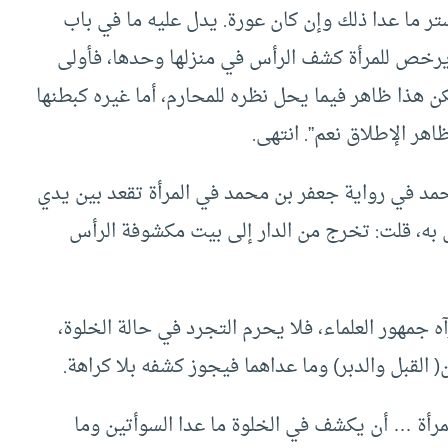
تر ما عدا ذلك وإن كان عورة. يدل عليه ما في باب
 يرخص للمرأة كشف الرأس في منزلها وحدها، فأولى
 هذا ظاهر فيما يحل نظره للمحارم، أما غيره كبطنها
هر الإطلاق نعم”. انتهى.
أحمد في رواية جعفر بن محمد في المرأة تقعد بين يدي
 به، قلت: تخرج من الدار إلى بيت مكشوفة الرأس
ه جمهور العلماء، فلا يحرم التجرد في حالة الخلوة،
لقبل والدبر) وما عداهما فيجوز كشفه بلا كراهة.
رأة … أن يكشف في الخلوة ما عدا السوأتين وما