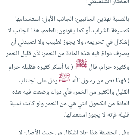
المختار الشنقيطي:
بالنسبة لهذين الجانبين: الجانب الأول: استخدامها
كمسيغة للشراب، أو كما يقولون: للطعم، هذا الجانب لا
إشكال في تحريمه، ولا يجوز لطبيب ولا لصيدلي أن
يصرف دواءً فيه هذه المادة من الخمر؛ لأن قليل الخمر
ﷺ
وكثيره حرام، قال
: ( ما أسكر كثيره فقليله حرام
ﷺ
) فهذا نص من رسول الله
يدل على اجتناب
القليل والكثير من الخمر، فأي دواء وضعت فيه هذه
المادة من الكحول التي هي من الخمر ولو كانت نسبة
قليلة فإنه لا يجوز استعمالها.
وفي الحقيقة هذا -بلا إشكال من حيث الأصل- لا