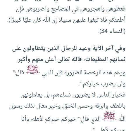
فعظوهن واهجروهن في المضاجع واضربوهن فإن
أطعنكم فلا تبغوا عليهن سبيلا إن الله كان عليًا كبيرًا).
(النساء 34).
وفي آخر الآية وعيد للرجال الذين يتطاولون على
نسائهم المطيعات، فالله تعالى أعلى منهم وأكبر.
ﷺ
ورغم هذه الرخصة للضرورة فإن النبي -
- قال:”
ولن يضرب خياركم “.
فخيار الناس لا يضربون نساءهم، بل يعاملونهن
باللطف والرقة وحسن الخلق. وخير مثال لذلك رسول
ﷺ
الله -
- الذي قال:” خيركم خيركم لأهله، وأنا
خيركم لأهلي “.