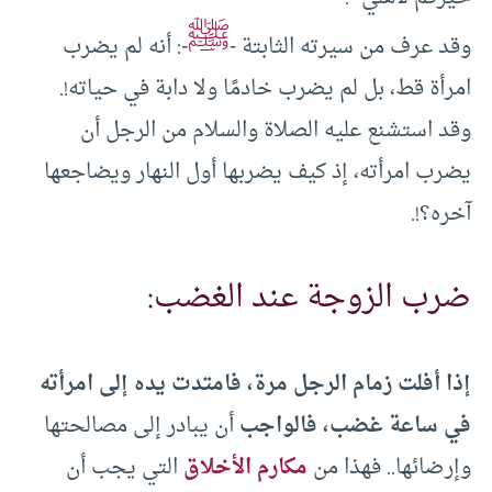
ﷺ
وقد عرف من سيرته الثابتة -
-: أنه لم يضرب
امرأة قط، بل لم يضرب خادمًا ولا دابة في حياته!.
وقد استشنع عليه الصلاة والسلام من الرجل أن
يضرب امرأته، إذ كيف يضربها أول النهار ويضاجعها
آخره؟!.
ضرب الزوجة عند الغضب:
إذا أفلت زمام الرجل مرة، فامتدت يده إلى امرأته
في ساعة غضب، فالواجب
أن يبادر إلى مصالحتها
وإرضائها.. فهذا من
مكارم الأخلاق
التي يجب أن