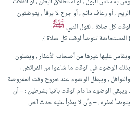
ومن به سلس البول , أو استطلاق البطن , أو انفلات
الريح , أو رعاف دائم , أو جرح لا يرقأ , يتوضئون
ﷺ
لوقت كل صلاة , لقول النبي
:
{ المستحاضة تتوضأ لوقت كل صلاة }.
ويقاس عليها غيرها من أصحاب الأعذار , ويصلون
بذلك الوضوء في الوقت ما شاءوا من الفرائض ,
والنوافل , ويبطل الوضوء عند خروج وقت المفروضة
, ويبقى الوضوء ما دام الوقت باقيا بشرطين : – أن
يتوضأ لعذره . – وأن لا يطرأ عليه حدث آخر.