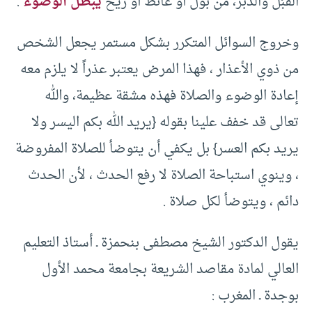
القُبُل والدُّبُر، من بول أو غائط أو ريح
يبطل الوضوء
.
وخروج السوائل المتكرر بشكل مستمر يجعل الشخص
من ذوي الأعذار ، فهذا المرض يعتبر عذراً لا يلزم معه
إعادة الوضوء والصلاة فهذه مشقة عظيمة، والله
تعالى قد خفف علينا بقوله {يريد الله بكم اليسر ولا
يريد بكم العسر} بل يكفي أن يتوضأ للصلاة المفروضة
، وينوي استباحة الصلاة لا رفع الحدث ، لأن الحدث
دائم ، ويتوضأ لكل صلاة .
يقول الدكتور الشيخ مصطفى بنحمزة ـ أستاذ التعليم
العالي لمادة مقاصد الشريعة بجامعة محمد الأول
بوجدة ـ المغرب :