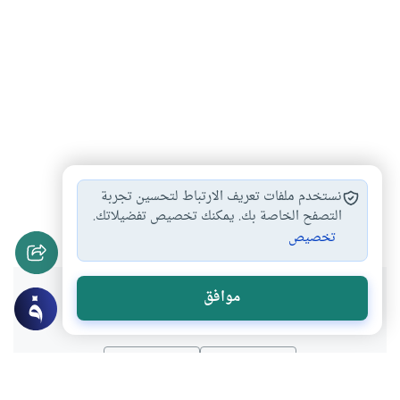
صلاة صاحب الأعذار
صلاة من به…
#
#
نستخدم ملفات تعريف الارتباط لتحسين تجربة
أحكام الصلاة والطهارة
التصفح الخاصة بك. يمكنك تخصيص تفضيلاتك.
#
تخصيص
هل انتفعت بهذا المحتوى؟
موافق
نعم
لا