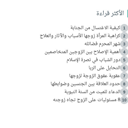
الأكثر قراءة
كيفية الاغتسال من الجنابة
1
كراهية المرأة زوجها الأسباب والآثار والعلاج
2
شهر المحرم فضائله
3
أهمية الإصلاح بين الزوجين المتخاصمين
4
دور الشباب في نصرة الإسلام
5
التحايل على الربا
6
عقوبة عقوق الزوجة لزوجها
7
حدود العلاقة بين الجنسين وضوابطها
8
الدعاء للميت من السنة النبوية
9
8 مسئوليات على الزوج تجاه زوجته
10