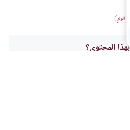
 الوتر
هذا المحتوى؟
لا
العباد
يم
القنو