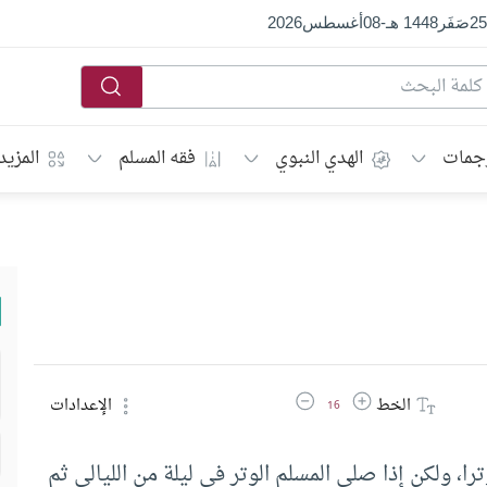
25
صَفَر
1448 هـ
-
08
أغسطس
2026
جمات
الهدي النبوي
فقه المسلم
المزيد
زيادة حجم الخط
تقليل حجم الخط
الخط
الإعدادات
16
، ولكن إذا صلى المسلم الوتر في ليلة من الليالي ثم