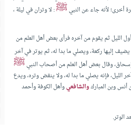
ﷺ
رة أخرى؛ لأنه جاء عن النبي
: لا وتران في ليلة ،
أول الليل ثم يقوم من آخره فرأى بعض أهل العلم من
ضيف إليها ركعة، ويصلي ما بدا له، ثم يوتر في آخر
ﷺ
ه إسحاق، وقال بعض أهل العلم من أصحاب النبي
آخر الليل، فإنه يصلي ما بدا له، ولا ينقض وتره، ويدع
 أنس وبن المبارك
والشافعي
وأهل الكوفة وأحمد
 الوتر.