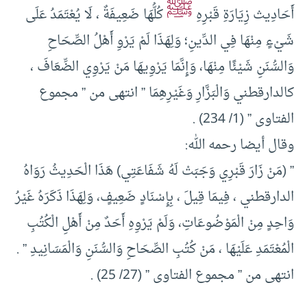
ﷺ
أَحَادِيث زِيَارَةِ قَبْرِهِ
كُلُّهَا ضَعِيفَةٌ ، لَا يُعْتَمَدُ عَلَى
شَيْءٍ مِنْهَا فِي الدِّينِ؛ وَلِهَذَا لَمْ يَرْوِ أَهْلُ الصِّحَاحِ
وَالسُّنَنِ شَيْئًا مِنْهَا، وَإِنَّمَا يَرْوِيهَا مَنْ يَرْوِي الضِّعَافَ ،
كالدارقطني وَالْبَزَّارِ وَغَيْرِهِمَا ” انتهى من ” مجموع
الفتاوى ” (1/ 234) .
وقال أيضا رحمه الله:
” (مَنْ زَارَ قَبْرِي وَجَبَتْ لَهُ شَفَاعَتِي) هَذَا الْحَدِيثُ رَوَاهُ
الدارقطني ، فِيمَا قِيلَ ، بِإِسْنَادٍ ضَعِيفٍ، وَلِهَذَا ذَكَرَهُ غَيْرُ
وَاحِدٍ مِنْ الْمَوْضُوعَاتِ، وَلَمْ يَرْوِهِ أَحَدٌ مِنْ أَهْلِ الْكُتُبِ
الْمُعْتَمَدِ عَلَيْهَا ، مَنْ كُتُبِ الصِّحَاحِ وَالسُّنَنِ وَالْمَسَانِيدِ ” .
انتهى من ” مجموع الفتاوى ” (27/ 25) .