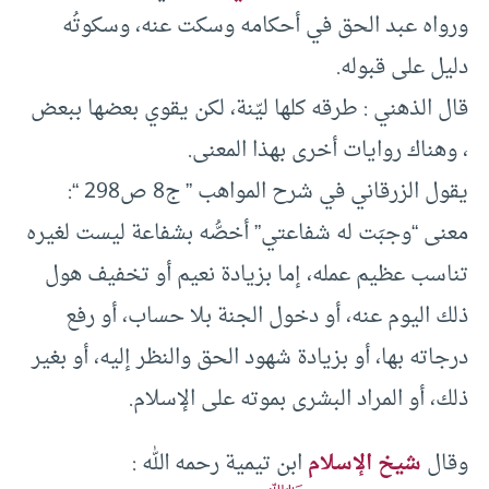
ورواه عبد الحق في أحكامه وسكت عنه، وسكوتُه
دليل على قبوله.
قال الذهني : طرقه كلها ليّنة، لكن يقوي بعضها ببعض
، وهناك روايات أخرى بهذا المعنى.
يقول الزرقاني في شرح المواهب ” ج8 ص298 “:
معنى “وجبَت له شفاعتي” أخصُّه بشفاعة ليست لغيره
تناسب عظيم عمله، إما بزيادة نعيم أو تخفيف هول
ذلك اليوم عنه، أو دخول الجنة بلا حساب، أو رفع
درجاته بها، أو بزيادة شهود الحق والنظر إليه، أو بغير
ذلك، أو المراد البشرى بموته على الإسلام.
وقال
شيخ الإسلام
ابن تيمية رحمه الله :