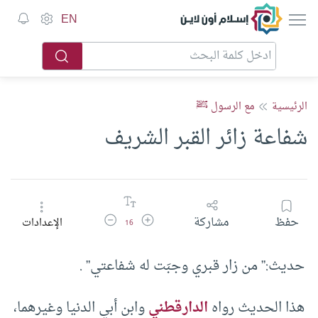
إسلام أون لاين
EN
الرئيسية
مع الرسول ﷺ
شفاعة زائر القبر الشريف
زيادة حجم الخط
تقليل حجم الخط
حفظ
مشاركة
الإعدادات
16
حديث:” من زار قبري وجبَت له شفاعتي” .
هذا الحديث رواه
الدارقطني
وابن أبي الدنيا وغيرهما،