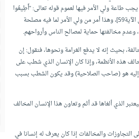
 طاعة ولي الأمر فيها لعموم قوله تعالى: “أَطِيعُوا
اللَّهَ وَأَطِيعُوا الرَّسُولَ وَأُولِي الأَمْرِ مِنْكُمْ” [النساء: من الآية59]، وهذا أمر من ولي الأمر لما فيه مصلحة
ة، وعدم مخالفتها حماية لمصالح الناس وأرواحهم.
الفة، بحيث إنه لا يدفع الغرامة ونحوها، فنقول: إن
لف هذه الأنظمة، وإذا كان الإنسان الذي شطب على
ع إليه هو (صاحب الصلاحية) وقد يكون الشطب بسبب
عتبر الذي ألغاها قد أثم وتعاون هذا الإنسان المخالف
 التجاوزات والمخالفات إذا كان يعرف له إنسانا في