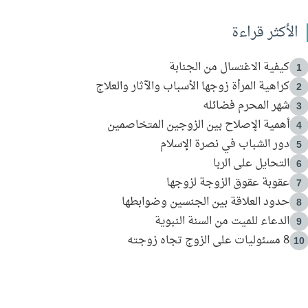
الأكثر قراءة
كيفية الاغتسال من الجنابة
1
كراهية المرأة زوجها الأسباب والآثار والعلاج
2
شهر المحرم فضائله
3
أهمية الإصلاح بين الزوجين المتخاصمين
4
دور الشباب في نصرة الإسلام
5
التحايل على الربا
6
عقوبة عقوق الزوجة لزوجها
7
حدود العلاقة بين الجنسين وضوابطها
8
الدعاء للميت من السنة النبوية
9
8 مسئوليات على الزوج تجاه زوجته
10