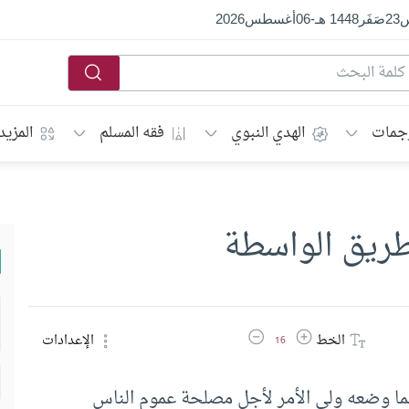
س
23
صَفَر
1448 هـ
-
06
أغسطس
2026
جمات
الهدي النبوي
فقه المسلم
المزيد
ريق الواسطة
زيادة حجم الخط
تقليل حجم الخط
الخط
الإعدادات
16
إنما وضعه ولي الأمر لأجل مصلحة عموم الناس