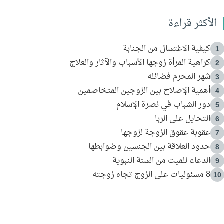
الأكثر قراءة
كيفية الاغتسال من الجنابة
1
كراهية المرأة زوجها الأسباب والآثار والعلاج
2
شهر المحرم فضائله
3
أهمية الإصلاح بين الزوجين المتخاصمين
4
دور الشباب في نصرة الإسلام
5
التحايل على الربا
6
عقوبة عقوق الزوجة لزوجها
7
حدود العلاقة بين الجنسين وضوابطها
8
الدعاء للميت من السنة النبوية
9
8 مسئوليات على الزوج تجاه زوجته
10