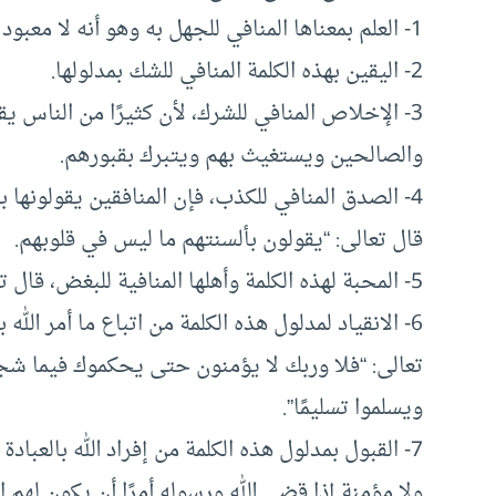
1- العلم بمعناها المنافي للجهل به وهو أنه لا معبود بحق إلا الله وكل معبود سواه باطل.
2- اليقين بهذه الكلمة المنافي للشك بمدلولها.
3- الإخلاص المنافي للشرك، لأن كثيرًا من الناس يق
والصالحين ويستغيث بهم ويتبرك بقبورهم.
4- الصدق المنافي للكذب، فإن المنافقين يقولونها
قال تعالى: “يقولون بألسنتهم ما ليس في قلوبهم.
5- المحبة لهذه الكلمة وأهلها المنافية للبغض، قال تعالى: “ذلك بأنهم كرهوا ما أنزل الله فأحبط أعمالهم”.
6- الانقياد لمدلول هذه الكلمة من اتباع ما أمر الله
تعالى: “فلا وربك لا يؤمنون حتى يحكموك فيما شج
ويسلموا تسليمًا”.
7- القبول بمدلول هذه الكلمة من إفراد الله بالعباد
ولا مؤمنة إذا قضى الله ورسوله أمرًا أن يكون لهم 