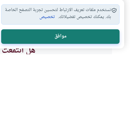
نستخدم ملفات تعريف الارتباط لتحسين تجربة التصفح الخاصة
بك. يمكنك تخصيص تفضيلاتك.
تخصيص
لا إله إلا…
الشهادتين
شروط كلمة التوحيد
#
#
#
موافق
هل انتفعت ب
نعم
موضوعات ذات صلة
العقيدة
مع الله
12 نصيحة لنيل رضا الله تعالى