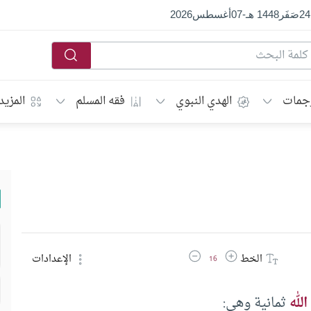
24
صَفَر
1448 هـ
-
07
أغسطس
2026
جمات
الهدي النبوي
فقه المسلم
المزيد
زيادة حجم الخط
تقليل حجم الخط
الخط
الإعدادات
16
الله
ثمانية وهي: