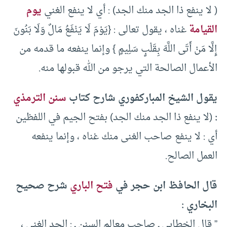
( لا ينفع ذا الجد منك الجد) : أي لا ينفع الغني
يوم
القيامة
غناه ، يقول تعالى : {يَوْمَ لَا يَنْفَعُ مَالٌ وَلَا بَنُونَ
إِلَّا مَنْ أَتَى اللَّهَ بِقَلْبٍ سَلِيمٍ } وإنما ينفعه ما قدمه من
الأعمال الصالحة التي يرجو من الله قبولها منه.
يقول الشيخ المباركفوري شارح كتاب
سنن الترمذي
:
(لا ينفع ذا الجد منك الجد) بفتح الجيم في اللفظين
أي : لا ينفع صاحب الغنى منك غناه ، وإنما ينفعه
العمل الصالح.
قال الحافظ ابن حجر في
فتح الباري
شرح صحيح
البخاري :
” قال الخطابي ـ صاحب معالم السنن ـ : الجد الغنى ،