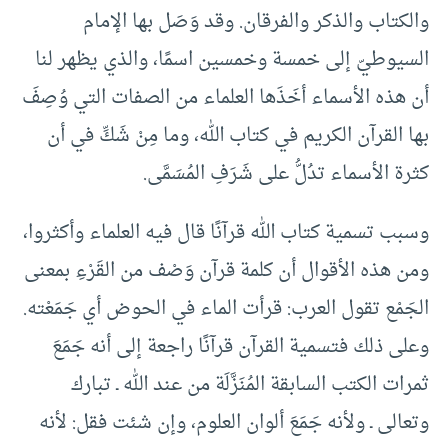
والكتاب والذكر والفرقان. وقد وَصَل بها الإمام
السيوطيّ إلى خمسة وخمسين اسمًا، والذي يظهر لنا
أن هذه الأسماء أخَذَها العلماء من الصفات التي وُصِفَ
بها القرآن الكريم في كتاب الله، وما مِنْ شَكِّ في أن
كثرة الأسماء تدُلُّ على شَرَفِ المُسَمَّى.
وسبب تسمية كتاب الله قرآنًا قال فيه العلماء وأكثروا،
ومن هذه الأقوال أن كلمة قرآن وَصْف من القَرْءِ بمعنى
الجَمْع تقول العرب: قرأت الماء في الحوض أي جَمَعْته.
وعلى ذلك فتسمية القرآن قرآنًا راجعة إلى أنه جَمَعَ
ثمرات الكتب السابقة المُنَزَّلَة من عند الله ـ تبارك
وتعالى ـ ولأنه جَمَعَ ألوان العلوم، وإن شئت فقل: لأنه