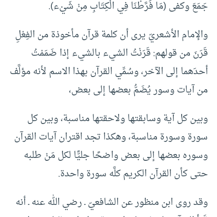
جَمَعَ وكفى (مَا فَرَّطْنَا فِي الْكِتَابِ مِنْ شَيْء).
والإمام الأشعريّ يرى أن كلمة قرآن مأخوذة من الفِعْلِ
قَرَنَ من قولهم: قَرَنْتُ الشيء بالشيء إذا ضَمَمْتُ
أحدَهما إلى الآخر، وسُمِّي القرآن بهذا الاسم لأنه مؤلَّف
من آيات وسور يُضَمُّ بعضها إلى بعض،
وبين كل آية وسابقتها ولاحقتها مناسبة، وبين كل
سورة وسورة مناسبة، وهكذا تجد اقتران آيات القرآن
وسوره بعضها إلى بعض واضحًا جليًّا لكل مَنْ طلبه
حتى كأن القرآن الكريم كلَّه سورة واحدة.
وقد روى ابن منظور عن الشافعيّ ـ رضي الله عنه ـ أنه