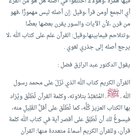
فيها همزة ،وهؤلاء اختلفوا في أصله هل هو من القرء
أي الجمع أومن قرأ ،وقيل :إن أصله ليس مهموزًا ،فهو
من قرن ،لأن الآيات والسور يقرن بعضها بعضًا
،وتتلاحم فيمابينها،وقيل: القرآن علم على كتاب الله ،لا
يرجع أصله إلى جذري لغوي .
يقول الدكتور عبد الرازق فضل :
القرآن الكريم كتاب الله الذي نَزَلَ على محمد رسول
ﷺ
الله ـ
ـ المُتَعَبَّدُ بتلاوته، وكلمة القرآن تُطْلَق ويُرَاد
بها الكتاب العزيز كُلُّه، كما تُطْلَق على أقلِّ القَلِيلِ منه،
فيسوغُ لك أن تُطْلِقَ على أقصر آية في كتاب الله كلمة
قرآن، وللقرآن الكريم أسماءٌ متعددة منها: القرآن