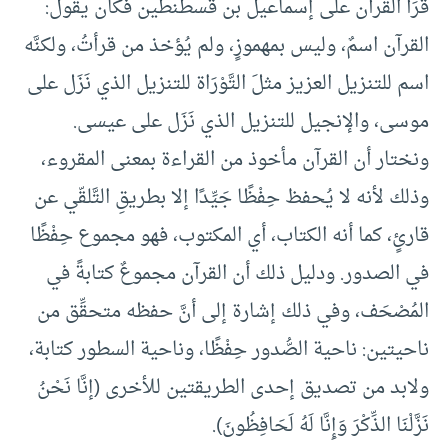
قَرَأ القرآن على إسماعيل بن قسطنطين فكان يقول:
القرآن اسمٌ، وليس بمهموزٍ، ولم يُؤخذ من قرأتُ، ولكنَّه
اسم للتنزيل العزيز مثلَ التَّوْرَاة للتنزيل الذي نَزَل على
موسى، والإنجيل للتنزيل الذي نَزَل على عيسى.
ونختار أن القرآن مأخوذ من القراءة بمعنى المقروء،
وذلك لأنه لا يُحفظ حِفْظًا جَيِّدًا إلا بطريقِ التَّلقّي عن
قارئٍ، كما أنه الكتاب، أي المكتوب، فهو مجموع حِفْظًا
في الصدور. ودليل ذلك أن القرآن مجموعٌ كتابةً في
المُصْحَف، وفي ذلك إشارة إلى أنَّ حفظه متحقِّق من
ناحيتين: ناحية الصُّدور حِفْظًا، وناحية السطور كتابة،
ولابد من تصديق إحدى الطريقتين للأخرى (إنَّا نَحْنُ
نَزَّلْنَا الذِّكْرَ وَإِنَّا لَهُ لَحَافِظُونَ).