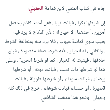
جاء في كتاب المغني لابن قدامة
الحنبلي
:
إن شرطها بكرا , فبانت ثيبا . فعن أحمد كلام يحتمل
أمرين , أحدهما : لا خيار له ; لأن النكاح لا يرد فيه
بعيب سوى ثمانية عيوب , فلا يرد منه بمخالفة الشرط
. والثاني , له الخيار ; لأنه شرط صفة مقصودة , فبان
خلافها , فيثبت له الخيار , كما لو شرط الحرية . وعلى
هذا لو شرطها ذات نسب , فبانت دونه , أو شرطها
بيضاء , فبانت سوداء , أو شرطها طويلة , فبانت
قصيرة , أو حسناء فبانت شوهاء , خرج في ذلك كله
وجهان . ونحو هذا مذهب الشافعي .