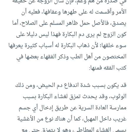
في صدره من هم وغم، فإن سأل الزوجة عن حقيقة
الأمر وأقسمت له على طهرها وعفافها، فعليه أن
يصدق، فالأصل حمل ظاهر المسلم على الصلاح، أما
كون الزوج لم يرى دم البكارة فهذا ليس دليلا على
سوء خلقها؛ لأن ذهاب البكارة له أسباب كثيرة يعرفها
المختصون من أهل الطب وذكر الفقهاء بعضها في
كتب الفقه فمنها:
قد يكون بسبب شدة اندفاع دم الحيض، ومن ذلك
الوثوب، وقد يحدث تمزق لغشاء البكارة بسبب
ممارسة العادة السرية عن طريق إدخال أي جسم
غريب داخل المهبل، كما أن هناك نوع من الأغشية
يسمى الغشاء المطاطي، وهو لا يتمزق حتى مع