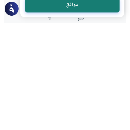
موافق
نعم
لا
موضوعات ذات صلة
العبادات
الطهارة و الصلاة
ما هو عدد ركعات صلاة التراويح
بعض الناس يُصلُّون التراويح في رمضان
ثماني ركعات، وبعضهم يصلونها عشرين ركعة،
فما هو الأفضل في ذلك؟
اقرأ المزيد
العبادات
الزكاة
إخفاء نية الزكاة عن الآخذ
هل عند إخراجي لزكاة المال أخبر الفقير أنها