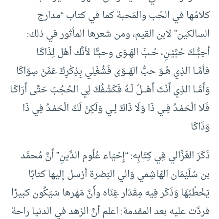
كلامُها في الحُب والمَحبة كما في كتاب “مدارج
السالكين” لابن القيم، ومن شعرها المأثور في ذلك:
أحِبُّــكَ حُبَّيْـنِ، حُــبَّ الهَــوَى وحبـًّـا لأنَّك أهْل لِذَاكَـا
فأمَّــا الذِي هُــوَ حبُّ الهَـــوَى فَشُغْـِلي بِذِكْرِكَ عَمَّنْ سِوَاكَا
وَأَمَّــا الذِي أَنْتَ أَهْــــلٌ لَــهُ فَكَشْفُكَ لِي الحُجُبَ حَتَّى أَرَاكَـا
فَلا الْحَمْـدُ فِــي ذَا وَلَا ذَاكَ لِــي وَلَكِنْ لَكَ الْحَمْـدُ فِي ذَا
وَذَاكَا
ذَكَرَ الغَزَّالي فِي كِتَابِه: “إِحْيَاء عُلُوم الدِّينِ” أَنَّ مُحمَّد
بن سُلَيْمَان الهَاشِمي وَالي البَصْرة أرْسل إليها كتابًا
يَخْطُبُهَا وَذَكَر فِيه مِقْدَار غِنَاه وأَنَّ مَهْرها سَيَكُون كبيرًا
فردَّت عليه بعد المقدمة: اعلم أنَّ الزهد في الدنيا راحة