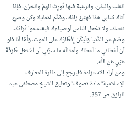
القلب والبدَن، والرغبة فيها تُورِث الهمَّ والحَزَن، فإذا
أتاك كتابي هذا فهيِّئْ زادَك، وقدِّم لمَعادِكَ وكن وصيَّ
نفسك، ولا تجْعل الناس أوصياءك فيقتسموا تُرَاثك،
وصُمْ عن الدُّنيا وَلْيَكُنْ إِفْطَارُك على الموت، وَأَمَّا أنَا فلو
أنْ أَعْطاني ما أعطاك وأمثالَه ما سرَّني أن أشتغل طَرْفَةَ
عَيْنٍ عَنِ الله.
ومن أراد الاستزادة فليرجع إلى دائرة المعارف
الإسلامية” مادة تصوف” وتعليق الشيخ مصطفي عبد
الرازق ص 357.