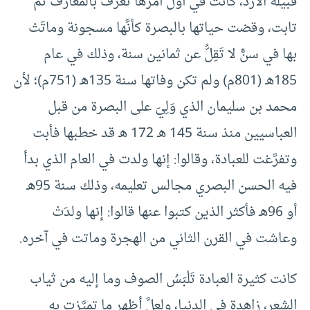
قبيلة الأزد، كانت في أول أمرها تَعزف بالمعازف ثم
تابت، وقضت حياتها بالبصرة كأنَّها مسجونة وماتَتْ
بها في سنٍّ لا تَقِلُّ عن ثمانين سنة، وذلك في عام
185هـ (801م) ولم تكن وفاتها سنة 135هـ (751م)؛ لأن
محمد بن سليمان الذي وَلِيَ على البصرة من قبل
العباسيين منذ سنة 145 هـ 172 هـ قد خطبها فأبت
وتفرَّغت للعبادة، وقالوا: إنها ولدت في العام الذي بدأ
فيه الحسن البصري مجالس تعليمه، وذلك سنة 95هـ
أو 96هـ فأكثر الذين كتبوا عنها قالوا: إنها ولدَتْ
وعاشت في القرن الثاني من الهجرة وماتت في آخره.
كانت كثيرة العبادة تَلْبَسُ الصوف وما إليه من ثياب
الشعر، زاهدة في الدنيا، ولعلَّ أظهر ما تميَّزت به