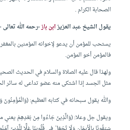
الصحابة الكرام .
يقول الشيخ عبد العزيز
ابن باز
-رحمه الله تعالى –
يستحب للمؤمن أن يدعو لإخوانه المؤمنين بالمغفرة
فالمؤمن أخو المؤمن.
ولهذا قال عليه الصلاة والسلام في الحديث الصحي
مثل الجسد إذا اشتكى منه عضو تداعى له سائر الج
والله يقول سبحانه في كتابه العظيم: (وَالْمُؤْمِنُونَ وَالْمُؤْمِن
ويقول جل وعلا: (وَالَّذِينَ جَاءُوا مِنْ بَعْدِهِمْ يعني من بعد ا