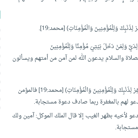
 لِذَنْبِكَ وَلِلْمُؤْمِنِينَ وَالْمُؤْمِنَاتِ) [محمد:19].
لِمَنْ دَخَلَ بَيْتِيَ مُؤْمِنًا وَلِلْمُؤْمِنِينَ
ح الرسل عليهم الصلاة والسلام يدعون الله لمن آمن من أمتهم ويسألون
قيل له: (فَاعْلَمْ أَنَّهُ لَا إِلَهَ إِلَّا اللَّهُ وَاسْتَغْفِرْ لِذَنْبِكَ وَلِلْمُؤْمِنِينَ وَالْمُؤْمِنَاتِ) [محمد:19] فالمؤمن
يدعو لهم بالمغفرة ربما صادف دعوة مستجابة.
عو لأخيه بظهر الغيب إلا قال الملك الموكل: آمين ولك
مستجابة.