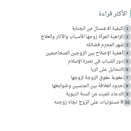
الأكثر قراءة
كيفية الاغتسال من الجنابة
1
كراهية المرأة زوجها الأسباب والآثار والعلاج
2
شهر المحرم فضائله
3
أهمية الإصلاح بين الزوجين المتخاصمين
4
دور الشباب في نصرة الإسلام
5
التحايل على الربا
6
عقوبة عقوق الزوجة لزوجها
7
حدود العلاقة بين الجنسين وضوابطها
8
الدعاء للميت من السنة النبوية
9
8 مسئوليات على الزوج تجاه زوجته
10