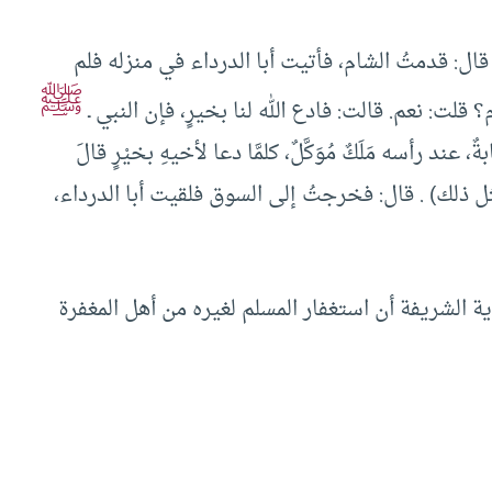
ال: قدمتُ الشام، فأتيت أبا الدرداء في منزله فلم
ﷺ
قلت: نعم. قالت: فادع الله لنا بخيرٍ، فإن النبي ـ
ند رأسه مَلَكٌ مُوَكَّلٌ، كلمَّا دعا لأخيهِ بخيْرٍ قالَ
 لك بمثل ذلك) . قال: فخرجتُ إلى السوق فلقيت أبا الدرداء،
نبوية الشريفة أن استغفار المسلم لغيره من أهل المغفرة