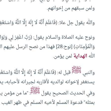
ولمن سبقهم من إخوانهم.
والله يقول جل علا: (فَاعْلَمْ أَنَّهُ لَا إِلَهَ إِلَّا اللَّهُ وَاسْتَغْفِرْ
ونوح عليه الصلاة والسلام يقول: (رَبِّ اغْفِرْ لِي وَلِوَالِدَيَّ وَ
وَالْمُؤْمِنَاتِ) [نوح:28] فهذا من نص
الله
الهداية
لمن يؤمن.
ﷺ
والنبي
يستغفر لإخوانه لوالديه لأقاربه لجيرانه لأحبابه، 
ﷺ
وفي الحديث الصحيح يقول
: “ما من مؤمن يد
بمثله” فدعوة المسلم لأخيه المسلم في ظهر الغيب 