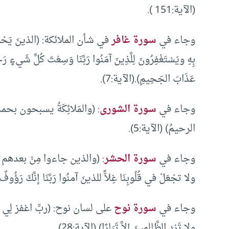
(الآية:151 ).
وجاء في
سورة غافر
في شأن الملائكة: (الذينَ يَحْمِلُونَ 
بِهِ ويَسْتَغْفِرُونَ لِلَّذِينَ آمَنُوا رَبَّنَا وَسِعْتَ كُلَّ شَيءٍ رَحْم
عَذَابَ الجَحِيمِ).(الآية:7).
وجاء في
سورة الشورى
: (والمَلائِكَةُ يسبحون بحمد ر
الرحيمُ) (الآية:5).
وجاء في
سورة الحشر
: (والذين جاءوا مِنْ بعدهم يقول
ولا تجْعَلْ في قُلُوبِنَا غِلاًّ للذينَ آمنُوا رَبَّنَا إنَّكَ رَؤُوفٌ ر
وجاء في
سورة نوح
على لسان نوح: (ربِّ اغفرْ لِي ولِوَال
ولا تَزِدِ الظَّالِمِينَ إلاَّ تَبَارًا) (الآية:28).