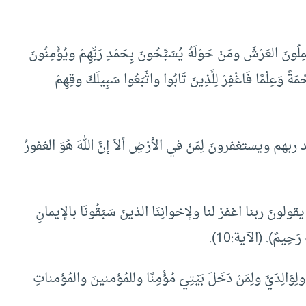
العَرْشَ ومَنْ حَوْلَهُ يُسَبِّحُونَ بِحَمْدِ رَبِّهِمْ ويُؤْمِنُونَ
َةً وَعِلْمًا فَاغْفِرْ لِلَّذِينَ تَابُوا واتَّبَعُوا سَبِيلَكَ وقِهِمْ
بهم ويستغفرونَ لِمَنْ في الأرْضِ ألاَ إنَّ اللهَ هُوَ الغفورُ
ونَ ربنا اغفرْ لنا ولإخوانِنَا الذينَ سَبَقُونَا بالإيمانِ
َحِيمٌ). (الآية:10).
ِدَيَّ ولِمَنْ دَخَلَ بَيْتِيَ مُؤْمِنًا وللمُؤمنينَ والمُؤمناتِ