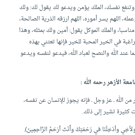
 وتنفع نفسك، الملك يؤمن ويدعو لك يقول لك: ولك
عمله، اللهم يسر أموره، اللهم ارزقه الذرية الصالحة،
 مناسبا، والملك الموكل يقول: آمين ولك بمثله، وهذا
اغبة في الخير المحبة للخير فإنها تعتني بهذه
ما عند الله والنصح لعباد الله، فيدعو لنفسه ويدعو
عة الأزهر رحمه الله :
 من الله ـ عز وجل ـ فإنه يجوز للإنسان عن نفسه،
 كثيرة تشير إلى ذلك.
وأدْخِلْنَا في رَحْمَتِكَ وأَنْتَ أرْحَمُ الرَّاحِمِينَ).