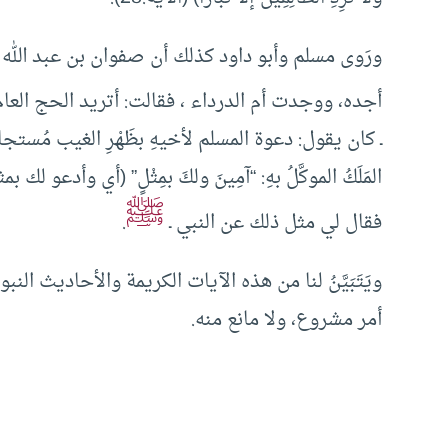
ورَوى مسلم وأبو داود كذلك أن صفوان بن عبد الله ق
أجده، ووجدت أم الدرداء ، فقالت: أتريد الحج العام؟ 
ـ كان يقول: دعوة المسلم لأخيهِ بظَهْرِ الغيب مُستجابةٌ، ع
المَلَكُ الموكَّلُ بهِ: “آمِينَ ولكَ بمِثْلٍ” (أي وأدعو
ﷺ
فقال لي مثل ذلك عن النبي ـ
.
ويَتَبَيَّنُ لنا من هذه الآيات الكريمة والأحاديث ال
أمر مشروع، ولا مانع منه.