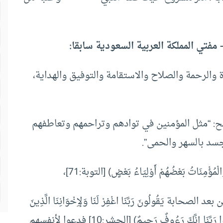
 مفتي المملكة العربية السعودية سابقا:
 والرحمة والصلاح والاستقامة والتوفيق والهداية،
ح: “مثل المؤمنين في توادهم وتراحمهم وتعاطفهم
سد بالسهر والحمى”.
َاتُ بَعْضُهُمْ أَوْلِيَاءُ بَعْضٍ) [التوبة:71]،
لصحابة يَقُولُونَ رَبَّنَا اغْفِرْ لَنَا وَلإِخْوَانِنَا الَّذِينَ
سَبَقُونَا بِالْأِيمَانِ وَلَا تَجْعَلْ فِي قُلُوبِنَا غِلًّا لِلَّذِينَ آمَنُوا رَبَّنَا إِنَّكَ رَءُوفٌ رَحِيمٌ) [الحشر:10] فدعوا لأنفسهم