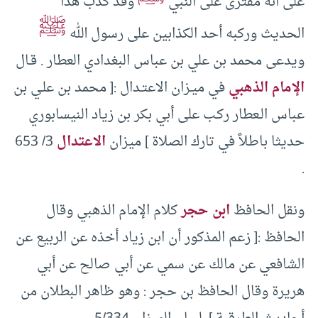
على أنه مفترى على النبي
وقد كذب هذا
ﷺ
الحديث وركبه أحد الكذابين على رسول الله
ويدعى محمد بن علي بن عباس البغدادي العطار . قـال
الإمام الذهبي
في ميـزان الاعتـدال :[ محمد بن علـي بن
عباس الـعطار ركـب على أبي بكر بن زياد النيسابوري
حديثا باطلاً في تارك الصلاة ] ميزان
الاعتدال
3/ 653
.
ونقل الحافظ
ابن حجر
كلام الإمام الذهبي وقال
الحافظ :[ زعم المذكور أن ابن زياد أخذه عن الربيع عن
الشافعي عن مالك عن سمي عن أبي صالح عن أبي
هريرة وقال الحافظ بن حجر : وهو ظاهر البطلان من