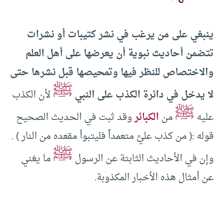
ينبغي على من يرغب في نشر كتيبات أو نشرات
تتضمن أحاديث نبوية أن يعرضها على أهل العلم
والاختصاص للنظر فيها وتمحيصها قبل نشرها حتى
ﷺ
لا يدخل في دائرة الكذب على النبي
لأن الكذب
ﷺ
عليه
من
الكبائر
وقد ثبت في الحديث الصحيح
قوله :( من كذب عليَّ متعمداً فليتبوأ مقعده من النار ) .
ﷺ
وإن في الأحاديث الثابتة عن الرسول
ما يغني
عن أمثال هذه الأخبار المكذوبة.