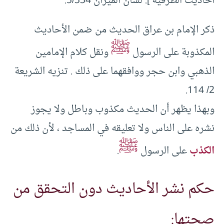
أحاديث الطرقية ]. لسان الميزان 5/334.
ذكر الإمام بن عراق الحديث من ضمن الأحاديث
ﷺ
المكذوبة على الرسول
ونقل كلام الإمامين
الذهبي وابن حجر ووافقهما على ذلك . تنزيه الشريعة
2/ 114.
وبهذا يظهر أن الحديث مكذوب وباطل ولا يجوز
نشره على الناس ولا تعليقه في المساجد ، لأن ذلك من
ﷺ
الكذب
على الرسول
.
حكم نشر الأحاديث دون التحقق من
صحتها: