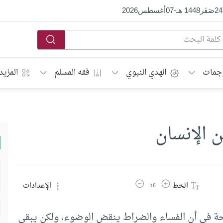
24
صَفَر
1448 هـ
-
07
أغسطس
2026
جمات
الهدي النبوي
فقه المسلم
المزيد
 الإنسان
زيادة حجم الخط
تقليل حجم الخط
الخط
الإعدادات
16
 في أن الفساء والضراط ينقض الوضوء، ولكن يبقى