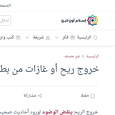
الجمعة
إسلام أون لاين
الرئيسية
فكر
شريعة
كتب وتر
الرئيسية
غير مصنف
خروج ريح أو غازات من بطن
حفظ
مشاركة
خروج الريح
ينقض الوضوء
لورود أحاديث صحيحة