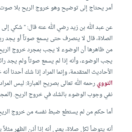
أمر يحتاج إلى توضيح وهو خروج الريح بلا صوت و
عن عبد الله بن زيد رضي الله عنه قال: ” شكي إلى 
الصلاة، قال لا ينصرف حتى يسمع صوتاً أو يجد ر
من ظاهرها أن الوضوء لا يجب بمجرد خروج الريح، إ
يجب الوضوء، وأنه إذا لم يسمع صوتاً ولم يجد رائح
الأحاديث المتقدمة، وإنما المراد إذا شك أحدنا أن
النووي
رحمه الله تعالى بصريح العبارة: ليس المر
نفي وجوب الوضوء بالشك في خروج الريح. (المجموع /7
أما حكم من لم يستطع ضبط نفسه من خروج الريح 
أنه يتوضأ لكل صلاة، يعني أنه إذا أذن الظهر مثلا