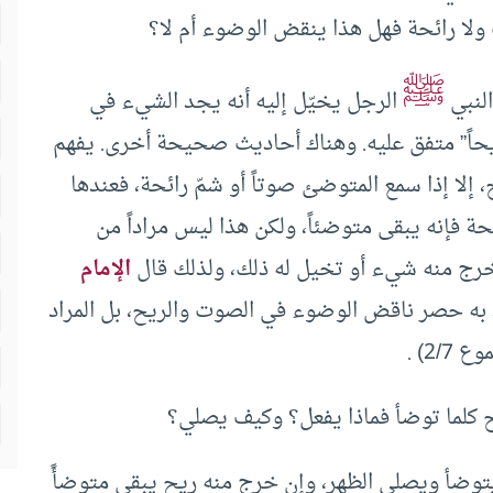
لا رائحة فهل هذا ينقض الوضوء أم لا؟
ﷺ
النبي
الرجل يخيّل إليه أنه يجد الشيء في
يحاً” متفق عليه. وهناك أحاديث صحيحة أخرى. يفهم
لا إذا سمع المتوضئ صوتاً أو شمّ رائحة، فعندها
ة فإنه يبقى متوضئاً، ولكن هذا ليس مراداً من
ه خرج منه شيء أو تخيل له ذلك، ولذلك قال
الإمام
اد به حصر ناقض الوضوء في الصوت والريح، بل المراد
2) .
كلما توضأ فماذا يفعل؟ وكيف يصلي؟
ً يتوضأ ويصلي الظهر، وإن خرج منه ريح يبقى متوضأً