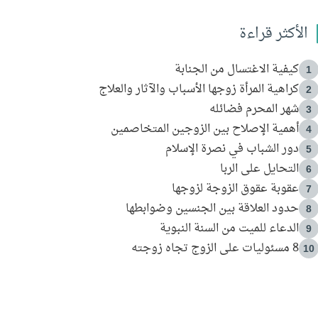
الأكثر قراءة
كيفية الاغتسال من الجنابة
1
كراهية المرأة زوجها الأسباب والآثار والعلاج
2
شهر المحرم فضائله
3
أهمية الإصلاح بين الزوجين المتخاصمين
4
دور الشباب في نصرة الإسلام
5
التحايل على الربا
6
عقوبة عقوق الزوجة لزوجها
7
حدود العلاقة بين الجنسين وضوابطها
8
الدعاء للميت من السنة النبوية
9
8 مسئوليات على الزوج تجاه زوجته
10